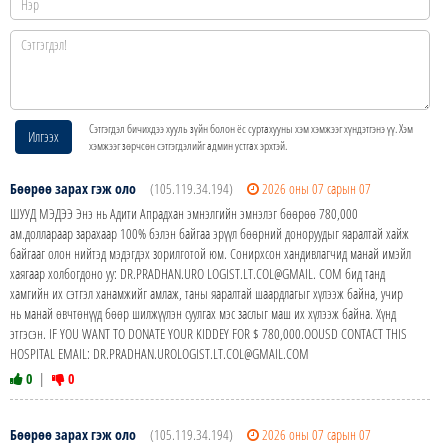
Сэтгэгдэл бичихдээ хууль зүйн болон ёс суртахууны хэм хэмжээг хүндэтгэнэ үү. Хэм
Илгээх
хэмжээг зөрчсөн сэтгэгдэлийг админ устгах эрхтэй.
Бөөрөө зарах гэж оло
(105.119.34.194)
2026 оны 07 сарын 07
ШУУД МЭДЭЭ Энэ нь Адити Апрадхан эмнэлгийн эмнэлэг бөөрөө 780,000
ам.доллараар зарахаар 100% бэлэн байгаа эрүүл бөөрний доноруудыг яаралтай хайж
байгааг олон нийтэд мэдэгдэх зорилготой юм. Сонирхсон хандивлагчид манай имэйл
хаягаар холбогдоно уу: DR.PRADHAN.URO LOGIST.LT.COL@GMAIL. COM бид танд
хамгийн их сэтгэл ханамжийг амлаж, таны яаралтай шаардлагыг хүлээж байна, учир
нь манай өвчтөнүүд бөөр шилжүүлэн суулгах мэс заслыг маш их хүлээж байна. Хүнд
этгэсэн. IF YOU WANT TO DONATE YOUR KIDDEY FOR $ 780,000.OOUSD CONTACT THIS
HOSPITAL EMAIL: DR.PRADHAN.UROLOGIST.LT.COL@GMAIL.COM
0
|
0
Бөөрөө зарах гэж оло
(105.119.34.194)
2026 оны 07 сарын 07