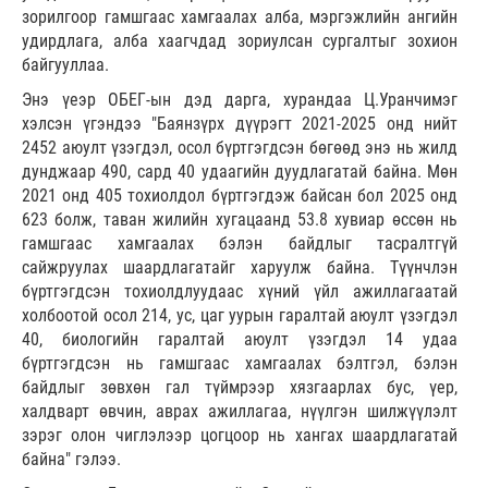
зорилгоор гамшгаас хамгаалах алба, мэргэжлийн ангийн
удирдлага, алба хаагчдад зориулсан сургалтыг зохион
байгууллаа.
Энэ үеэр ОБЕГ-ын дэд дарга, хурандаа Ц.Уранчимэг
хэлсэн үгэндээ "Баянзүрх дүүрэгт 2021-2025 онд нийт
2452 аюулт үзэгдэл, осол бүртгэгдсэн бөгөөд энэ нь жилд
дунджаар 490, сард 40 удаагийн дуудлагатай байна. Мөн
2021 онд 405 тохиолдол бүртгэгдэж байсан бол 2025 онд
623 болж, таван жилийн хугацаанд 53.8 хувиар өссөн нь
гамшгаас хамгаалах бэлэн байдлыг тасралтгүй
сайжруулах шаардлагатайг харуулж байна. Түүнчлэн
бүртгэгдсэн тохиолдлуудаас хүний үйл ажиллагаатай
холбоотой осол 214, ус, цаг уурын гаралтай аюулт үзэгдэл
40, биологийн гаралтай аюулт үзэгдэл 14 удаа
бүртгэгдсэн нь гамшгаас хамгаалах бэлтгэл, бэлэн
байдлыг зөвхөн гал түймрээр хязгаарлах бус, үер,
халдварт өвчин, аврах ажиллагаа, нүүлгэн шилжүүлэлт
зэрэг олон чиглэлээр цогцоор нь хангах шаардлагатай
байна" гэлээ.