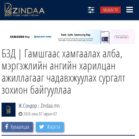
Mobile TV
НИЙТЛЭЛЧИД
ТВ8
БЗД | Гамшгаас хамгаалах алба,
ӨГЛӨӨНИЙ СОНИН
АУДИО ЗОХИОЛ
мэргэжлийн ангийн харилцан
ЗИНДАА СЭТГҮҮЛ
ажиллагааг чадавхжуулах сургалт
зохион байгууллаа
Ж.Сондор
Zindaa.mn
|
2026 оны 07 сарын 07
Хуваалцах
Жиргэх