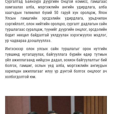
Сургалтад Баянзүрх дүүргийн Онцгой комисс, гамшгаас
хамгаалах алба, мэргэжлийн ангийн удирдлага, алба
хаагчдын төлөөлөл бүхий 50 гаруй хүн оролцож, Япон
Улсын гамшгийн эрсдэлийн удирдлага, урьдчилан
сэргийлэлт, олон нийтийн оролцоо, сургалт дадлагын сайн
туршлагаас суралцаж, түүнийг дүүргийн онцлог, эрсдэлийн
бодит нөхцөл байдалтай уялдуулан хэрэгжүүлэх мэдлэг,
ур чадвараа дээшлүүллээ.
Ингэснээр олон улсын сайн туршлагыг орон нутгийн
түвшинд нутагшуулах, байгууллага бүрийн өдөр тутмын
үйл ажиллагаанд нийцсэн дадал, зохион байгуулалтыг бий
болгох, гамшиг, ослын үед алба, мэргэжлийн ангиудын
харилцан ажиллагааг илүү үр дүнтэй болгох онцлоог ач
холбогдолтой юм.