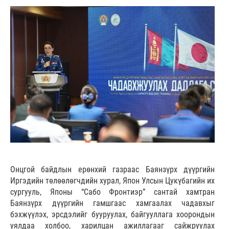
Онцгой байдлын ерөнхий газраас Баянзүрх дүүргийн
Иргэдийн төлөөлөгчдийн хурал, Япон Улсын Цукүбагийн их
сургууль, Японы “Сабо Фронтиэр” сантай хамтран
Баянзүрх дүүргийн гамшгаас хамгаалах чадавхыг
бэхжүүлэх, эрсдэлийг бууруулах, байгууллага хоорондын
уялдаа холбоо, харилцан ажиллагааг сайжруулах