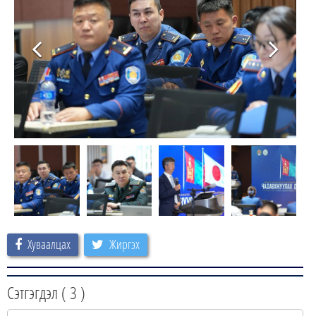
Хуваалцах
Жиргэх
Сэтгэгдэл (
3
)