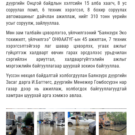
дүүргийн Онцгой байдлын хэлтсийн 15 алба хаагч, 8 ус
соруулах помп, 6 техник хэрэгсэл, 8 бохир соруулах
автомашиныг дайчлан ажиллаж, нийт 310 тонн үерийн
усыг соруулж, зайлууллаа.
Мөн зам талбайн цэвэрлэгээ, үйлчилгээний “Баянзүрх Эко
тохижилт, үйлчилгээ” ОНӨААТҮГ-ын 45 ажилтан, 7 техник
хэрэгсэлтэйгээр лаг шавар цэвэрлэх, угаах ажлыг
гүйцэтгэж халдварт өвчин гарах эрсдэлээс урьдчилан
сэргийлэн ариутгал, халдваргүйтгэлийн ажлыг
мэргэжлийн байгууллагаар шуурхай зохион байгууллаа.
Үүссэн нөхцөл байдалтай холбогдуулан Баянзүрх дүүргийн
Засаг дарга И.Баттөгс, дүүргийн Менежер Гомбосүрэн нар
газар дээр нь ажиллаж, холбогдох байгууллагуудтай
хамтран шуурхай арга хэмжээ авлаа.