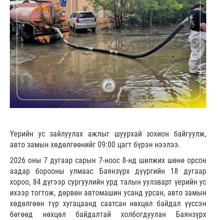
Үерийн ус зайлуулах ажлыг шуурхай зохион байгуулж,
авто замын хөдөлгөөнийг 09:00 цагт бүрэн нээлээ.
2026 оны 7 дугаар сарын 7-ноос 8-нд шилжих шөнө орсон
аадар борооны улмаас Баянзүрх дүүргийн 18 дугаар
хороо, 84 дүгээр сургуулийн урд талын уулзварт үерийн ус
ихээр тогтож, дөрвөн автомашин усанд урсан, авто замын
хөдөлгөөн түр хугацаанд саатсан нөхцөл байдал үүссэн
бөгөөд нөхцөл байдалтай холбогдуулан Баянзүрх