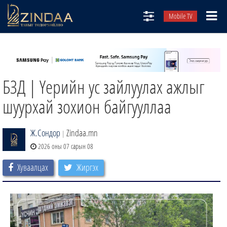
Mobile TV
НИЙТЛЭЛЧИД
ТВ8
БЗД | Үерийн ус зайлуулах ажлыг
ӨГЛӨӨНИЙ СОНИН
АУДИО ЗОХИОЛ
шуурхай зохион байгууллаа
ЗИНДАА СЭТГҮҮЛ
Ж.Сондор
Zindaa.mn
|
2026 оны 07 сарын 08
Хуваалцах
Жиргэх