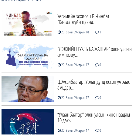
Хөгжмийн зохиолч Б.Чинбат
”Хязгааргүйн цаана…
|
2018 оны 09 сарын 18
1
“ДЭЛХИЙН ТУУЛЬ БА ЖАНГАР” олон улсын
симпозиу…
|
2018 оны 09 сарын 17
0
Ц.Хүсэлбаатар: Урлаг дунд өссөн учраас
амьдар…
|
2018 оны 09 сарын 17
0
“Улаанбаатар” олон улсын кино наадам
10 дахь …
|
2018 оны 09 сарын 17
0