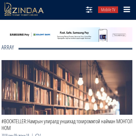
Mobile TV
НИЙТЛЭЛЧИД
ТВ8
ARRAY
ӨГЛӨӨНИЙ СОНИН
АУДИО ЗОХИОЛ
ЗИНДАА СЭТГҮҮЛ
#BOOKTELLER:Намрын улиралд уншихад тохиромжтой найман МОНГОЛ
НОМ
|
2018 оны 09 сарын 18
1