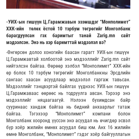
-УИХ-ын гишүүн Ц.Гарамжавын эзэмшдэг “Монполимет”
ХХК-ийн төлөх ёстой 10 тэрбум төгрөгийг Монголбанк
барагдуулсан гэх баримтыг танай Zarig.mn сайт
мэдээлсэн. Энэ нь хэр баримттай мэдээлэл вэ?
-Өнгөрсөн долоо хоногийн баасан гарагт УИХ-ын гишүүн
Ц.Гарамжавтай холбоотой энэ мэдээллийг Zarig.mn сайт
нийтэлсэн байгаа. Өөрөөр хэлбэл “Монполимет” ХХК-ийн
өр болох 10 тэрбум төгрөгийг Монголбанкны Эрсдлийн
сангаас хаасан асуудлаар мэдээлэл гаргаж тавьсан.
Мэдээллийг тэнцвэртэй байлгах үүднээс УИХ-ын гишүүн
Ц.Гарамжаваас өөрөөс нь тодруулга авсан. Тэрээр энэ
мэдээллийг няцаагаагүй. Нэлээн бухимдсан байр
сууринаас хандаж байгаа нь бидний анхаарлыг татаж
байгаа. Тэгэхээр “Монполимет” компани болон
Монголбанк хооронд үүссэн энэ асуудал нь өчигдөр эсвэл
бүр хоёр жилийн өмнөх асуудал биш юм. Анх 16 жилийн
өмнө Монголбанк, “Монполимет” гэдэг хоёр байгууллагын