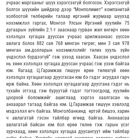
учраас маргааныг шүүх хэрэгсэхгүй болгосон. Хэрэгсэхгүй
болгох шүүхийн шийдвэр дээр “Монполимет” компанитай
холбоотой төлбөрийн талаар иргэний журмаар шүүхэд
нэхэмжлэл гаргах, Монгол Улсын Иргэний хуулийн 75
дугаарын зүйлийн 2.1-т зааснаар гурван жил өнгөрч хөөн
хэлэлцэх хугацаа дууссан учраас арилжаанаас үүссэн
авлага болох 882 сая 768 мянган төгрөг, мөн 3 сая 978
мянган ам.долларын нэхэмжлэлийг төлөх хууль зүйн
үндэслэл бүрдээгүй” гэж үзээд хаасан. Хаасан үндэслэл
нь хөөн хэлэлцэх хугацаа дууссан учраас гэж үзэж байгаа
юм. Яагаад Ц.Гарамжав гишүүн өрөө төлөхгүй хөөн
хэлэлцэх хугацаагаар дуусгасан юм бэ гэдэг асуудал гарч
ирж байна. Хөөн хэлэлцэх хугацаагаар дуусгана гэдэг нь
тухайн этгээд гэм буруутай гэдэг тогтоогдоод, хуулийн
цоорхой боломжийг ашиглаад хэргээ хаалгасан нь
анхаарал татаад байгаа юм. Ц.Гарамжав гишүүн хэвлэлд
мэдээлэл өгч байгаа. Монголбанкинд өртэй бишээ, харин
ч авлагатай гэсэн тайлбар өгөөд байгаа. Анхнаасаа
авлагатай байсан юм бол өрөө төлнө гэж гарын үсэг
зурчхаад, хөөн хэлэлцэх хугацаа дуусангуут ийм тайлбар