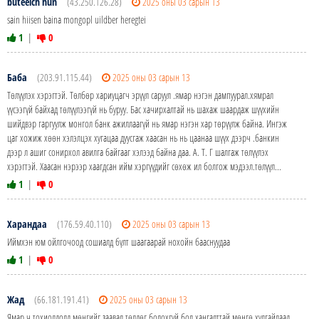
buteelch hun
(43.250.126.28)
2025 оны 03 сарын 13
sain hiisen baina mongopl uildber heregtei
1
|
0
Баба
(203.91.115.44)
2025 оны 03 сарын 13
Төлүүлэх хэрэгтэй. Төлбөр хариуцагч эрүүл саруул .ямар нэгэн дампуурал.хямрал
үүсээгүй байхад төлүүлээгүй нь буруу. Бас хачирхалтай нь шахаж шаардаж шүүхийн
шийдвэр гаргуулж монгол банк ажиллаагүй нь ямар нэгэн хар төрүүлж байна. Ингэж
цаг хожиж хөөн хэлэлцэх хугацаа дуусгаж хаасан нь нь цаанаа шүүх дээрч .банкин
дээр л ашиг сонирхол авилга байгааг хэлээд байна даа. А. Т. Г шалгаж төлүүлэх
хэрэгтэй. Хаасан нэрээр хаагдсан ийм хэргүүдийг сөхөж ил болгож мэдээл.төлүүл...
1
|
0
Харандаа
(176.59.40.110)
2025 оны 03 сарын 13
Иймхэн юм ойлгочоод сошиалд бүлт шаагаарай нохойн бааснуудаа
1
|
0
Жад
(66.181.191.41)
2025 оны 03 сарын 13
Ямар ч тохиолдолд мөнгийг заавал төлдөг болохгүй бол хангалттай мөнгө хулгайлаад