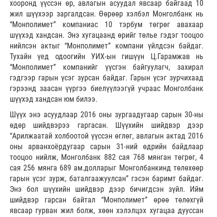
хооронд үүссэн өр, авлагын асуудал явсаар байгаад 10
жил шүүхээр заргалдсан. Өөрөөр хэлбэл Монголбанк нь
“Монполимет” компаниас 10 тэрбум төгрөг авахаар
шүүхэд хандсан. Энэ хугацаанд өрийг төлье гэдэг тооцоо
нийлсэн актыг “Монполимет” компани үйлдсэн байдаг.
Тухайн үед одоогийн УИХ-ын гишүүн Ц.Гарамжав нь
“Монполимет” компанийг үүсгэн байгуулагч, захирал
гэдгээр гарын үсэг зурсан байдаг. Гарын үсэг зурчихаад
гэрээнд заасан үүргээ биелүүлээгүй учраас Монголбанк
шүүхэд хандсан юм билээ.
Шүүх энэ асуудлаар 2016 оны зургаадугаар сарын 30-ны
өдөр шийдвэрээ гаргасан. Шүүхийн шийдвэр дээр
“Арилжаатай холбоотой үүссэн өглөг, авлагын актад 2016
оны арванхоёрдугаар сарын 31-ний өдрийн байдлаар
тооцоо нийлж, Монголбанк 882 сая 768 мянган төгрөг, 4
сая 256 мянга 689 ам.долларыг Монголбанкинд төлөхөөр
гарын үсэг зурж, баталгаажуулсан” гэсэн баримт байдаг.
Энэ бол шүүхийн шийдвэр дээр бичигдсэн зүйл. Ийм
шийдвэр гарсан байтал “Монполимет” өрөө төлөхгүй
явсаар гурван жил болж, хөөн хэлэлцэх хугацаа дууссан