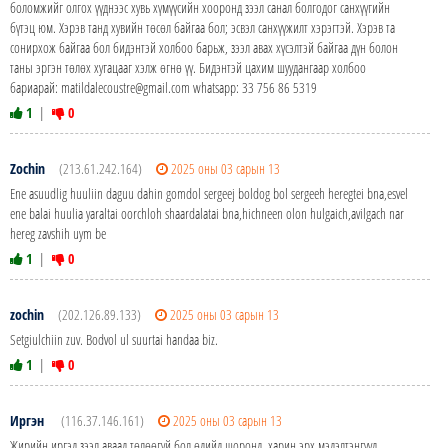
боломжийг олгох үүднээс хувь хүмүүсийн хооронд зээл санал болгодог санхүүгийн
бүтэц юм. Хэрэв танд хувийн төсөл байгаа бол; эсвэл санхүүжилт хэрэгтэй. Хэрэв та
сонирхож байгаа бол бидэнтэй холбоо барьж, зээл авах хүсэлтэй байгаа дүн болон
таны эргэн төлөх хугацааг хэлж өгнө үү. Бидэнтэй цахим шуудангаар холбоо
бариарай: matildalecoustre@gmail.com whatsapp: 33 756 86 5319
1
|
0
Zochin
(213.61.242.164)
2025 оны 03 сарын 13
Ene asuudlig huuliin daguu dahin gomdol sergeej boldog bol sergeeh heregtei bna,esvel
ene balai huulia yaraltai oorchloh shaardalatai bna,hichneen olon hulgaich,avilgach nar
hereg zavshih uym be
1
|
0
zochin
(202.126.89.133)
2025 оны 03 сарын 13
Setgiulchiin zuv. Bodvol ul suurtai handaa biz.
1
|
0
Иргэн
(116.37.146.161)
2025 оны 03 сарын 13
Жирийн иргэд зээл аваад төлөөгүй бол өдийд шоронд .харин эрх мэдэлтэнгүүд