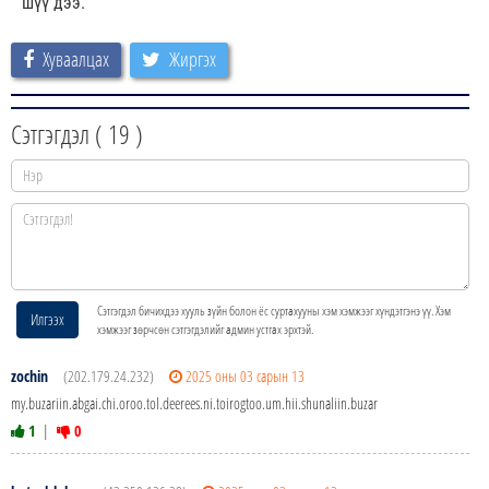
шүү дээ.
Хуваалцах
Жиргэх
Сэтгэгдэл (
19
)
Сэтгэгдэл бичихдээ хууль зүйн болон ёс суртахууны хэм хэмжээг хүндэтгэнэ үү. Хэм
Илгээх
хэмжээг зөрчсөн сэтгэгдэлийг админ устгах эрхтэй.
zochin
(202.179.24.232)
2025 оны 03 сарын 13
my.buzariin.abgai.chi.oroo.tol.deerees.ni.toirogtoo.um.hii.shunaliin.buzar
1
|
0