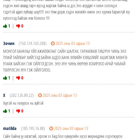
хэдхэн жил аваад гарч ирээд жаргаж байна ш дээ.Энэ асуудал ч хөөн хэлэлцэх
гэдэгтэй адил луйвар шүү!!!!! энэ Ням дорж хэдэн жилийн өмнө энэ хуулиа барихгүй юу
хүлээгээд байсан юм болооо !!!!
1
|
0
Зочин
(150.129.143.208)
2025 оны 03 сарын 13
МОНГОЛ БАНКНЫ ҮЙЛ АЖИЛЛАГААГ САЙН ШАЛГАХ. ГАРАМЖАВ ГИШҮҮН ЧИНЬ ЭНЭ
ТУХАЙ ТАЙЛБАР ХИЙГЭЭД БАЙНА ШДЭЭ.БАНК ХУВИЙН ХЭВШЛИЙГ АШИГЛАЖ МӨНГӨ
УГААЖ БАЙСАН ГЭЖ ОЙЛГОГДСОН. ЭНЭ ХҮН ЧИНЬ ӨӨРӨӨ ХОХИРЛОО АРАЙ ЧАМАЙ
ТӨЛҮҮЛСЭН ХҮН ГЭЖ ОЙЛГОЛОО.
1
|
0
Х
(202.126.89.22)
2025 оны 03 сарын 13
Хүүтэй нь төлүүлэх нь зүйтэй
1
|
0
matilda
(185.195.16.88)
2025 оны 03 сарын 13
Сайн байна уу хатагтай, эрхэм ээ Бид бол хүмүүсийн хүсэл мөрөөдлөө хэрэгжүүлэх