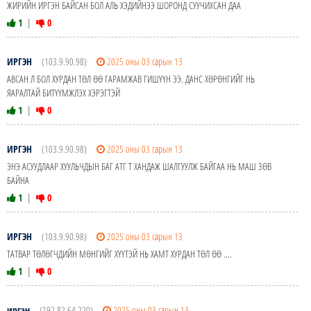
ЖИРИЙН ИРГЭН БАЙСАН БОЛ АЛЬ ХЭДИЙНЭЭ ШОРОНД СУУЧИХСАН ДАА
1
|
0
ИРГЭН
(103.9.90.98)
2025 оны 03 сарын 13
АВСАН Л БОЛ ХУРДАН ТӨЛ ӨӨ ГАРАМЖАВ ГИШҮҮН ЭЭ. ДАНС ХӨРӨНГИЙГ НЬ
ЯАРАЛТАЙ БИТҮҮМЖЛЭХ ХЭРЭГТЭЙ
1
|
0
ИРГЭН
(103.9.90.98)
2025 оны 03 сарын 13
ЭНЭ АСУУДЛААР ХУУЛЬЧДЫН БАГ АТГ Т ХАНДАЖ ШАЛГУУЛЖ БАЙГАА НЬ МАШ ЗӨВ
БАЙНА
1
|
0
ИРГЭН
(103.9.90.98)
2025 оны 03 сарын 13
ТАТВАР ТӨЛӨГЧДИЙН МӨНГИЙГ ХҮҮТЭЙ НЬ ХАМТ ХУРДАН ТӨЛ ӨӨ ....
1
|
0
иргэн
(192.82.64.220)
2025 оны 03 сарын 13