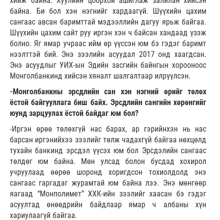
хийж байна. Хуулийн цоорхой ашиглаж залилан хийсэн
байна. Би бол хэн нэгнийг хардаагүй. Шүүхийн цахим
сангаас авсан баримттай мэдээллийн дагуу ярьж байгаа.
Шүүхийн цахим сайт руу иргэн хэн ч байсан хандаад үзэж
болно. Яг ямар учраас ийм өр үүссэн юм бэ гэдэг баримт
нээлттэй бий. Энэ зээлийн асуудал 2017 онд хаагдсан.
Энэ асуудлыг УИХ-ын Эдийн засгийн байнгын хорооноос
Монголбанкинд хийсэн хяналт шалгалтаар илрүүлсэн.
-Монголбанкны эрсдлийн сан хэн нэгний өрийг төлөх
ёстой байгууллага биш байх. Эрсдлийн сангийн хөрөнгийг
юунд зарцуулах ёстой байдаг юм бол?
-Иргэн өрөө төлөхгүй нас барах, ар гэрийнхэн нь нас
барсан иргэнийхээ зээлийг төлж чадахгүй байгаа нөхцөлд
тухайн банкинд эрсдэл үүсэх юм бол Эрсдэлийн сангаас
төлдөг юм байна. Мөн улсад болон бусдад хохирол
учруулаад өөрөө шоронд хоригдсон тохиолдолд энэ
сангаас гаргадаг журамтай юм байна лээ. Энэ мөнгөөр
яагаад “Монполимет” ХХК-ийн зээлийг хаасан бэ гэдэг
асуултад өнөөдрийн байдлаар ямар ч албаны хүн
хариулаагүй байгаа.