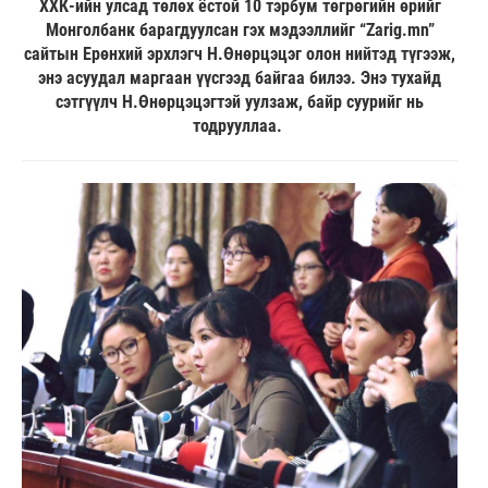
ХХК-ийн улсад төлөх ёстой 10 тэрбум төгрөгийн өрийг
Монголбанк барагдуулсан гэх мэдээллийг “Zarig.mn”
сайтын Ерөнхий эрхлэгч Н.Өнөрцэцэг олон нийтэд түгээж,
энэ асуудал маргаан үүсгээд байгаа билээ. Энэ тухайд
сэтгүүлч Н.Өнөрцэцэгтэй уулзаж, байр суурийг нь
тодрууллаа.