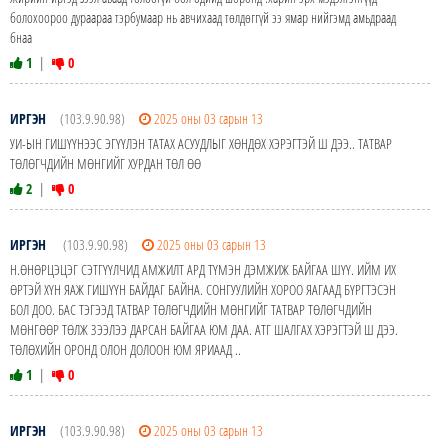
болохоороо дураараа тэрбумаар нь авчихаад төлдөггүй ээ ямар нийгэмд амьдраад
бнаа
1
|
0
ИРГЭН
(103.9.90.98)
2025 оны 03 сарын 13
УИ-ЫН ГИШҮҮНЭЭС ЭГҮҮЛЭН ТАТАХ АСУУДЛЫГ ХӨНДӨХ ХЭРЭГТЭЙ Ш ДЭЭ.. ТАТВАР
ТӨЛӨГЧДИЙН МӨНГИЙГ ХУРДАН ТӨЛ ӨӨ
2
|
0
ИРГЭН
(103.9.90.98)
2025 оны 03 сарын 13
Н.ӨНӨРЦЭЦЭГ СЭТГҮҮЛЧИД АМЖИЛТ АРД ТҮМЭН ДЭМЖИЖ БАЙГАА ШҮҮ. ИЙМ ИХ
ӨРТЭЙ ХҮН ЯАЖ ГИШҮҮН БАЙДАГ БАЙНА. СОНГУУЛИЙН ХОРОО ЯАГААД БҮРГТЭСЭН
БОЛ ДОО. БАС ТЭГЭЭД ТАТВАР ТӨЛӨГЧДИЙН МӨНГИЙГ ТАТВАР ТӨЛӨГЧДИЙН
МӨНГӨӨР ТӨЛЖ ЗЭЭЛЭЭ ДАРСАН БАЙГАА ЮМ ДАА. АТГ ШАЛГАХ ХЭРЭГТЭЙ Ш ДЭЭ.
ТӨЛӨХИЙН ОРОНД ОЛОН ДОЛООН ЮМ ЯРИААД ..
1
|
0
ИРГЭН
(103.9.90.98)
2025 оны 03 сарын 13