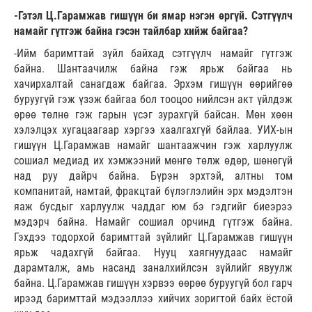
-Гэтэл Ц.Гарамжав гишүүн би ямар нэгэн өргүй. Сэтгүүлч
намайг гүтгэж байна гэсэн тайлбар хийж байгаа?
-Ийм баримттай зүйл байхад сэтгүүлч намайг гүтгэж
байна. Шантаачилж байна гэж ярьж байгаа нь
хачирхалтай санагдаж байгаа. Эрхэм гишүүн өөрийгөө
буруугүй гэж үзэж байгаа бол тооцоо нийлсэн акт үйлдэж
өрөө төлнө гэж гарын үсэг зурахгүй байсан. Мөн хөөн
хэлэлцэх хугацаагаар хэргээ хаалгахгүй байлаа. УИХ-ын
гишүүн Ц.Гарамжав намайг шантаажчин гэж харлуулж
сошиал медиад их хэмжээний мөнгө төлж өдөр, шөнөгүй
над руу дайрч байна. Бүрэн эрхтэй, алтны том
компанитай, намтай, фракцтай бүлэглэлийн эрх мэдэлтэн
яаж бусдыг харлуулж чаддаг юм бэ гэдгийг биеэрээ
мэдэрч байна. Намайг сошиал орчинд гүтгэж байна.
Гэхдээ тодорхой баримттай зүйлийг Ц.Гарамжав гишүүн
ярьж чадахгүй байгаа. Нууц хаягнуудаас намайг
дарамталж, амь насанд заналхийлсэн зүйлийг явуулж
байна. Ц.Гарамжав гишүүн хэрвээ өөрөө буруугүй бол гарч
ирээд баримттай мэдээллээ хийчих зоригтой байх ёстой