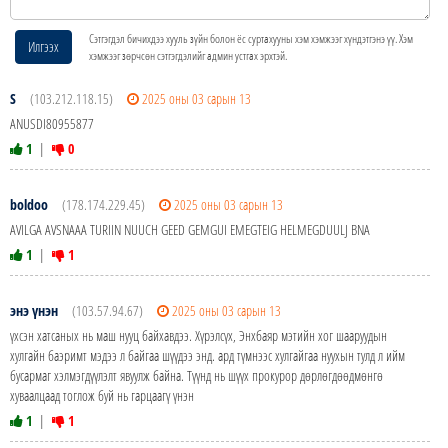
Сэтгэгдэл бичихдээ хууль зүйн болон ёс суртахууны хэм хэмжээг хүндэтгэнэ үү. Хэм
Илгээх
хэмжээг зөрчсөн сэтгэгдэлийг админ устгах эрхтэй.
S
(103.212.118.15)
2025 оны 03 сарын 13
ANUSDI80955877
1
|
0
boldoo
(178.174.229.45)
2025 оны 03 сарын 13
AVILGA AVSNAAA TURIIN NUUCH GEED GEMGUI EMEGTEIG HELMEGDUULJ BNA
1
|
1
энэ үнэн
(103.57.94.67)
2025 оны 03 сарын 13
үхсэн хатсаных нь маш нууц байхавдээ. Хүрэлсүх, Энхбаяр мэтийн хог шааруудын
хулгайн баэримт мэдээ л байгаа шүүдээ энд. ард түмнээс хулгайгаа нуухын тулд л ийм
бусармаг хэлмэгдүүлэлт явуулж байна. Түүнд нь шүүх прокурор дөрлөгдөөдмөнгө
хуваалцаад тоглож буй нь гарцаагү үнэн
1
|
1