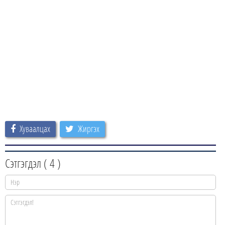
Хуваалцах
Жиргэх
Сэтгэгдэл (
4
)