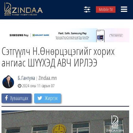
Mobile TV
НИЙТЛЭЛЧИД
ТВ8
Сэтгүүлч Н.Өнөрцэцэгийг хорих
ӨГЛӨӨНИЙ СОНИН
АУДИО ЗОХИОЛ
ангиас ШҮҮХЭД АВЧ ИРЛЭЭ
ЗИНДАА СЭТГҮҮЛ
Б.Гантуяа
Zindaa.mn
|
2024 оны 11 сарын 07
Хуваалцах
Жиргэх