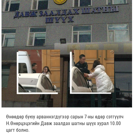
Өнөөдөр буюу арваннэгдүгээр сарын 7-ны өдөр сэтгүүлч
Н.Өнөрцэцэгийн Давж заалдах шатны шүүх хурал 10.00
цагт болно.