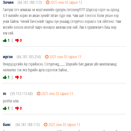
Зочин
(66.181.180.113)
2025 оны 03 сарын 13
Гантуяа гэгч алмасаа чи мэргэжилийн сургууль төгссөнүү!!!??? Шүүхээр хэрэг нь ороод
4.9 жилийн хорих ял авсан хүнийг ялтан гэдэг юм. Чам шиг тэнэгээс болж улсын нэр
унаж байна. Чиний бичсэнийг гадны хүн уншаад сэтгүүлчээ хорьжээ гэж ойлгоно. Чам
мэтийн хоосон иолгой таарч иохирох ажилаа олж хий. Лав л сурвалжлагч биш өөр
юм хий.
1
|
0
иргэн
(66.181.183.254)
2025 оны 03 сарын 13
Өнөрцэцэгийн Ар гэрийнхэн, Сэтгүүлчид,,,,,,, Шүүхийн бие даасан үйл ажиллагаанд
нөлөөлөх гэж янз бүрийн арга хэрэглэж байна ,
1
|
0
m
(59.153.113.68)
2025 оны 03 сарын 13
poshla suka
1
|
0
баөс
(66.181.180.113)
2025 оны 03 сарын 13