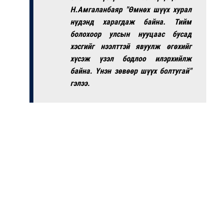
Н.Амгаланбаяр
"Өмнөх шүүх хурал
нүдэнд харагдаж байна. Тийм
болохоор улсын нууцаас бусад
хэсгийг нээлттэй явуулж өгөхийг
хүсэж үзэл бодлоо илэрхийлж
байна. Үнэн зөвөөр шүүх болтугай"
гэлээ.