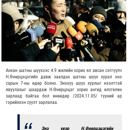
Анхан шатны шүүхээс 4.9 жилийн хорих ял авсан сэтгүүлч
Н.Өнөрцэцэгийн давж заалдах шатны шүүх хурал энэ
сарын 7-ны өдөр болно. Энэхүү шүүх хурлыг нээлттэй
явуулахыг шаардаж Н.Өнөрцэцэг хорих ангид өлсгөлөн
зарлаад байгаа бол өнөөдөр /2024.11.05/ түүний ар
гэрийнхэн суулт зарлалаа.
Энэ үеэр Н.Өнөрцэцэгийн