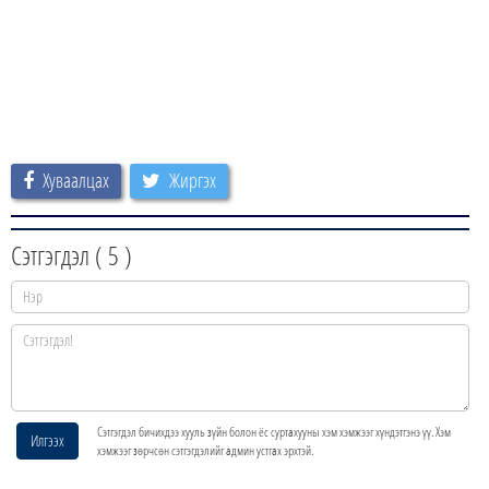
Хуваалцах
Жиргэх
Сэтгэгдэл (
5
)
Сэтгэгдэл бичихдээ хууль зүйн болон ёс суртахууны хэм хэмжээг хүндэтгэнэ үү. Хэм
Илгээх
хэмжээг зөрчсөн сэтгэгдэлийг админ устгах эрхтэй.