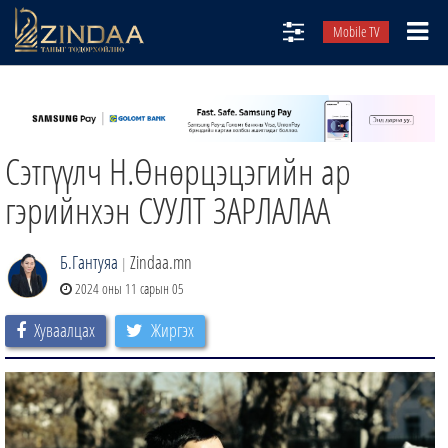
Mobile TV
НИЙТЛЭЛЧИД
ТВ8
Сэтгүүлч Н.Өнөрцэцэгийн ар
ӨГЛӨӨНИЙ СОНИН
АУДИО ЗОХИОЛ
гэрийнхэн СУУЛТ ЗАРЛАЛАА
ЗИНДАА СЭТГҮҮЛ
Б.Гантуяа
Zindaa.mn
|
2024 оны 11 сарын 05
Хуваалцах
Жиргэх