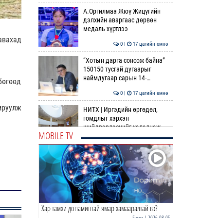
А.Оргилмаа Жюү Жицүгийн
дэлхийн аваргаас дөрвөн
медаль хүртлээ
авахад
0 |
17 цагийн өмнө
“Хотын дарга сонсож байна”
150150 тусгай дугаарыг
наймдугаар сарын 14-…
бөгөөд
0 |
17 цагийн өмнө
мруулж
НИТХ | Иргэдийн өргөдөл,
гомдлыг хэрхэн
шийдвэрлэснийг хэлэлцэж
MOBILE TV
байна
0 |
18 цагийн өмнө
The MongolZ шинэ
бүрэлдэхүүнтэй дэлхийн
топуудын эсрэг
0 |
18 цагийн өмнө
Хар тамхи допаминтай ямар хамааралтай вэ?
Татварын өрийг
барагдуулахдаа орлогын 30
Бусад
| 2026-08-05