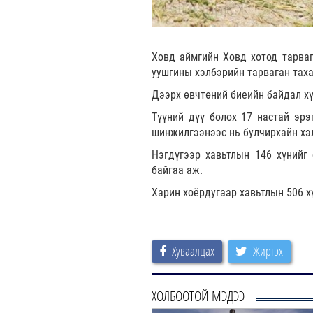
Ховд аймгийн Ховд хотод тарва
уушгины хэлбэрийн тарваган таха
Дээрх өвчтөний биеийн байдал хү
Түүний дүү болох 17 настай эрэ
шинжилгээнээс нь булчирхайн хэ
Нэгдүгээр хавьтлын 146 хүнийг
байгаа аж.
Харин хоёрдугаар хавьтлын 506 х
Хуваалцах
Жиргэх
ХОЛБООТОЙ МЭДЭЭ