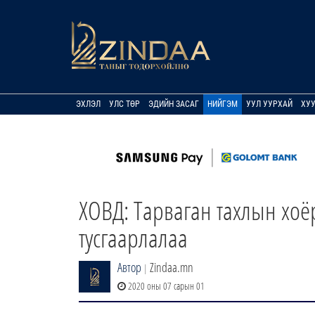
ЭХЛЭЛ
УЛС ТӨР
ЭДИЙН ЗАСАГ
НИЙГЭМ
УУЛ УУРХАЙ
ХУ
ХОВД: Тарваган тахлын хоё
тусгаарлалаа
Автор
Zindaa.mn
|
2020 оны 07 сарын 01