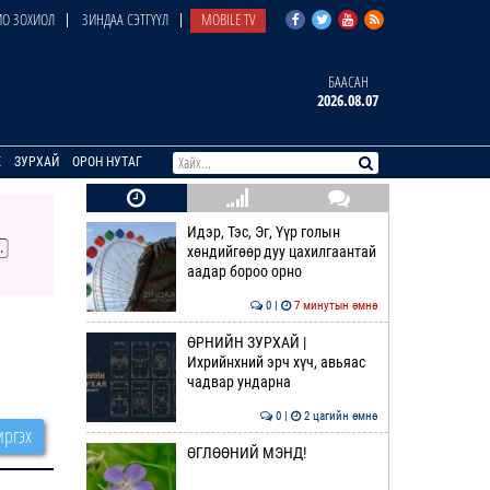
О ЗОХИОЛ
ЗИНДАА СЭТГҮҮЛ
MOBILE TV
БААСАН
2026.08.07
E
ЗУРХАЙ
ОРОН НУТАГ
Идэр, Тэс, Эг, Үүр голын
хөндийгөөр дуу цахилгаантай
аадар бороо орно
0 |
7 минутын өмнө
ӨРНИЙН ЗУРХАЙ |
Ихрийнхний эрч хүч, авьяас
чадвар ундарна
0 |
2 цагийн өмнө
ргэх
ӨГЛӨӨНИЙ МЭНД!