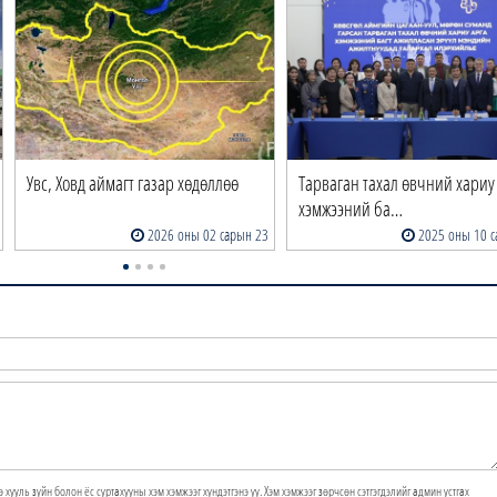
Увс, Ховд аймагт газар хөдөллөө
Тарваган тахал өвчний хариу
хэмжээний ба…
2026 оны 02 сарын 23
2025 оны 10 с
э хууль зүйн болон ёс суртахууны хэм хэмжээг хүндэтгэнэ үү. Хэм хэмжээг зөрчсөн сэтгэгдэлийг админ устгах