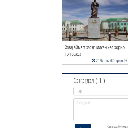
Ховд аймагт хэсэгчилсэн хөл хорио
тогтоожээ
2026 оны 07 сарын 26
Сэтгэгдэл (
1
)
Сэтгэгдэл бичихдэ