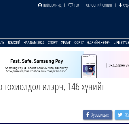
НИЙТЛЭЛЧИД
ТВ8
ӨГЛӨӨНИЙ СОНИН
АУДИ
УЛЬ
ДЭЛХИЙ
НААДАМ-2026
СПОРТ
УРЛАГ
COP17
ӨДРИЙН ХӨТӨЧ
LIFE STYL
р тохиолдол илэрч, 146 хүнийг
Хуваалцах
Жи