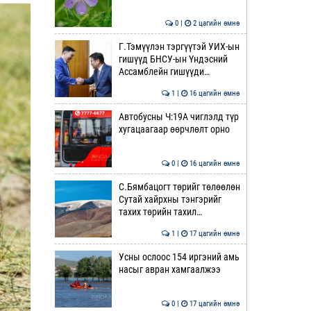
0 |
2 цагийн өмнө
Г.Тэмүүлэн тэргүүтэй УИХ-ын
гишүүд БНСУ-ын Үндэсний
Ассамблейн гишүүди…
1 |
16 цагийн өмнө
Автобусны Ч:19А чиглэлд түр
хугацаагаар өөрчлөлт орно
0 |
16 цагийн өмнө
С.Бямбацогт төрийг төлөөлөн
Сутай хайрхны тэнгэрийг
тахих төрийн тахил…
1 |
17 цагийн өмнө
Усны ослоос 154 иргэний амь
насыг авран хамгаалжээ
0 |
17 цагийн өмнө