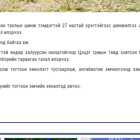
ган тахлын шинж тэмдэгтэй 27 настай эрэгтэйгээс шинжилгээ 
л илэрчээ.
нд байгаа аж.
гтэй өндөр халуурсан оноштойгоор Цэцэг сумын төвд хэвтсэн 
лбэрийн тарваган тахал илэрчээ.
 олж тогтоон эмнэлэгт тусгаарлаж, антибиотик эмчилгээнд ха
үнийг тогтоон эмчийн хяналтад авчээ.