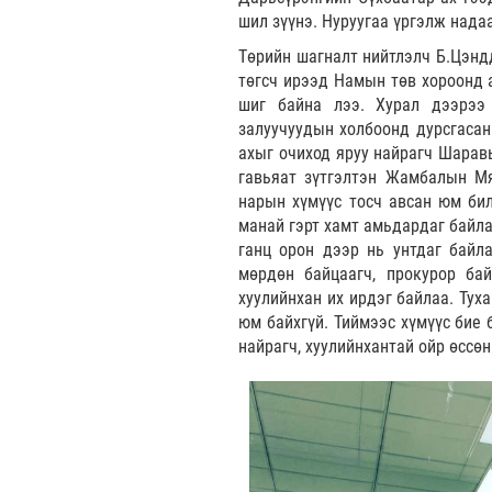
шил зүүнэ. Нуруугаа үргэлж нада
Төрийн шагналт нийтлэлч Б.Цэнд
төгсч ирээд Намын төв хороонд 
шиг байна лээ. Хурал дээрээ
залуучуудын холбоонд дурсгасан
ахыг очиход яруу найрагч Шаравы
гавьяат зүтгэлтэн Жамбалын Мяг
нарын хүмүүс тосч авсан юм бил
манай гэрт хамт амьдардаг байла
ганц орон дээр нь унтдаг байла
мөрдөн байцаагч, прокурор ба
хуулийнхан их ирдэг байлаа. Тух
юм байхгүй. Тиймээс хүмүүс бие 
найрагч, хуулийнхантай ойр өссөн