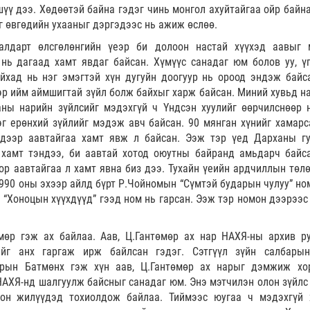
шүү дээ. Хөдөөтэй байна гэдэг чинь монгол ахуйтайгаа ойр байна
г өвгөдийн ухааныг дэргэдээс нь ажиж өслөө.
лдарт өлсгөлөнгийн үеэр би долоон настай хүүхэд аавыг 
нь дагаад хамт явдаг байсан. Хүмүүс санадаг юм болов уу, ү
йхад нь нэг эмэгтэй хүн дугуйн доогуур нь ороод эндэж байс
р ийм аймшигтай зүйл болж байхыг харж байсан. Миний хувьд на
аны нарийн зүйлсийг мэдэхгүй ч Үндсэн хуулийг өөрчилснөөр 
г ерөнхий зүйлийг мэдэж авч байсан. 90 мянган хүнийг хамарс
 дээр аавтайгаа хамт явж л байсан. Ээж тэр үед Дарханы г
 хамт тэндээ, би аавтай хотод оюутны байранд амьдарч байс
ор аавтайгаа л хамт явна биз дээ. Тухайн үеийн ардчиллын төлө
 1990 оны эхээр айлд бүрт Р.Чойномын “Сүмтэй бударын чулуу” но
 “Хоноцын хүүхдүүд” гээд ном нь гарсан. Ээж тэр номон дээрээс
мөр гэж ах байлаа. Аав, Ц.Гантөмөр ах нар НАХЯ-ны архив р
ийг анх гаргаж ирж байлсан гэдэг. Сэтгүүл зүйн салбары
арын Батмөнх гэж хүн аав, Ц.Гантөмөр ах нарыг дэмжиж хо
НАХЯ-нд шалгуулж байсныг санадаг юм. Энэ мэтчилэн олон зүйлс
 он жилүүдэд тохиолдож байлаа. Тиймээс юугаа ч мэдэхгүй 