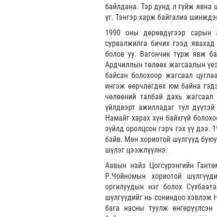
байлдана. Тэр дунд л гүйж явна 
үг. Тэнгэр харж байгалиа шинждэ
1990 оны дөрөвдүгээр сарын а
сурвалжилга бичих гээд явахад 
болов уу. Вагончик түрж явж ба
Ардчиллын төлөөх жагсаалын үеэ
байсан болохоор жагсаал цугла
ингэж өөрчлөгдөх юм байна гэдэ
чөлөөний талбай дахь жагсаал
үйлдвэрт ажилладаг тул дүүтэй
Намайг харах хүн байхгүй болохо
зүйлд оролцсон гэрч гэх үү дээ.
байв. Мөн хориотой шүлгүүд буюу
шүлэг цээжлүүлнэ.
Аавын найз Цогсүрэнгийн Гантө
Р.Чойномын хориотой шүлгүүд
оргилуудын нэг болох Сүхбаат
шүлгүүдийг нь сониндоо хэвлэж 
бага насны туулж өнгөрүүлсэн