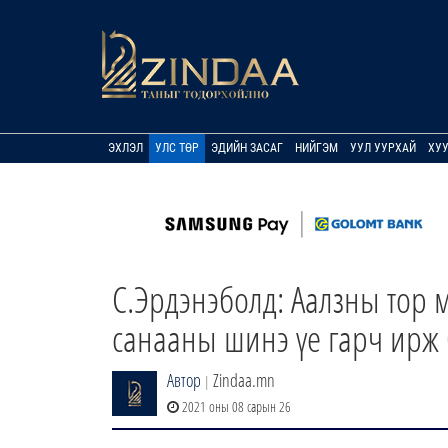
ЭХЛЭЛ
УЛС ТӨР
ЭДИЙН ЗАСАГ
НИЙГЭМ
УУЛ УУРХАЙ
ХУ
С.Эрдэнэболд: Аалзны тор м
санааны шинэ үе гарч ирж 
Автор
Zindaa.mn
|
2021 оны 08 сарын 26