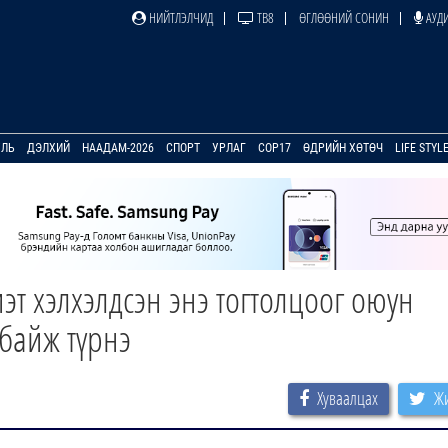
НИЙТЛЭЛЧИД
ТВ8
ӨГЛӨӨНИЙ СОНИН
АУДИ
УЛЬ
ДЭЛХИЙ
НААДАМ-2026
СПОРТ
УРЛАГ
COP17
ӨДРИЙН ХӨТӨЧ
LIFE STYL
эт хэлхэлдсэн энэ тогтолцоог оюун
байж түрнэ
Хуваалцах
Жи