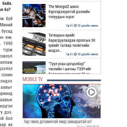
 байх.
The MongolZ шинэ
ан бэ?
бүрэлдэхүүнтэй дэлхийн
топуудын эсрэг
иж буй
 Миний
0 |
10 цагийн өмнө
 бусад
Татварын өрийг
өн юм.
барагдуулахдаа орлогын 30
. 1990
хувийг татвар төлөгчийн
ө түрж
мэдэл…
0 |
10 цагийн өмнө
хэвлэл
иллаж
“Туул усан цогцолбор”
дээлэл
төслийн I шатны ТЭЗҮ-ийг
боловсруулах ажил 90 ху…
 сонин
MOBILE TV
хэндээ
0 |
11 цагийн өмнө
 аавыг
Нийслэлийн иргэдийн
өрөөнд
Төлөөлөгчдийн Хурлын
 аавын
Ээлжит VIII хуралдаан
нүцгэн
эхэллээ
ү дээ.
0 |
11 цагийн өмнө
ой бол
Хар тамхи допаминтай ямар хамааралтай вэ?
ТОО | Гадаад валютын нөөц
аар их
7.9 тэрбум ам.доллар давлаа
Бусад
| 2026-08-05