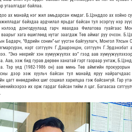
ар угаалгадаг байлаа.
доо ах манайд нэг жил амьдарсан юмдаг. Б.Цэнддоо ах хойно су
ажилладаг байхдаа ардчилал ярьдаг байсан тул эсэргүү нэр зүү
 нэлээд донгодуулаад гарч явахдаа Филатова гуайгаас Мо
 ваарыг хага өшиглөөд нутаг заагдаж Төв аймаг руу очсон. Б.Ц
н Бадарч, “Өдрийн сонин”-ыг үүсгэн байгуулагч, Монгол Улсын 
марсүрэн, нэрт сэтгүүлч Г.Дашрэнцэн, сэтгүүлч Г.Эрдэнэбат а
ээ. “Энэ нөхрийг хэн хүмүүжүүлэх вэ” гээд аав хүмүүжүүлэхээ
а. Аав, ээж бид гурав дөрвөн ханатай гэрт газраар унтаж, Б.Цэн
а. Тэр үед (1982-1986 он) аав минь Төв аймгийн прокурорын 
йсны дээр ээж хуульч байсан тул манайд яруу найрагчдаас
айн цагт өнөөдрийнх шиг сошиал харилцаа гэж байсангүй. Гар ута
биенийхээрээ их орж гардаг байсан тийм л цаг. Багаасаа сэтгүүл
.