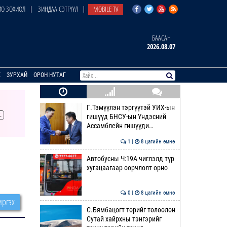
О ЗОХИОЛ
ЗИНДАА СЭТГҮҮЛ
MOBILE TV
БААСАН
2026.08.07
E
ЗУРХАЙ
ОРОН НУТАГ
Г.Тэмүүлэн тэргүүтэй УИХ-ын
гишүүд БНСУ-ын Үндэсний
Ассамблейн гишүүди…
1 |
8 цагийн өмнө
Автобусны Ч:19А чиглэлд түр
хугацаагаар өөрчлөлт орно
0 |
8 цагийн өмнө
ргэх
С.Бямбацогт төрийг төлөөлөн
Сутай хайрхны тэнгэрийг