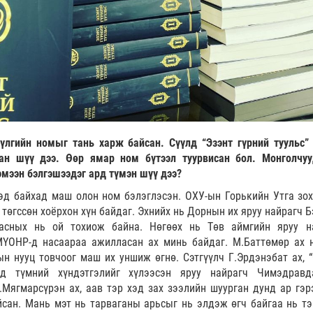
үлгийн номыг тань харж байсан. Сүүлд “Эзэнт гүрний туульс”
н шүү дээ. Өөр ямар ном бүтээл туурвисан бол. Монголчу
хэмээн бэлгэшээдэг ард түмэн шүү дээ?
эд байхад маш олон ном бэлэглэсэн. ОХУ-ын Горькийн Утга зо
 төгссөн хоёрхон хүн байдаг. Эхнийх нь Дорнын их яруу найрагч 
асных нь ой тохиож байна. Нөгөөх нь Төв аймгийн яруу н
ҮОНР-д насаараа ажилласан ах минь байдаг. М.Баттөмөр ах 
н нууц товчоог маш их уншиж өгнө. Сэтгүүлч Г.Эрдэнэбат ах, 
д түмний хүндэтгэлийг хүлээсэн яруу найрагч Чимэдравд
.Мягмарсүрэн ах, аав тэр хэд зах зээлийн шуурган дунд ар гэр
йсан. Мань мэт нь тарваганы арьсыг нь элдэж өгч байгаа нь тэ