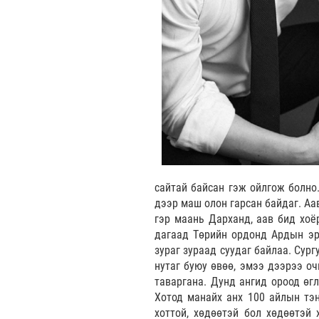
сайтай байсан гэж ойлгож болно
дээр маш олон гарсан байдаг. Аа
гэр маань Дарханд, аав бид хоё
дагаад Төрийн ордонд Ардын эрх
зураг зураад суудаг байлаа. Сур
нутаг буюу өвөө, эмээ дээрээ оч
таваргана. Дунд ангид ороод өгл
Хотод манайх анх 100 айлын тэн
хоттой, хөдөөтэй бол хөдөөтэй 