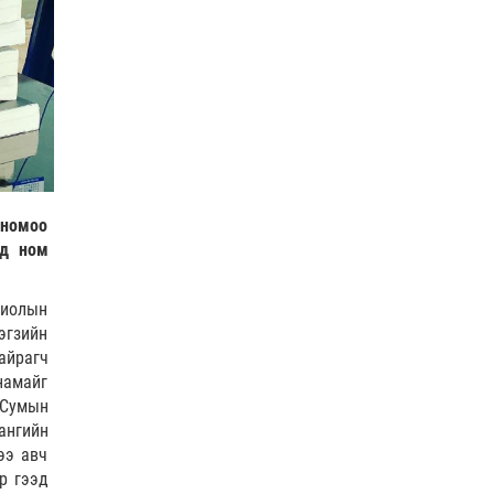
 номоо
уд ном
хиолын
Бэгзийн
айрагч
намайг
“Сумын
ангийн
ээ авч
р гээд