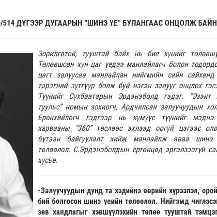
/514 ДҮГЭЭР ДУГААРЫН “ШИНЭ ҮЕ” БУЛАНГААС ОНЦОЛЖ БАЙН
Зорилготой, тууштай байх нь бие хүнийг төлөвшү
Төлөвшсөн хүн цаг үедээ манлайлагч болон тодордо
цагт залуусаа манлайлан нийгмийн сайн сайханд
тэрэгний зүтгүүр болж буй нэгэн залууг онцлох гэс
Түүнийг Сүхбаатарын Эрдэнэболд гэдэг. “Эзэнт 
туульс” номын зохиогч, Ардчилсан залуучуудын хо
Ерөнхийлөгч гэдгээр нь хүмүүс түүнийг мэднэ
харвааны “360” төслөөс эхлээд оргүй цэгээс ол
бүтээн байгуулалт хийж манлайлж яваа шинэ 
төлөөлөл. С.Эрдэнэболдын ертөнцөд эргэлзээгүй са
хүсье.
-Залуучуудын дунд та хэдийнэ өөрийн хүрээлэл, орой
бий болгосон шинэ үеийн төлөөлөл. Нийгэмд чиглэсэ
зөв хандлагыг хэвшүүлэхийн төлөө тууштай тэмцэ