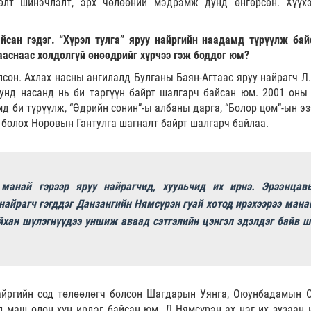
өлт шинэчлэлт, эрх чөлөөний мэдрэмж дунд өнгөрсөн. Хүүх
йсан гэдэг. “Хүрэл тулга” яруу найргийн наадамд түрүүлж бай
цааснаас холдолгүй өнөөдрийг хүрчээ гэж боддог юм?
лсон. Ахлах насны ангилалд Булганы Баян-Агтаас яруу найрагч Л.
унд насанд нь би тэргүүн байрт шалгарч байсан юм. 2001 оны
мд би түрүүлж, “Өдрийн сонин”-ы албаны дарга, “Болор цом”-ын э
 болох Норовын Гантулга шагналт байрт шалгарч байлаа.
манай гэрээр яруу найрагчид, хуульчид их ирнэ. Эрээнцав
 найрагч гэгддэг Данзангийн Нямсүрэн гуай хотод ирэхээрээ мана
йхан шүлэгнүүдээ уншиж аваад сэтгэлийн цэнгэл эдэлдэг байв ш
йргийн сод төлөөлөгч болсон Шагдарын Уянга, Оюунбадамын С
д маш олон хүн ирдэг байсан юм. Д.Нямсүрэн ах нэг их зузаан 