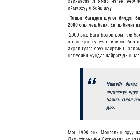
байхаасаа л ямар нэгэн өөрчл
иймэрхүү л байв шүү.
-Таныг багадаа шүлэг бичдэг ба
2000 оны үед байх. Ер нь бичиг 
-2000 онд Бага Болор цом гэж бо
агсан ирж түрүүлж байсан бол д
Хүрэл тулга яруу найргийн наада
цаг үеийн мундаг найрагчдын нэг
Намайг багад 
эвдрээгүй яруу
байна. Олон са
дээ.
Мөн 1990 оны Монголын яруу на
Дарьсүрэнгийн Сүхбаатар ах гээ