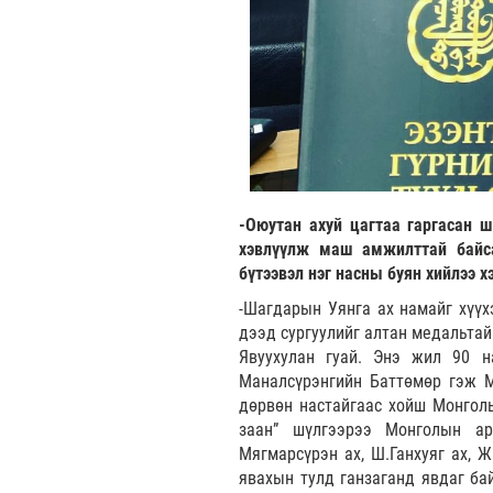
-Оюутан ахуй цагтаа гаргасан ш
хэвлүүлж маш амжилттай байса
бүтээвэл нэг насны буян хийлээ 
-Шагдарын Уянга ах намайг хүүх
дээд сургуулийг алтан медальтай
Явуухулан гуай. Энэ жил 90 н
Маналсүрэнгийн Баттөмөр гэж М
дөрвөн настайгаас хойш Монголы
заан” шүлгээрээ Монголын ар
Мягмарсүрэн ах, Ш.Ганхуяг ах, Ж
явахын тулд ганзаганд явдаг ба