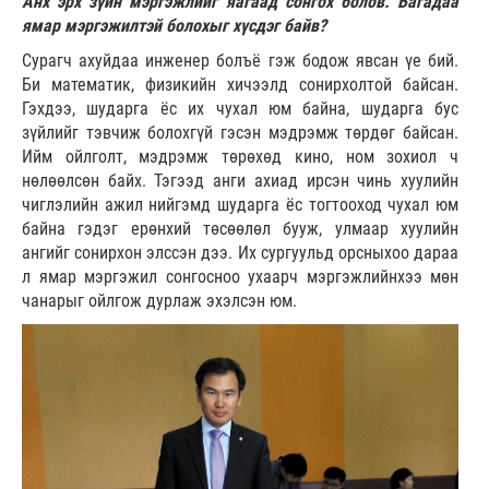
Анх эрх зүйн мэргэжлийг яагаад сонгох болов. Багадаа
ямар мэргэжилтэй болохыг хүсдэг байв?
Сурагч ахуйдаа инженер болъё гэж бодож явсан үе бий.
Би математик, физикийн хичээлд сонирхолтой байсан.
Гэхдээ, шударга ёс их чухал юм байна, шударга бус
зүйлийг тэвчиж болохгүй гэсэн мэдрэмж төрдөг байсан.
Ийм ойлголт, мэдрэмж төрөхөд кино, ном зохиол ч
нөлөөлсөн байх. Тэгээд анги ахиад ирсэн чинь хуулийн
чиглэлийн ажил нийгэмд шударга ёс тогтооход чухал юм
байна гэдэг ерөнхий төсөөлөл бууж, улмаар хуулийн
ангийг сонирхон элссэн дээ. Их сургуульд орсныхоо дараа
л ямар мэргэжил сонгосноо ухаарч мэргэжлийнхээ мөн
чанарыг ойлгож дурлаж эхэлсэн юм.