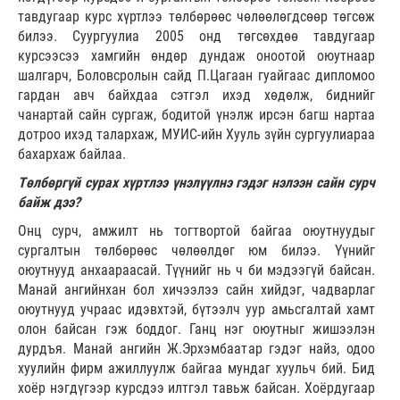
тавдугаар курс хүртлээ төлбөрөөс чөлөөлөгдсөөр төгсөж
билээ. Суургуулиа 2005 онд төгсөхдөө тавдугаар
курсээсээ хамгийн өндөр дундаж оноотой оюутнаар
шалгарч, Боловсролын сайд П.Цагаан гуайгаас дипломоо
гардан авч байхдаа сэтгэл ихэд хөдөлж, биднийг
чанартай сайн сургаж, бодитой үнэлж ирсэн багш нартаа
дотроо ихэд талархаж, МУИС-ийн Хууль зүйн сургуулиараа
бахархаж байлаа.
Төлбөргүй сурах хүртлээ үнэлүүлнэ гэдэг нэлээн сайн сурч
байж дээ?
Онц сурч, амжилт нь тогтвортой байгаа оюутнуудыг
сургалтын төлбөрөөс чөлөөлдөг юм билээ. Үүнийг
оюутнууд анхаараасай. Түүнийг нь ч би мэдээгүй байсан.
Манай ангийнхан бол хичээлээ сайн хийдэг, чадварлаг
оюутнууд учраас идэвхтэй, бүтээлч уур амьсгалтай хамт
олон байсан гэж боддог. Ганц нэг оюутныг жишээлэн
дурдъя. Манай ангийн Ж.Эрхэмбаатар гэдэг найз, одоо
хуулийн фирм ажиллуулж байгаа мундаг хуульч бий. Бид
хоёр нэгдүгээр курсдээ илтгэл тавьж байсан. Хоёрдугаар