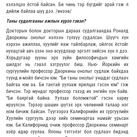
хэлэлцэх ёстой байсан. Би чинь тэр бүгдийг арай гэж л
дийлж байлаа шүү дээ. /инээв/
Таны судалгааны ажлын хүрээ гэвэл?
Докторын болон докторын дараах судалгаандаа Роналд
Дворкины онолыг нэлээн түлхүү судалсан. Шүүгч хүн
хэрхэн ажиллах, хуулийг яаж тайлбарлаж, ойлгох ёстойг
нухацтай авч үзэн энэ асуудлаар эргэлт хийсэн хүн л дээ.
Хорьдугаар зууны эрх зүйн философичдын хамгийн
шилдэг нь гэвэл хэтрүүлэг биш. Нью- Йоркийн их
сургуулийн профессор Дворкины онолыг судлаж байхдаа
түүнд и-мэйл бичсэн юм. “Би таны онолыг уншдаг судлаач
байгаа юм аа. Би тантай уулзаж ярилцах гэсэн юм” гэж
бичсэн. Тэр мундаг профессор гэхэд их энгийн хүн байв.
“Би баяртай байна. Уулзах боломжтой” гэсэн хариу
ирүүлсэн. Тэрээр шашин шүтэх эрх чөлөөний талаар нэг
ном бичиж байсан. Түүгээрээ Калифорнийн их сургуулийн
Хуулийн сургууль дээр хийх семинартаа намайг урьсан
юм. Би Калифорнид очиж профессор Дворкины семинарт
хоёр өдөр суулаа. Японы тэтгэлэг бол судлаач бидэнд