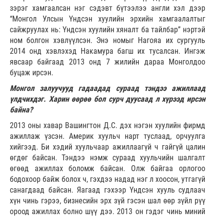
зэрэг хамгаалсан нэг сэдэвт бүтээлээ англи хэл дээр
“Монгол Улсын Үндсэн хуулийн эрхийн хамгаалалтыг
сайжруулах нь: Үндсэн хуулийн хяналт ба тайлбар” нэртэй
ном болгон хэвлүүлсэн. Энэ номыг Нагояа их сургууль
2014 онд хэвлэхэд Накамура багш их тусалсан. Ингэж
явсаар байгаад 2013 онд 7 жилийн дараа Монголдоо
буцаж ирсэн.
Монгол залуучууд гадаадад сураад тэндээ ажиллаад
үлдчихдэг. Харин өөрөө бол сурч дуусаад л хүрээд ирсэн
байна?
2013 оны хавар Вашингтон Д.С. дэх нэгэн хуулийн фирмд
ажиллаж үзсэн. Америк хуульч нарт туслаад, орчуулга
хийгээд. Би хэдий хуульчаар ажиллаагүй ч гайгүй цалин
өгдөг байсан. Тэндээ нэмж сураад хуульчийн шалгалт
өгөөд ажиллах боломж байсан. Олж байгаа орлогоо
бодохоор байж болох ч, гэхдээ надад нэг л хоосон, утгагүй
санагдаад байсан. Яагаад гэхээр Үндсэн хууль судлаач
хүн чинь гэрээ, бизнесийн эрх зүй гэсэн шал өөр зүйл рүү
ороод ажиллах болно шүү дээ. 2013 он гэдэг чинь миний