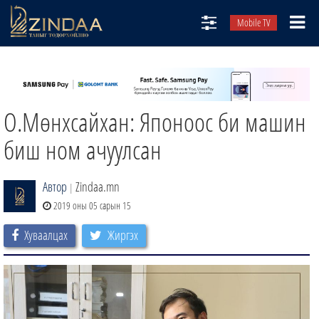
Mobile TV
НИЙТЛЭЛЧИД
ТВ8
О.Мөнхсайхан: Японоос би машин
ӨГЛӨӨНИЙ СОНИН
АУДИО ЗОХИОЛ
биш ном ачуулсан
ЗИНДАА СЭТГҮҮЛ
Автор
Zindaa.mn
|
2019 оны 05 сарын 15
Хуваалцах
Жиргэх