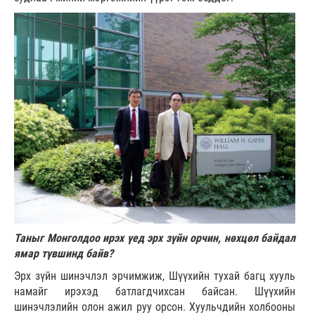
Таныг Монголдоо ирэх үед эрх зүйн орчин, нөхцөл байдал
ямар түвшинд байв?
Эрх зүйн шинэчлэл эрчимжиж, Шүүхийн тухай багц хууль
намайг ирэхэд батлагдчихсан байсан. Шүүхийн
шинэчлэлийн олон ажил руу орсон. Хуульчдийн холбооны