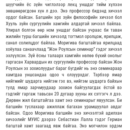
шүүгчийн ёс зүйн чиглэлээр лекц уншдаг тийм хүлээн
зөвшөөрөгдсөн хүн л дээ. Энэ профессор бидэнд хичээл
ордог байсан. Багшийн эрх зүйн философийн хичээл бол
Хууль зүйн сургуулийн хамгийн алдартай хичээл байлаа.
Улирал болгон өөр ном уншдаг байсан учраас би таван
жилийн турш багшийн хичээлд тогтмол оролцож, ярилцаж,
санал солилцдог байлаа. Моригива багштайгаа ярилцаад
хоёулаа санаачлаад “Жон Роулсын семинар” гэдэг хичээл
эхлүүлсэн. Зүй ёсны талаарх хамгийн нөлөө бүхий онолыг
гаргасан Харвардын их сургуулийн профессор байсан Жон
Роулсын эх зохиолуудыг бараг бүгдийг нь энэ семинараар
хамтдаа уншсандаа одоо ч олзуурхдаг. Тэрбээр ямар
нийгмийг шударга нийгэм гэх вэ, нийгэм шударга байхын
тулд ямар зарчмуудаар зохион байгуулагдах ёстой вэ
гэдгийг гаргаж тавьсан 20 дугаар зууны их сэтгэгч л дээ.
Дөрвөн жил багштайгаа хамт энэ семинарыг явуулсан. Би
багшийн туслахаар ажиллаж багахан урамшуулал авдаг
байсан. Одоо Моригива багшийн энэ хичээлтэй адилхан
хичээлийг МУИС дээрээ Себастиан Лалла гэдэг Герман
багштай хамт заагаад явж байгаа. Энэ мэтчилэн эрдэм