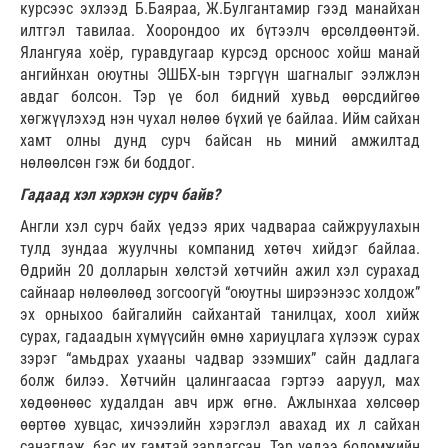
курсээс эхлээд Б.Баяраа, Ж.Булгантамир гээд манайхан
илтгэл тавилаа. Хоорондоо их бүтээлч өрсөлдөөнтэй.
Ялангуяа хоёр, гуравдугаар курсэд орсноос хойш манай
ангийнхан оюутны ЭШБХ-ын тэргүүн шагналыг ээлжлэн
авдаг болсон. Тэр үе бол бидний хувьд өөрсдийгөө
хөгжүүлэхэд нэн чухал нөлөө бүхий үе байлаа. Ийм сайхан
хамт олны дунд сурч байсан нь миний амжилтад
нөлөөлсөн гэж би боддог.
Гадаад хэл хэрхэн сурч байв?
Англи хэл сурч байх үедээ ярих чадвараа сайжруулахын
тулд зундаа жуулчны компанид хөтөч хийдэг байлаа.
Өдрийн 20 долларын хөлстэй хөтчийн ажил хэл сурахад
сайнаар нөлөөлөөд зогсоогүй “оюутны ширээнээс холдож”
эх орныхоо байгалийн сайхантай танилцах, хоол хийж
сурах, гадаадын хүмүүсийн өмнө хариуцлага хүлээж сурах
зэрэг “амьдрах ухааны чадвар эзэмших” сайн дадлага
болж билээ. Хөтчийн цалингаасаа гэртээ ааруул, мах
хөдөөнөөс худалдан авч ирж өгнө. Ажлынхаа хөлсөөр
өөртөө хувцас, хичээлийн хэрэглэл авахад их л сайхан
санагдаж, бас их гамтай зардагсан. Тэр үедээ боломжийн