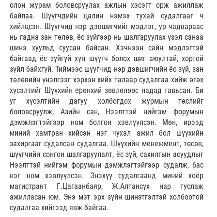
олон журам боловсруулах ажлын хэсэгт орж ажиллаж
байлаа. Шүүгчдийн цалин нэмэх тухай судалгааг ч
хийлцсэн. Шүүгчид нэр дэвшигчийг мэдлэг, ур чадвараас
нь гадна зан төлөв, ёс зүйгээр нь шалгаруулах үзэл санаа
шинэ хуульд суусан байсан. Хэчнээн сайн мэдлэгтэй
байгаад ёс зүйгүй хүн шүүгч болох шиг аюултай, хортой
зүйл байхгүй. Тиймээс шүүгчид нэр дэвшигчийн ёс зүй, зан
төлөвийн үнэлгээг хэрхэн хийх талаар судалгаа хийж өгөх
хүсэлтийг Шүүхийн ерөнхий зөвлөлөөс надад тавьсан. Би
уг хүсэлтийн дагуу холбогдох журмын төслийг
боловсруулж, Азийн сан, Нээлттэй нийгэм форумын
дэмжлэгтэйгээр ном болгон хэвлүүлсэн. Мөн, ирээд
миний хамтран хийсэн нэг чухал ажил бол шүүхийн
захиргааг судалсан судалгаа. Шүүхийн менежмент, төсөв,
шүүгчийн сонгон шалгаруулалт, ёс зүй, сахилгын асуудлыг
Нээлттэй нийгэм форумын дэмжлэгтэйгээр судалж, бас
нэг ном хэвлүүлсэн. Энэхүү судалгаанд миний хоёр
магистрант Г.Цагаанбаяр, Ж.Алтансүх нар туслаж
ажилласан юм. Энэ мэт эрх зүйн шинэтгэлтэй холбоотой
судалгаа хийгээд явж байгаа.