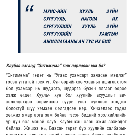
МУИС-ИЙН ХУУЛЬ ЗҮЙН
СУРГУУЛЬ, НАГОЯА ИХ
СУРГУУЛИЙН ХУУЛЬ ЗҮЙН
СУРГУУЛИЙН ХАМТЫН
АЖИЛЛАГААНЫ АЧ ТУС ИХ БИЙ
Клубээ яагаад “Энтимема” гэж нэрлэсэн юм бэ?
“Энтимема” гэдэг нь “Угаас ухамсарт заяасан мэдлэг”
гэсэн утгатай грек үг. Хүн өөрийнхөө ухааныг ашиглах юм
бол ухамсар нь шударга, шударга бусын ялгааг өөрөө
хэлж өгдөг. Хуульч хүн бол хуулийн асуудлыг авч
хэлэлцэхдээ өөрийнхөө суурь үнэт зүйлээс холдож
болохгүй шүү хэмээн бэлгэдсэн нэр. Хичээлээс гадна
хөгжих ямар арга зам байна гэсэн бидний эрэлхийллийн
үр дүн бол манай клуб. Клубынхан олон ажил зохиодог
байлаа. Жишээ нь, Баасан гараг бүр хуулийн салбарын
эрдэмтэн, улс төр, эдийн засаг зэрэг бусад салбарын