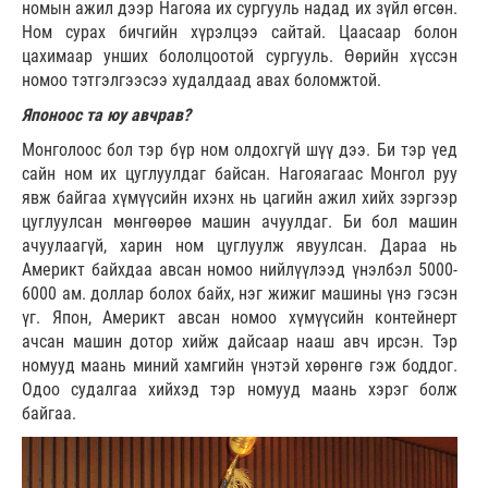
номын ажил дээр Нагояa их сургууль надад их зүйл өгсөн.
Ном сурах бичгийн хүрэлцээ сайтай. Цаасаар болон
цахимаар унших бололцоотой сургууль. Өөрийн хүссэн
номоо тэтгэлгээсээ худалдаад авах боломжтой.
Японоос та юу авчрав?
Монголоос бол тэр бүр ном олдохгүй шүү дээ. Би тэр үед
сайн ном их цуглуулдаг байсан. Нагояагаас Монгол руу
явж байгаа хүмүүсийн ихэнх нь цагийн ажил хийх зэргээр
цуглуулсан мөнгөөрөө машин ачуулдаг. Би бол машин
ачуулаагүй, харин ном цуглуулж явуулсан. Дараа нь
Америкт байхдаа авсан номоо нийлүүлээд үнэлбэл 5000-
6000 ам. доллар болох байх, нэг жижиг машины үнэ гэсэн
үг. Япон, Америкт авсан номоо хүмүүсийн контейнерт
ачсан машин дотор хийж дайсаар нааш авч ирсэн. Тэр
номууд маань миний хамгийн үнэтэй хөрөнгө гэж боддог.
Одоо судалгаа хийхэд тэр номууд маань хэрэг болж
байгаа.