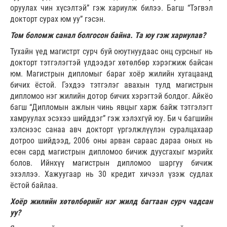
оруулах чин хүсэлтэй” гэж хариулж билээ. Багш “Тэгвэл
докторт сурах юм уу” гэсэн.
Том боломж санал болгосон байна. Та юу гэж хариулав?
Тухайн үед магистрт сурч буй оюутнуудаас онц сурсныг нь
докторт тэтгэлэгтэй үлдээдэг хөтөлбөр хэрэгжиж байсан
юм. Магистрын дипломыг бараг хоёр жилийн хугацаанд
бичих ёстой. Гэхдээ тэтгэлэг авахын тулд магистрын
дипломоо нэг жилийн дотор бичих хэрэгтэй болдог. Айкёо
багш “Дипломын ажлын чинь явцыг харж байж тэтгэлэгт
хамруулах эсэхээ шийддэг” гэж хэлэхгүй юу. Би ч багшийн
хэлснээс санаа авч докторт үргэлжлүүлэн суралцахаар
дотроо шийдээд, 2006 оны арван сараас дараа оных нь
есөн сард магистрын дипломоо бичиж дуусгахыг мэрийх
болов. Ийнхүү магистрын дипломоо шаргуу бичиж
эхэллээ. Хажуугаар нь 30 кредит хичээл үзэж судлах
ёстой байлаа.
Хоёр жилийн хөтөлбөрийг нэг жилд багтаан сурч чадсан
уу?