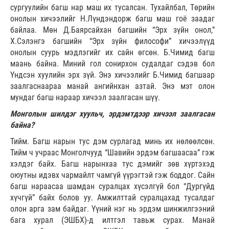
сургуулийн багш нар маш их тусалсан. Тухайлбал, Төрийн
онолын хичээлийг Н.Лүндэндорж багш маш гоё заадаг
байлаа. Мөн Д.Баярсайхан багшийн “Эрх зүйн онол,”
Х.Сэлэнгэ багшийн “Эрх зүйн философи” хичээлүүд
онолын суурь мэдлэгийг их сайн өгсөн. Б.Чимид багш
маань байна. Миний гол сонирхон судалдаг сэдэв бол
Үндсэн хуулийн эрх зүй. Энэ хичээлийг Б.Чимид багшаар
заалгаснаараа манай ангийнхан азтай. Энэ мэт олон
мундаг багш нараар хичээл заалгасан шүү.
Монголын шилдэг хуульч, эрдэмтдээр хичээл заалгасан
байна?
Тийм. Багш нарын тус дэм сурлагад минь их нөлөөлсөн.
Тийм ч учраас Монголчууд “Шавийн эрдэм багшаасаа” гэж
хэлдэг байх. Багш нарынхаа тус дэмийг зөв хүртэхэд
оюутны идэвх чармайлт чамгүй үүрэгтэй гэж боддог. Сайн
багш нараасаа шамдан суралцах хүсэлгүй бол “Дургүйд
хүчгүй” байх болов уу. Амжилттай суралцахад тусалдаг
олон арга зам байдаг. Үүний нэг нь эрдэм шинжилгээний
бага хурал (ЭШБХ)-д илтгэл тавьж сурах. Манай