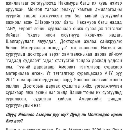
ажиллагааг хөгжүүлэхэд Накамура багш их хувь нэмэр
оруулсан. Монгол талаас энэхүү хамтын ажиллагааны
суурийг тавьж хөгжүүлсэн хүн бол манай сургуулийн
захирал асан С.Нарангэрэл багш. Накамура багш надад
“АНУ, Европт зочин судлаачаар очиж суралцах тэтгэлэг
байдаг. Гэхдээ япон оюутнууд ихэвчлэн явдаг.
Шалгаруулалт явуулдаг. Докторын ажлаа сайжруулж
болно. Материалаа өгөөд үз” гэж зөвлөсөн. Нагояа их
сургуульд докторын зэрэг хамгаалсныхаа дараа ийнхүү
“гадаад судлаач” гэдэг статустай тэндээ дахиад үлдсэн
юм. Түүний дараагаар Америкт тэтгэлгээр сурахаар
материалаа өгсөн. Уг тэтгэлгээр суралцахаар АНУ руу
2011 оны арванхоёрдугаар сард Японоос хөлгийн жолоо
заллаа. Докторын дараах судалгаа хийх, үргэлжлүүлэн
сурахаар явж эхний нэг жилд Вашингтоны их сургуульд
суралцсан, судалгаа хийсэн. Америкийн шилдэг
сургуулиудын нэг.
Шууд Японоос Америк руу юу? Дунд нь Монголдоо ирсэн
биз дээ?