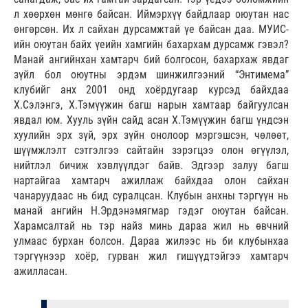
л хөөрхөн мөнгө байсан. Иймэрхүү байдлаар оюутан нас
өнгөрсөн. Их л сайхан дурсамжтай үе байсан даа. МУИС-
ийн оюутан байх үеийн хамгийн бахархам дурсамж гэвэл?
Манай ангийнхан хамтарч бий болгосон, бахархаж явдаг
зүйл бол оюутны эрдэм шинжилгээний “Энтимема”
клубийг анх 2001 онд хоёрдугаар курсэд байхдаа
Х.Сэлэнгэ, Х.Тэмүүжин багш нарын хамтаар байгуулсан
явдал юм. Хууль зүйн сайд асан Х.Тэмүүжин багш үндсэн
хуулийн эрх зүй, эрх зүйн онолоор мэргэшсэн, чөлөөт,
шүүмжлэлт сэтгэлгээ сайтайн зэрэгцээ олон өгүүлэл,
нийтлэл бичиж хэвлүүлдэг байв. Эдгээр залуу багш
нартайгаа хамтарч ажиллаж байхдаа олон сайхан
чанаруудаас нь бид суралцсан. Клубын анхны тэргүүн нь
манай ангийн Н.Эрдэнэмягмар гэдэг оюутан байсан.
Харамсалтай нь тэр найз минь дараа жил нь өвчний
улмаас бурхан болсон. Дараа жилээс нь би клубынхаа
тэргүүнээр хоёр, гурван жил гишүүдтэйгээ хамтарч
ажилласан.