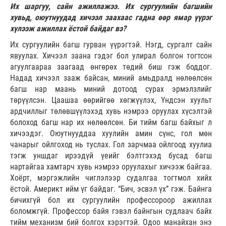
Их шаргуу, сайн ажиллажээ. Их сургуулийн багшийн
хувьд, оюутнуудад хичээл заахаас гадна өөр ямар үүрэг
хүлээж ажиллах ёстой байдаг вэ?
Их сургуулийн багш гурван үүрэгтэй. Нэгд, сургалт сайн
явуулах. Хичээл заана гэдэг бол улирал болгон тогтсон
агуулгаараа заагаад өнгөрөх төдий биш гэж боддог.
Надад хичээл зааж байсан, миний амьдралд нөлөөлсөн
багш нар маань миний дотоод сурах эрмэлзлийг
төрүүлсэн. Цаашаа өөрийгөө хөгжүүлэх, Үндсэн хуульт
ардчиллыг төлөвшүүлэхэд хувь нэмрээ оруулах хүсэлтэй
болоход багш нар их нөлөөлсөн. Би тийм багш байхыг л
хичээдэг. Оюутнууддаа хуулийн амин сүнс, гол мөн
чанарыг ойлгоход нь туслах. Гол зарчмаа ойлгоод хуулиа
тэгж уншдаг ирээдүй үеийг бэлтгэхэд бусад багш
нартайгаа хамтарч хувь нэмрээ оруулахыг хичээж байгаа.
Хоёрт, мэргэжлийн чиглэлээр судалгаа тогтмол хийх
ёстой. Америкт ийм үг байдаг. “Бич, эсвэл үх” гэж. Байнга
бичихгүй бол их сургуулийн профессороор ажиллах
боломжгүй. Профессор байя гэвэл байнгын судлаач байх
тийм механизм бий болгох хэрэгтэй. Одоо манайхан энэ