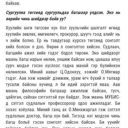
байхав.
Сургуулиа төгсөөд сургуульдаа багшаар үлдсэн. Энэ нь
өөрийн чинь шийдвэр байв уу?
Хуулийн анги төгссөн хүн бол хуульчийн шалгалт өгөөд
хуулийн зөвлөх, өмгөөлөгч, прокурор, шүүгч гээд алийг нь
ч хийж болно. Ер нь тавдугаар курсээ төгсөөд сонголт
хийх болсон л доо. Өөрөө л сонголтоо хийсэн. Судлаач,
багшийн ажил хийе гэдэг бодол төрсөн. Энэ шийдвэрт
маань багш нарын нөлөө, уншиж байсан ном, цаашаа илүү
сурч мэдье гэсэн хүслээс гадна манай гэр бүлийнхэн
нөлөөлсөн. Миний аавыг Ц.Одонхүү, ээжийг О.Мягмар
гэдэг. Аав ээж намайг дэмжиж, урам өгч бүхий л талаар
тусалж байсны хүчинд л би өдий зэрэгтэй яваа. Аав
маань философийн багшаар ажиллаж байсан, тусч,
цайлган, сайхан сэтгэлтэй хүн байдаг. Ээж маань МУБИС-
д сэтгэл судлалын профессороор одоо ажилладаг. Би
эхээс хоёулаа. Миний ганц ах О.Мөнхжаргал гэж сэтгэл
судлалын доктор, багш хүн бий. Тэгээд нэг мэдсэн чинь
багш больё гэсэн сонголт хийсэн байсан. Би үүнийг