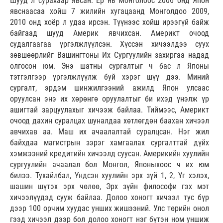
Шууд л сурахаар явсан. Ер нь Монголоос 2006 онд Япон
явснаасаа хойш 7 жилийн хугацаанд Монголдоо 2009,
2010 онд хоёр л удаа ирсэн. Түүнээс хойш ирээгүй байж
байгаад шууд Америк явчихсан. Америкт очоод
судалгаагаа үргэлжлүүлсэн. Хүссэн хичээлдээ суух
зөвшөөрлийг Вашингтоны Их Сургуулийн захиргаа надад
олгосон юм. Энэ шатны сургалтыг ч бас л Японы
тэтгэлгээр үргэлжлүүлж буй хэрэг шүү дээ. Миний
сургалт, эрдэм шинжилгээний ажилд Япон улсаас
оруулсан энэ их хөрөнгө оруулалтыг би ихэд үнэлж үр
ашигтай зарцуулахыг хичээж байлаа. Тиймээс, Америкт
очоод дахин суралцах шуналдаа хөтлөгдөн баахан хичээл
авчихав аа. Маш их ачаалалтай суралцсан. Нэг жил
байхдаа магистрын зэрэг хамгаалах сургалттай дүйх
хэмжээний кредитийн хичээлд суусан. Америкийн хуулийн
сургуулийн ачаалал бол Монгол, Японыхоос ч их юм
билээ. Тухайлбал, Үндсэн хуулийн эрх зүй 1, 2, Үг хэлэх,
шашин шүтэх эрх чөлөө, Эрх зүйн философи гэх мэт
хичээлүүдэд сууж байлаа. Долоо хоногт хичээл тус бүр
дээр 100 орчим хуудас унших жишээний. Улс төрийн онол
гээд хичээл дээр бол долоо хоногт нэг бүтэн ном уншиж