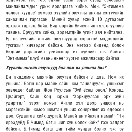
манлайлагчдыг урьж ярилцлага хийнэ. Мөн, “Энтимема
чөлөөт хуудас” хэмээх хуулийн оюутны анхны сэтгүүлийг
санаачлан гаргасан. Миний хувьд эхний 10 дугаарыг
эрхэлж гаргаж байв. Бид өөрийн бичсэн илтгэл, өгүүллээ
тавина. Орчуулга хийнэ, эрдэмтдийн үгийг авч нийтэлнэ.
Ер нь хуулийн ангийн оюутнуудад хэрэгтэй мэдээллийг
тусгахыг хичээдэг байсан. Энэ мэтээр бидэнд болон
бидний дараагийн үеийнхэнд их зүйлийг өгч байгаа
“Энтимема” клуб маань өнөөг хүртэл ажилласаар байгаа.
Хуулийн ангийн оюутнууд бол ном их уншина биз?
Би академик маягийн оюутан байсан л даа. Ном их
уншина. Багш нар маань сайн ном танилцуулж, уншихыг
зөвлөдөг байлаа. Жон Роулсын “Зүй ёсны онол,” Конрад
Цвайгерт, Хайн Көц нарын “Харьцуулсан эрх зүйн
удиртгал” зэрэг номыг Англи хэл дээр уншсан нь
мэргэжлийн номоо шимтэн унших сонирхлыг их өдөөсөн
дөө. Судалгаа хийх дуртай. Манай ангийнхан намайг “Чи
ирээдүйд Б.Чимид багш шиг хүн болох байх” гэж хэлдэг
байсан. Б.Чимид багш шиг тийм мундаг болно гэж юу