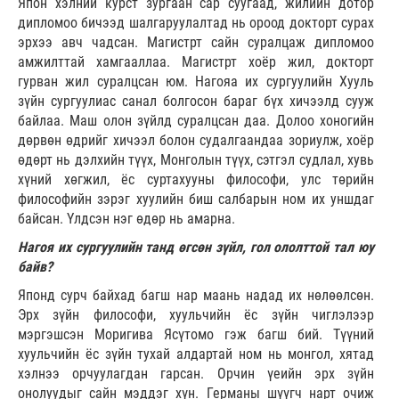
Япон хэлний курст зургаан сар суугаад, жилийн дотор
дипломоо бичээд шалгаруулалтад нь ороод докторт сурах
эрхээ авч чадсан. Магистрт сайн суралцаж дипломоо
амжилттай хамгааллаа. Магистрт хоёр жил, докторт
гурван жил суралцсан юм. Нагояа их сургуулийн Хууль
зүйн сургуулиас санал болгосон бараг бүх хичээлд сууж
байлаа. Маш олон зүйлд суралцсан даа. Долоо хоногийн
дөрвөн өдрийг хичээл болон судалгаандаа зориулж, хоёр
өдөрт нь дэлхийн түүх, Монголын түүх, сэтгэл судлал, хувь
хүний хөгжил, ёс суртахууны философи, улс төрийн
философийн зэрэг хуулийн биш салбарын ном их уншдаг
байсан. Үлдсэн нэг өдөр нь амарна.
Нагоя их сургуулийн танд өгсөн зүйл, гол ололттой тал юу
байв?
Японд сурч байхад багш нар маань надад их нөлөөлсөн.
Эрх зүйн философи, хуульчийн ёс зүйн чиглэлээр
мэргэшсэн Моригива Ясүтомо гэж багш бий. Түүний
хуульчийн ёс зүйн тухай алдартай ном нь монгол, хятад
хэлнээ орчуулагдан гарсан. Орчин үеийн эрх зүйн
онолуудыг сайн мэддэг хүн. Германы шүүгч нарт очиж