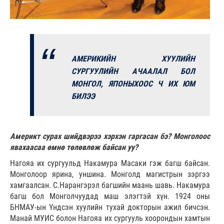
АМЕРИКИЙН ХУУЛИЙН
СУРГУУЛИЙН АЧААЛАЛ БОЛ
МОНГОЛ, ЯПОНЫХООС Ч ИХ ЮМ
БИЛЭЭ
Америкт сурах шийдвэрээ хэрхэн гаргасан бэ? Монголоос
явахаасаа өмнө төлөвлөж байсан уу?
Нагояа их сургуульд Накамура Масаки гэж багш байсан.
Монголоор ярина, уншина. Монголд магистрын зэргээ
хамгаалсан. С.Нарангэрэл багшийн маань шавь. Накамура
багш бол Монголчуудад маш элэгтэй хүн. 1924 оны
БНМАУ-ын Үндсэн хуулийн тухай докторын ажил бичсэн.
Манай МУИС болон Нагояа их сургууль хоорондын хамтын