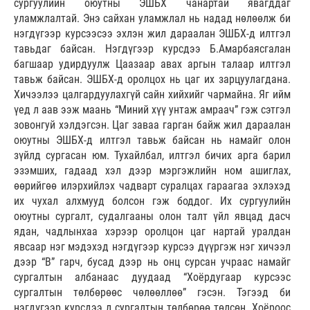
сургуулийн оюутны ЭШБХ чанартай явагддаг
уламжлалтай. Энэ сайхан уламжлал нь надад нөлөөлж би
нэгдүгээр курсээсээ эхлэн жил дараалан ЭШБХ-д илтгэл
тавьдаг байсан. Нэгдүгээр курсдээ Б.Амарбаясгалан
багшаар удирдуулж Цаазаар авах аргын талаар илтгэл
тавьж байсан. ЭШБХ-д оролцох нь цаг их зарцуулагдана.
Хичээлээ цалгардуулахгүй сайн хийхийг чармайна. Яг ийм
үед л аав ээж маань “Миний хүү унтаж амраач” гэж сэтгэл
зовонгуй хэлдэгсэн. Цаг заваа гарган байж жил дараалан
оюутны ЭШБХ-д илтгэл тавьж байсан нь намайг олон
зүйлд сургасан юм. Тухайлбал, илтгэл бичих арга барил
эзэмших, гадаад хэл дээр мэргэжлийн ном ашиглах,
өөрийгөө илэрхийлэх чадварт суралцах гараагаа эхлэхэд
их чухал алхмууд болсон гэж боддог. Их сургуулийн
оюутны сургалт, судалгааны олон талт үйл явцад дасч
ядан, чадлынхаа хэрээр оролцон цаг нартай уралдан
явсаар нэг мэдэхэд нэгдүгээр курсээ дүүргэж нэг хичээл
дээр “B” гарч, бусад дээр нь онц сурсан учраас намайг
сургалтын албанаас дуудаад “Хоёрдугаар курсээс
сургалтын төлбөрөөс чөлөөллөө” гэсэн. Тэгээд би
нэгдүгээр курсдээ л сургалтын төлбөрөө төлсөн. Хоёроос