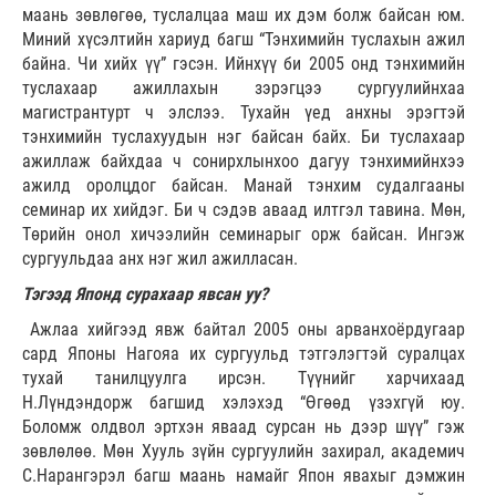
маань зөвлөгөө, туслалцаа маш их дэм болж байсан юм.
Миний хүсэлтийн хариуд багш “Тэнхимийн туслахын ажил
байна. Чи хийх үү” гэсэн. Ийнхүү би 2005 онд тэнхимийн
туслахаар ажиллахын зэрэгцээ сургуулийнхаа
магистрантурт ч элслээ. Тухайн үед анхны эрэгтэй
тэнхимийн туслахуудын нэг байсан байх. Би туслахаар
ажиллаж байхдаа ч сонирхлынхоо дагуу тэнхимийнхээ
ажилд оролцдог байсан. Манай тэнхим судалгааны
семинар их хийдэг. Би ч сэдэв аваад илтгэл тавина. Мөн,
Төрийн онол хичээлийн семинарыг орж байсан. Ингэж
сургуульдаа анх нэг жил ажилласан.
Тэгээд Японд сурахаар явсан уу?
Ажлаа хийгээд явж байтал 2005 оны арванхоёрдугаар
сард Японы Нагояа их сургуульд тэтгэлэгтэй суралцах
тухай танилцуулга ирсэн. Түүнийг харчихаад
Н.Лүндэндорж багшид хэлэхэд “Өгөөд үзэхгүй юу.
Боломж олдвол эртхэн яваад сурсан нь дээр шүү” гэж
зөвлөлөө. Мөн Хууль зүйн сургуулийн захирал, академич
С.Нарангэрэл багш маань намайг Япон явахыг дэмжин