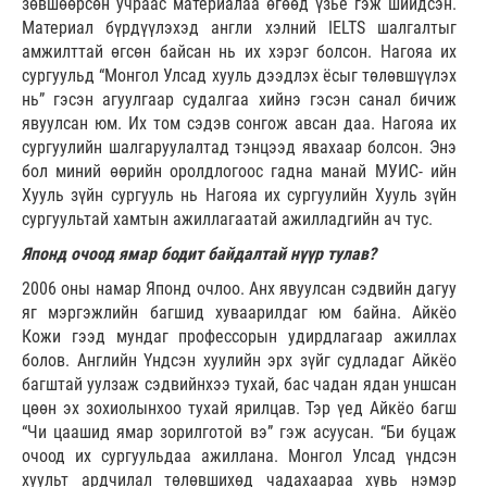
зөвшөөрсөн учраас материалаа өгөөд үзье гэж шийдсэн.
Материал бүрдүүлэхэд англи хэлний IELTS шалгалтыг
амжилттай өгсөн байсан нь их хэрэг болсон. Нагояа их
сургуульд “Монгол Улсад хууль дээдлэх ёсыг төлөвшүүлэх
нь” гэсэн агуулгаар судалгаа хийнэ гэсэн санал бичиж
явуулсан юм. Их том сэдэв сонгож авсан даа. Нагояа их
сургуулийн шалгаруулалтад тэнцээд явахаар болсон. Энэ
бол миний өөрийн оролдлогоос гадна манай МУИС- ийн
Хууль зүйн сургууль нь Нагояа их сургуулийн Хууль зүйн
сургуультай хамтын ажиллагаатай ажилладгийн ач тус.
Японд очоод ямар бодит байдалтай нүүр тулав?
2006 оны намар Японд очлоо. Анх явуулсан сэдвийн дагуу
яг мэргэжлийн багшид хуваарилдаг юм байна. Айкёо
Кожи гээд мундаг профессорын удирдлагаар ажиллах
болов. Английн Үндсэн хуулийн эрх зүйг судладаг Айкёо
багштай уулзаж сэдвийнхээ тухай, бас чадан ядан уншсан
цөөн эх зохиолынхоо тухай ярилцав. Тэр үед Айкёо багш
“Чи цаашид ямар зорилготой вэ” гэж асуусан. “Би буцаж
очоод их сургуульдаа ажиллана. Монгол Улсад үндсэн
хуульт ардчилал төлөвшихөд чадахаараа хувь нэмэр