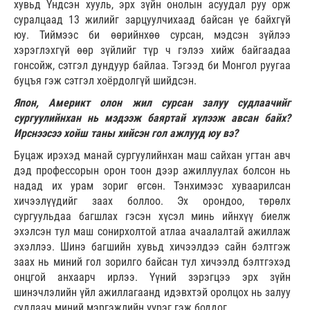
хувьд Үндсэн хууль, эрх зүйн онолын асуудал руу орж
суралцаад 13 жилийг зарцуулчихаад байсан үе байхгүй
юу. Тиймээс би өөрийнхөө сурсан, мэдсэн зүйлээ
хэрэглэхгүй өөр зүйлийг түр ч гэлээ хийж байгаадаа
гонсойж, сэтгэл дундуур байлаа. Тэгээд би Монгол руугаа
буцъя гэж сэтгэл хоёрдолгүй шийдсэн.
Япон, Америкт олон жил сурсан залуу судлаачийг
сургуулийнхан нь мэдээж баяртай хүлээж авсан байх?
Ирснээсээ хойш таны хийсэн гол ажлууд юу вэ?
Буцаж ирэхэд манай сургуулийнхан маш сайхан угтан авч
дэд профессорын орон тоон дээр ажиллуулах болсон нь
надад их урам зориг өгсөн. Тэнхимээс хуваарилсан
хичээлүүдийг заах боллоо. Эх орондоо, төрөлх
сургуульдаа багшлах гэсэн хүсэл минь ийнхүү биелж
эхэлсэн тул маш сонирхолтой атлаа ачаалалтай ажиллаж
эхэллээ. Шинэ багшийн хувьд хичээлдээ сайн бэлтгэж
заах нь миний гол зорилго байсан тул хичээлд бэлтгэхэд
онцгой анхаарч ирлээ. Үүний зэрэгцээ эрх зүйн
шинэчлэлийн үйл ажиллагаанд идэвхтэй оролцох нь залуу
судлаач миний мэргэжлийн үүрэг гэж боддог.