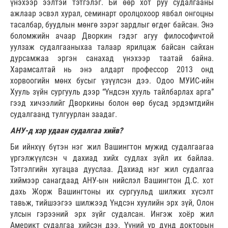
үнэхээр ээлтэй тэтгэлэг. Би өөр хот руу судалгааны
ажлаар эсвэл хурал, семинарт оролцохоор явбал онгоцны
тасалбар, буудлын мөнгө зэрэг зардлыг өгдөг байсан. Энэ
боломжийн ачаар Дворкин гэдэг агуу философичтой
уулзаж судалгааныхаа талаар ярилцаж байсан сайхан
дурсамжаа эргэн санахад үнэхээр таатай байна.
Харамсалтай нь энэ алдарт профессор 2013 онд
хорвоогийн мөнх бусыг үзүүлсэн дээ. Одоо МУИС-ийн
Хууль зүйн сургууль дээр “Үндсэн хууль тайлбарлах арга”
гээд хичээлийг Дворкины болон өөр бусад эрдэмтдийн
судалгаанд тулгуурлан заадаг.
АНУ-д хэр удаан судалгаа хийв?
Би ийнхүү бүтэн нэг жил Вашингтон мужид судалгаагаа
үргэлжүүлсэн ч дахиад хийх судлах зүйл их байлаа.
Тэтгэлгийн хугацаа дууслаа. Дахиад нэг жил судалгаа
хиймээр санагдаад АНУ-ын нийслэл Вашингтон Д.С. хот
дахь Жорж Вашингтоны их сургуульд шилжих хүсэлт
тавьж, тийшээгээ шилжээд Үндсэн хуулийн эрх зүй, Олон
улсын гэрээний эрх зүйг судалсан. Ингэж хоёр жил
Америкт судалгаа хийсэн дээ. Үүний үр дүнд докторын