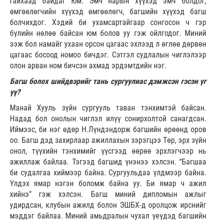
гайхаад байдаг юм. Эмч нарын хүүхэд эмч болдог,
өмгөөлөгчийн хүүхэд өмгөөлөгч, багшийн хүүхэд багш
болчихдог. Хэдий би ухамсартайгаар сонгосон ч гэр
бүлийн нөлөө байсан юм болов уу гэж ойлгодог. Миний
ээж бол намайг ухаан орсон цагаас эхлээд л өглөө дөрвөн
цагаас босоод номоо бичдэг. Сэтгэл судлалын чиглэлээр
олон арван ном бичсэн ахмад эрдэмтдийн нэг.
Багш болох шийдвэрийг тань сургуулиас дэмжсэн гэсэн үг
үү?
Манай Хууль зүйн сургууль таван тэнхимтэй байсан.
Надад бол онолын чиглэл илүү сонирхолтой санагдсан.
Иймээс, би нэг өдөр Н.Лүндэндорж багшийн өрөөнд оров
оо. Багш дэд захирлаар ажиллахын зэрэгцээ Төр, эрх зүйн
онол, түүхийн тэнхимийг үүсгээд өөрөө эрхлэгчээр нь
ажиллаж байлаа. Тэгээд багшид үнэнээ хэлсэн. “Багшаа
би судалгаа хиймээр байна. Сургуульдаа үлдмээр байна.
Үлдэх ямар нэгэн боломж байна уу. Би ямар ч ажил
хийнэ” гэж хэлсэн. Багш миний дипломын ажлыг
удирдсан, клубын ажилд болон ЭШБХ-д оролцож ирснийг
мэддэг байлаа. Миний амьдралын чухал үеүдэд багшийн