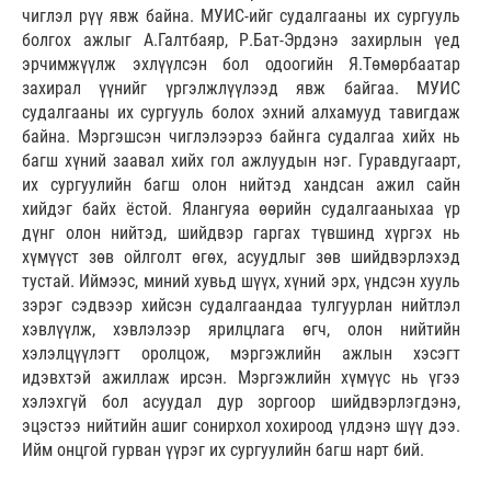
чиглэл рүү явж байна. МУИС-ийг судалгааны их сургууль
болгох ажлыг А.Галтбаяр, Р.Бат-Эрдэнэ захирлын үед
эрчимжүүлж эхлүүлсэн бол одоогийн Я.Төмөрбаатар
захирал үүнийг үргэлжлүүлээд явж байгаа. МУИС
судалгааны их сургууль болох эхний алхамууд тавигдаж
байна. Мэргэшсэн чиглэлээрээ байнга судалгаа хийх нь
багш хүний заавал хийх гол ажлуудын нэг. Гуравдугаарт,
их сургуулийн багш олон нийтэд хандсан ажил сайн
хийдэг байх ёстой. Ялангуяа өөрийн судалгааныхаа үр
дүнг олон нийтэд, шийдвэр гаргах түвшинд хүргэх нь
хүмүүст зөв ойлголт өгөх, асуудлыг зөв шийдвэрлэхэд
тустай. Иймээс, миний хувьд шүүх, хүний эрх, үндсэн хууль
зэрэг сэдвээр хийсэн судалгаандаа тулгуурлан нийтлэл
хэвлүүлж, хэвлэлээр ярилцлага өгч, олон нийтийн
хэлэлцүүлэгт оролцож, мэргэжлийн ажлын хэсэгт
идэвхтэй ажиллаж ирсэн. Мэргэжлийн хүмүүс нь үгээ
хэлэхгүй бол асуудал дур зоргоор шийдвэрлэгдэнэ,
эцэстээ нийтийн ашиг сонирхол хохироод үлдэнэ шүү дээ.
Ийм онцгой гурван үүрэг их сургуулийн багш нарт бий.