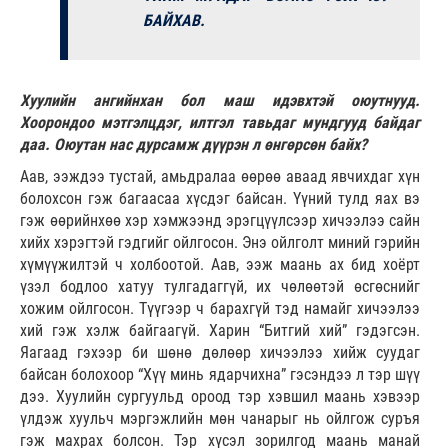
БАЙХАВ.
Хуулийн ангийнхан бол маш идэвхтэй оюутнууд.
Хоорондоо мэтгэлцдэг, илтгэл тавьдаг мундгууд байдаг
даа. Оюутан нас дурсамж дүүрэн л өнгөрсөн байх?
Аав, ээждээ тустай, амьдралаа өөрөө аваад явчихдаг хүн
болохсон гэж багаасаа хүсдэг байсан. Үүний тулд яах вэ
гэж өөрийнхөө хэр хэмжээнд эрэгцүүлсээр хичээлээ сайн
хийх хэрэгтэй гэдгийг ойлгосон. Энэ ойлголт миний гэрийн
хүмүүжилтэй ч холбоотой. Аав, ээж маань ах бид хоёрт
үзэл бодлоо хатуу тулгадаггүй, их чөлөөтэй өсгөснийг
хожим ойлгосон. Түүгээр ч барахгүй тэд намайг хичээлээ
хий гэж хэлж байгаагүй. Харин “Битгий хий” гэдэгсэн.
Яагаад гэхээр би шөнө дөлөөр хичээлээ хийж суудаг
байсан болохоор “Хүү минь ядарчихна” гэсэндээ л тэр шүү
дээ. Хуулийн сургуульд ороод тэр хэвшил маань хэвээр
үлдэж хуульч мэргэжлийн мөн чанарыг нь ойлгож суръя
гэж махрах болсон. Тэр хүсэл зорилгод маань манай