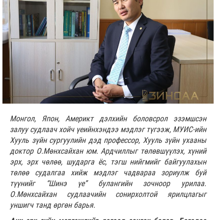
Монгол, Япон, Америкт дэлхийн боловсрол эзэмшсэн
залуу судлаач хойч үеийнхэндээ мэдлэг түгээж, МУИС-ийн
Хууль зүйн сургуулийн дэд профессор, Хууль зүйн ухааны
доктор О.Мөнхсайхан юм. Ардчиллыг төлөвшүүлэх, хүний
эрх, эрх чөлөө, шударга ёс, тэгш нийгмийг байгуулахын
төлөө судалгаа хийж мэдлэг чадвараа зориулж буй
түүнийг “Шинэ үе” булангийн зочноор урилаа.
О.Мөнхсайхан судлаачийн сонирхолтой ярилцлагыг
уншигч танд өргөн барья.