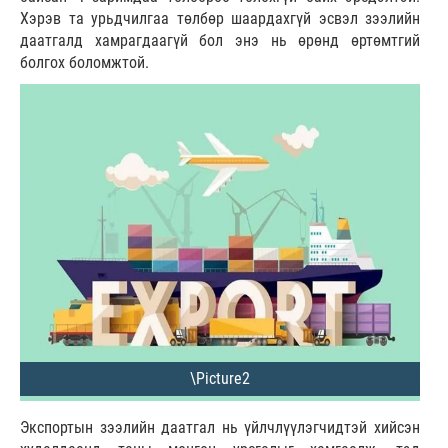
Хэрэв та урьдчилгаа төлбөр шаардахгүй эсвэл зээлийн
даатгалд хамрагдаагүй бол энэ нь өрөнд өртөмтгий
болгох боломжтой.
Экспортын зээлийн даатгал нь үйлчлүүлэгчидтэй хийсэн