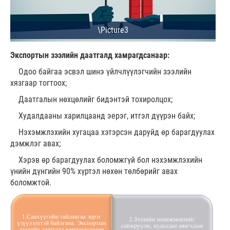
Экспортын зээлийн даатгалд хамрагдсанаар:
Одоо байгаа эсвэл шинэ үйлчлүүлэгчийн зээлийн
хязгаар тогтоох;
Даатгалын нөхцөлийг бидэнтэй тохиролцох;
Худалдааны харилцаанд эерэг, итгэл дүүрэн байх;
Нэхэмжлэхийн хугацаа хэтэрсэн даруйд өр барагдуулах
дэмжлэг авах;
Хэрэв өр барагдуулах боломжгүй бол нэхэмжлэхийн
үнийн дүнгийн 90% хүртэл нөхөн төлбөрийг авах
боломжтой.