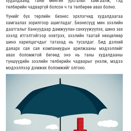
худалдаанд таны мөнгөн урсгалыг хамгаалж, тэд
төлбөрийн чадваргүй болсон ч та төлбөрөө авах болно.
Үүнийг бүх төрлийн бизнес эрхлэгчид худалдаагаа
хамгаалах зорилгоор ашигладаг. Бизнесүүд мөн зээлийн
даатгалыг банкуудаар дамжуулан санхүүжүүлэх, шинэ зах
зээлд итгэлтэйгээр нэвтрэх, зээлийн таатай нөхцөлөөр
шинэ харилцагчдыг татахад нь тусалдаг. Бид дэлхий
даяарх сая сая компаниудын арилжааны мэдээллийг
авах боломжтой бөгөөд энэ нь таны худалдааны
түншүүдийн зээлийн төлбөрийн чадварыг үнэлж, мэдээ
мэдээллээр дэмжих боломжийг олгоно.