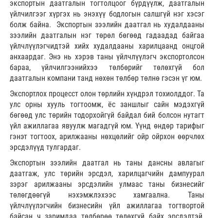
экспортын даатгалын тогтолцоог бүрдүүлж, даатгалын
үйлчилгээг хүргэх нь энэхүү бодлогын салшгүй нэг хэсэг
болж байна. Экспортын зээлийн даатгал нь худалдааны
зээлийн даатгалын нэг төрөл бөгөөд гадаадад байгаа
үйлчлүүлэгчидтэй хийх худалдааны харилцаанд онцгой
анхаардаг. Энэ нь хэрэв таны үйлчлүүлэгч экспортолсон
бараа, үйлчилгээнийхээ төлбөрийг төлөхгүй бол
даатгалын компани танд нөхөн төлбөр төлнө гэсэн үг юм.
Экспортлох процесст олон төрлийн хүндрэл тохиолддог. Та
улс орны хууль тогтоомж, ёс заншлыг сайн мэдэхгүй
бөгөөд улс төрийн тодорхойгүй байдал бий болсон нутагт
үйл ажиллагаа явуулж магадгүй юм. Үүнд өндөр тарифыг
гэнэт тогтоох, арилжааны нөхцөлийг ойр ойрхон өөрчлөх
эрсдэлүүд тулгардаг.
Экспортын зээлийн даатгал нь таны дансны авлагыг
даатгаж, улс төрийн эрсдэл, харилцагчийн дампуурал
зэрэг арилжааны эрсдэлийн улмаас таны бизнесийг
төлөгдөөгүй нэхэмжлэхээс хамгаална. Таны
үйлчлүүлэгчийн бизнесийн үйл ажиллагаа тогтвортой
байсан ч заримдаа төлбөрөө төлөхгүй байх эрсдэлтэй.