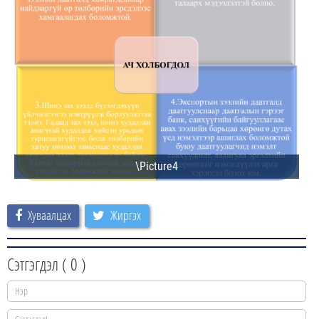
Хуваалцах
Жиргэх
Сэтгэгдэл (
0
)