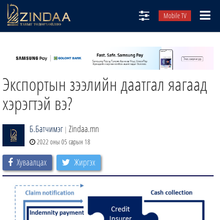
Mobile TV
НИЙТЛЭЛЧИД
ТВ8
Экспортын зээлийн даатгал яагаад
ӨГЛӨӨНИЙ СОНИН
АУДИО ЗОХИОЛ
хэрэгтэй вэ?
ЗИНДАА СЭТГҮҮЛ
Б.Батчимэг
Zindaa.mn
|
2022 оны 05 сарын 18
Хуваалцах
Жиргэх