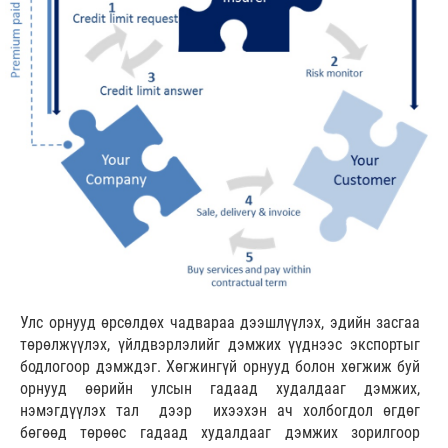
Улс орнууд өрсөлдөх чадвараа дээшлүүлэх, эдийн засгаа
төрөлжүүлэх, үйлдвэрлэлийг дэмжих үүднээс экспортыг
бодлогоор дэмждэг. Хөгжингүй орнууд болон хөгжиж буй
орнууд өөрийн улсын гадаад худалдааг дэмжих,
нэмэгдүүлэх тал дээр ихээхэн ач холбогдол өгдөг
бөгөөд төрөөс гадаад худалдааг дэмжих зорилгоор