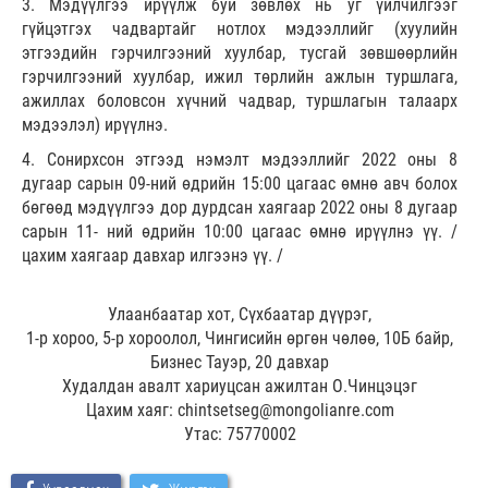
3. Мэдүүлгээ ирүүлж буй зөвлөх нь уг үйлчилгээг
гүйцэтгэх чадвартайг нотлох мэдээллийг (хуулийн
этгээдийн гэрчилгээний хуулбар, тусгай зөвшөөрлийн
гэрчилгээний хуулбар, ижил төрлийн ажлын туршлага,
ажиллах боловсон хүчний чадвар, туршлагын талаарх
мэдээлэл) ирүүлнэ.
4. Сонирхсон этгээд нэмэлт мэдээллийг 2022 оны 8
дугаар сарын 09-ний өдрийн 15:00 цагаас өмнө авч болох
бөгөөд мэдүүлгээ дор дурдсан хаягаар 2022 оны 8 дугаар
сарын 11- ний өдрийн 10:00 цагаас өмнө ирүүлнэ үү. /
цахим хаягаар давхар илгээнэ үү. /
Улаанбаатар хот, Сүхбаатар дүүрэг,
1-р хороо, 5-р хороолол, Чингисийн өргөн чөлөө, 10Б байр,
Бизнес Тауэр, 20 давхар
Худалдан авалт хариуцсан ажилтан О.Чинцэцэг
Цахим хаяг: chintsetseg@mongolianre.com
Утас: 75770002