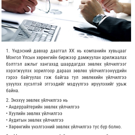
1. Үндэсний давхар даатгал ХК нь компанийн хувьцааг
Монгол Улсын хөрөнгийн биржээр дамжуулан арилжаалах
бэлтгэл ажлыг хангахад шаардагдах зөвлөх үйлчилгээг
хэрэгжүүлэх зорилгоор дараах зөвлөх үйлчилгээнүүдийн
гэрээ байгуулах гэж байгаа тул зөвлөхийн үйлчилгээ
үзүүлэх хүсэлтэй этгээдийг мэдүүлгээ ирүүлэхийг урьж
байна.
2. Энэхүү зөвлөх үйлчилгээ нь
• Андеррайтерийн зөвлөх үйлчилгээ
• Хуулийн зөвлөх үйлчилгээ
• Аудитын зөвлөх үйлчилгээ
• Хөрөнгийн үнэлгээний зөвлөх үйлчилгээ тус бүр болно.