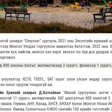
лгой цохидог "Оюунлаг" сургууль 2021 оны Элсэлтийн ерөнхий ш
тээр Монгол Улсдаа тэргүүлсэн амжилтаа бататгаж, 2022 оны 
 англи хэл, нийгэм, монгол хэл зэрэг хичээл тус бүр дэх дундаж
 хүргэжээ.
д 800 онооны босгыг математикаар 2 сурагч, физикээр 1 сурагч,
.
зүүлэлтэд IELTS, TOEFL, SAT зэрэг олон улсын өндөр зэрэг
эн оноог оруулж тооцоогүй аж.
ийн Ерөнхий захирал Д.Батсайхан
"Манай сургуулиас англи 
оноотой 11 сурагч, математикийн SAT шалгалтын 800 оноотой 5 
 маань Герман, АНУ, Канад, БНСУ, БНХАУ болон Монгол Улсын Их
боллоо. Өмнөд Солонгосын ILWOO сангийн 100 хувийн тэтгэлгийг 