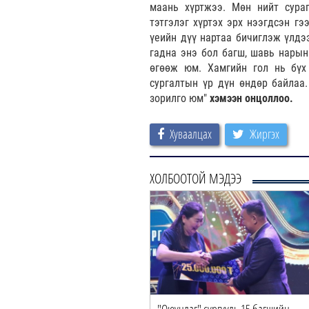
маань хүртжээ. Мөн нийт сураг
тэтгэлэг хүртэх эрх нээгдсэн г
үеийн дүү нартаа бичиглэж үлдээ
гадна энэ бол багш, шавь нарын
өгөөж юм. Хамгийн гол нь бүх 
сургалтын үр дүн өндөр байлаа.
зорилго юм"
хэмээн онцоллоо.
Хуваалцах
Жиргэх
ХОЛБООТОЙ МЭДЭЭ
"Оюунлаг" сургууль 15 багшийн