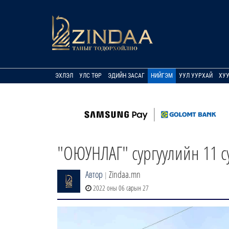
ЭХЛЭЛ
УЛС ТӨР
ЭДИЙН ЗАСАГ
НИЙГЭМ
УУЛ УУРХАЙ
ХУ
"ОЮУНЛАГ" сургуулийн 11 су
Автор
Zindaa.mn
|
2022 оны 06 сарын 27