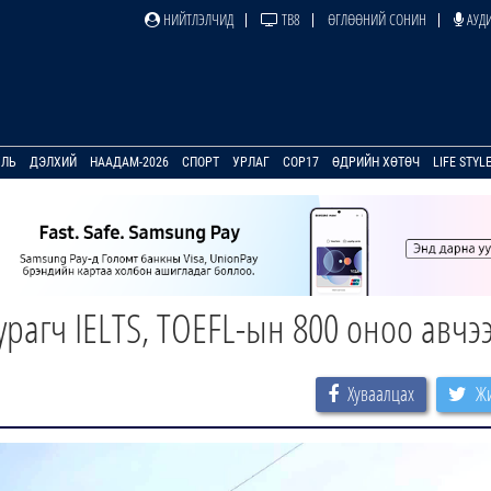
НИЙТЛЭЛЧИД
ТВ8
ӨГЛӨӨНИЙ СОНИН
АУДИ
УЛЬ
ДЭЛХИЙ
НААДАМ-2026
СПОРТ
УРЛАГ
COP17
ӨДРИЙН ХӨТӨЧ
LIFE STYL
рагч IELTS, TOEFL-ын 800 оноо авчэ
Хуваалцах
Жи