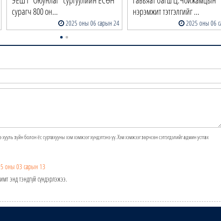
сурагч 800 он…
нэрэмжит тэтгэлгийг …
2025 оны 06 сарын 24
2025 оны 06 с
э хууль зүйн болон ёс суртахууны хэм хэмжээг хүндэтгэнэ үү. Хэм хэмжээг зөрчсөн сэтгэгдэлийг админ устгах
5 оны 03 сарын 13
имт энд тэндгүй сүндэрлэжээ.