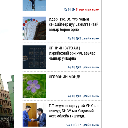
0 |
54 минутын өмнө
Идэр, Тэс, Эг, Үүр голын
хөндийгөөр дуу цахилгаантай
аадар бороо орно
0 |
2 цагийн өмнө
ӨРНИЙН ЗУРХАЙ |
Ихрийнхний эрч хүч, авьяас
чадвар ундарна
0 |
3 цагийн өмнө
ӨГЛӨӨНИЙ МЭНД!
0 |
3 цагийн өмнө
Г.Тэмүүлэн тэргүүтэй УИХ-ын
гишүүд БНСУ-ын Үндэсний
Ассамблейн гишүүди…
1 |
17 цагийн өмнө