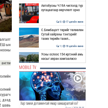
Автобусны Ч:19А чиглэлд түр
хугацаагаар өөрчлөлт орно
0 |
17 цагийн өмнө
С.Бямбацогт төрийг төлөөлөн
Сутай хайрхны тэнгэрийг
тахих төрийн тахил…
алгалт
ЭЕШ-ын
1 |
18 цагийн өмнө
 онооны
Усны ослоос 154 иргэний амь
насыг авран хамгаалжээ
 англи
MOBILE TV
0 |
18 цагийн өмнө
лэлийн
А.Оргилмаа Жюү Жицүгийн
дэлхийн аваргаас дөрвөн
медаль хүртлээ
хэлний
сурагч
0 |
18 цагийн өмнө
, дээд
Хар тамхи допаминтай ямар хамааралтай вэ?
“Хотын дарга сонсож байна”
2 шавь
150150 тусгай дугаарыг
Бусад
| 2026-08-05