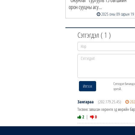
орон сууцны асу…
2025 оны 09 сарын 19
Сэтгэгдэл (
1
)
Сэтгэгдэл бичихдэ
Илгээх
эрхтэй.
Зангараа
(202.179.25.45)
202
Төсвөөс завшсан хөрөнгө эд мөрийн бар
2
|
0