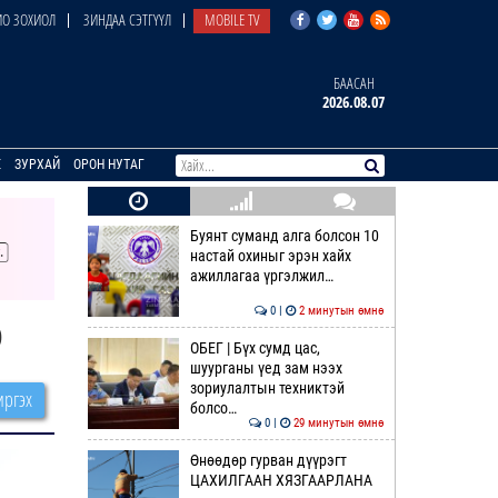
О ЗОХИОЛ
ЗИНДАА СЭТГҮҮЛ
MOBILE TV
БААСАН
2026.08.07
E
ЗУРХАЙ
ОРОН НУТАГ
Буянт суманд алга болсон 10
настай охиныг эрэн хайх
ажиллагаа үргэлжил…
0 |
2 минутын өмнө
э
ОБЕГ | Бүх сумд цас,
шуурганы үед зам нээх
зориулалтын техниктэй
ргэх
болсо…
0 |
29 минутын өмнө
Өнөөдөр гурван дүүрэгт
ЦАХИЛГААН ХЯЗГААРЛАНА