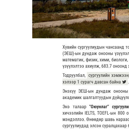
Хувийн сургуулиудын чансаанд то
(ЭЕШ)-ын дундаж онооны үзүүлэл
математик, физик, хими, биологи,
үзүүлэлтээ ахиулж, 683.7 оноонд
Тодруулбал,
сургуулийн хэмжээн
хэлээр 1 сурагч давсан байна
Энэхүү ЭЕШ-ын дундаж онооны ү
академик шалгалтуудын дүйцүүлс
Энэ талаар
"Оюунлаг" сургуул
хичээлийн IELTS, TOEFL-ын 800 
мэндэллээ. Өнөөдөр шавь нараас
сургуулиудад элсэн суралцахаар 