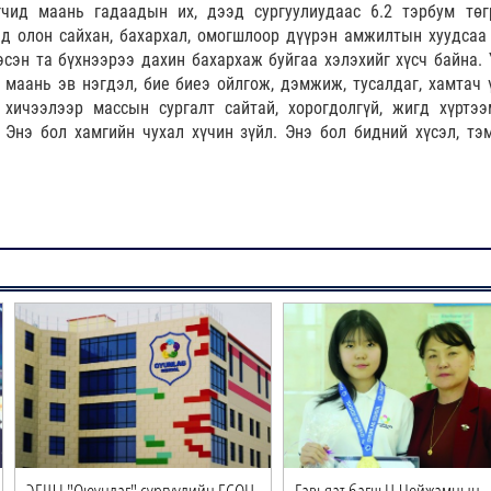
чид маань гадаадын их, дээд сургуулиудаас 6.2 тэрбум төг
ээд олон сайхан, бахархал, омогшлоор дүүрэн амжилтын хуудсаа
сэн та бүхнээрээ дахин бахархаж буйгаа хэлэхийг хүсч байна. 
 маань эв нэгдэл, бие биеэ ойлгож, дэмжиж, тусалдаг, хамтач 
хичээлээр массын сургалт сайтай, хорогдолгүй, жигд хүртээ
 Энэ бол хамгийн чухал хүчин зүйл. Энэ бол бидний хүсэл, тэм
ЭЕШ I "Оюунлаг" сургуулийн ЕСӨН
Гавьяат багш Ц.Чойжамцын