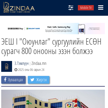
Mobile TV
НИЙТЛЭЛЧИД
ТВ8
ЭЕШ I "Оюунлаг" сургуулийн ЕСӨН
ӨГЛӨӨНИЙ СОНИН
АУДИО ЗОХИОЛ
сурагч 800 онооны эзэн болжээ
ЗИНДАА СЭТГҮҮЛ
З.Тэмлүүн
Zindaa.mn
|
2025 оны 06 сарын 24
Хуваалцах
Жиргэх