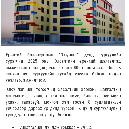
Ерөнхий боловсролын "Оюунлаг" дунд сургуулийн
сурагчид 2025 оны Элсэлтийн ерөнхий шалгалтад
амжилттай оролцож, есөн сурагч 800 оноо авчээ. Энэ нь
зөвхөн нэг сургуулийн тухайд үзүүлж байгаа өндөр
үнэлгээ, амжилт юм.
"Оюунлаг"-ийн төгсөгчид Элсэлтийн ерөнхий шалгалтын
математик, физик, англи хэл, хими, биологи, нийгмийн
ухаан, газарзүй, монгол хэл гэсэн 8 судлагдахуун
хичээлээр дараах үр дүнд хүрсэн нь дунд сургуулиудын
хувьд үлгэр жишээ үр дүн болжээ.
Гүйцэтгэлийн дундаж хэмжээ – 79.2%