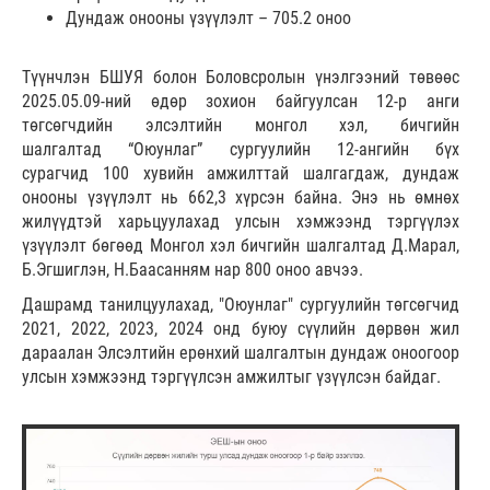
Дундаж онооны үзүүлэлт – 705.2 оноо
Түүнчлэн БШУЯ болон Боловсролын үнэлгээний төвөөс
2025.05.09-ний өдөр зохион байгуулсан 12-р анги
төгсөгчдийн элсэлтийн монгол хэл, бичгийн
шалгалтад “Оюунлаг” сургуулийн 12-ангийн бүх
сурагчид 100 хувийн амжилттай шалгагдаж, дундаж
онооны үзүүлэлт нь 662,3 хүрсэн байна. Энэ нь өмнөх
жилүүдтэй харьцуулахад улсын хэмжээнд тэргүүлэх
үзүүлэлт бөгөөд Монгол хэл бичгийн шалгалтад Д.Марал,
Б.Эгшиглэн, Н.Баасанням нар 800 оноо авчээ.
Дашрамд танилцуулахад, "Оюунлаг" сургуулийн төгсөгчид
2021, 2022, 2023, 2024 онд буюу сүүлийн дөрвөн жил
дараалан Элсэлтийн ерөнхий шалгалтын дундаж оноогоор
улсын хэмжээнд тэргүүлсэн амжилтыг үзүүлсэн байдаг.