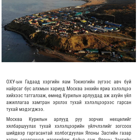
ОХУ-ын Гадаад хэргийн яам Токиогийн зүгээс авч буй
найрсаг бус алхмын хариуд Москва энхийн яриа хэлэлцээ
хийхээс татгалзаж, өмнөд Курилын арлуудад аж ахуйн үйл
ажиллагаа хамтран эрхлэх тухай хэлэлцээрээс гарсан
тухай мэдэгджээ.
Москва Курилын арлууд руу зорчих нөхцөлийг
хялбаршуулах тухай хэлэлцээрийн үйлчлэлийг зогсоох
шийдвэр гаргасантай холбогдуулан Японы Засгийн газар
хатуу эсэргүүцэл илэрхийлж байна гэж Японы Засгийн