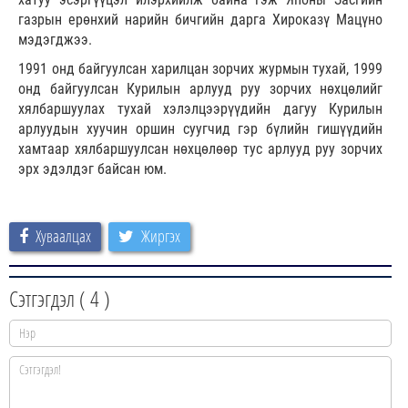
газрын ерөнхий нарийн бичгийн дарга Хироказү Мацүно
мэдэгджээ.
1991 онд байгуулсан харилцан зорчих журмын тухай, 1999
онд байгуулсан Курилын арлууд руу зорчих нөхцөлийг
хялбаршуулах тухай хэлэлцээрүүдийн дагуу Курилын
арлуудын хуучин оршин суугчид гэр бүлийн гишүүдийн
хамтаар хялбаршуулсан нөхцөлөөр тус арлууд руу зорчих
эрх эдэлдэг байсан юм.
Хуваалцах
Жиргэх
Сэтгэгдэл (
4
)