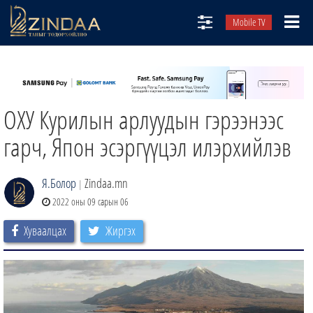
Mobile TV
НИЙТЛЭЛЧИД
ТВ8
ОХУ Курилын арлуудын гэрээнээс
ӨГЛӨӨНИЙ СОНИН
АУДИО ЗОХИОЛ
гарч, Япон эсэргүүцэл илэрхийлэв
ЗИНДАА СЭТГҮҮЛ
Я.Болор
Zindaa.mn
|
2022 оны 09 сарын 06
Хуваалцах
Жиргэх