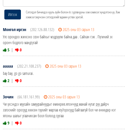
Сэтгэгдэл бичихдээ хууль зүйн болон ёс суртахууны хэм хэмжээг хүндэтгэнэ үү. Хэм
Илгээх
хэмжээг зөрчсөн сэтгэгдэлийг админ устгах эрхтэй.
Монгол иргэн
(202.126.88.132)
2025 оны 03 сарын 13
Улс орондоо жинхэнэ эзэн байхыг мэдрүүлж байна даа . Сайхан гэж . Пүтиний эх
оронч бодлого мандтугай
5
|
0
aaaaa
(202.21.108.237)
2025 оны 03 сарын 13
bay bay, go go samurai.
2
|
0
Зочин
(66.181.161.99)
2025 оны 03 сарын 13
Чи үхсэндээ муусайн самуурайнуудыг өмөөрөв.япончууд манай нутаг руу дайрч
эзлэснийг оросууд хөөсөн түүхийг мартаа юу?оросууд байгаагүй бол чи өнөөдөр нэг
японы шалыг угаачихсан боол болоод суугаа
9
|
0