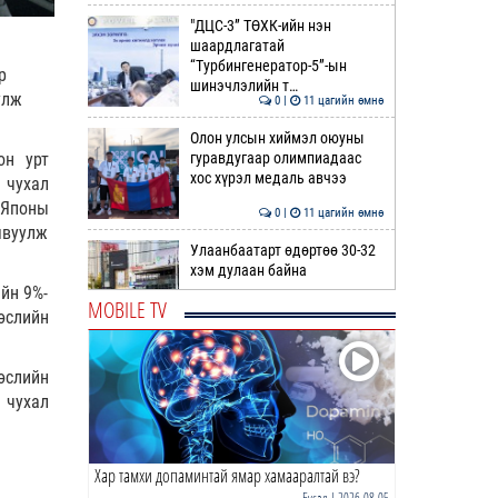
"ДЦС-3” ТӨХК-ийн нэн
шаардлагатай
“Турбингенератор-5”-ын
р
шинэчлэлийн т…
улж
0 |
11 цагийн өмнө
Олон улсын хиймэл оюуны
гуравдугаар олимпиадаас
он урт
хос хүрэл медаль авчээ
 чухал
 Японы
0 |
11 цагийн өмнө
явуулж
Улаанбаатарт өдөртөө 30-32
хэм дулаан байна
йн 9%-
MOBILE TV
өслийн
0 |
12 цагийн өмнө
ДОРНЫН ЗУРХАЙ | Морь,
өслийн
нохой жилтнээ аливаа үйлийг
 чухал
хийхэд эерэг сайн
0 |
12 цагийн өмнө
Хар тамхи допаминтай ямар хамааралтай вэ?
ӨГЛӨӨНИЙ МЭНД!
Бусад
| 2026-08-05