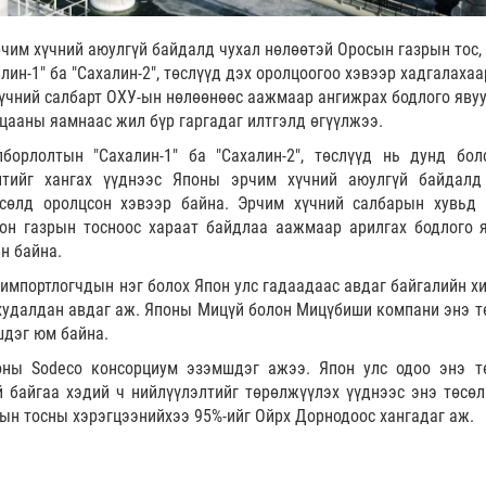
рчим хүчний аюулгүй байдалд чухал нөлөөтэй Оросын газрын тос,
ин-1" ба "Сахалин-2", төслүүд дэх оролцоогоо хэвээр хадгалахаа
хүчний салбарт ОХУ-ын нөлөөнөөс аажмаар ангижрах бодлого яву
цааны яамнаас жил бүр гаргадаг илтгэлд өгүүлжээ.
лборлолтын "Сахалин-1" ба "Сахалин-2", төслүүд нь дунд бол
элтийг хангах үүднээс Японы эрчим хүчний аюулгүй байдалд
өсөлд оролцсон хэвээр байна. Эрчим хүчний салбарын хувьд
лон газрын тосноос хараат байдлаа аажмаар арилгах бодлого 
н байна.
импортлогчдын нэг болох Япон улс гадаадаас авдаг байгалийн хи
 худалдан авдаг аж. Японы Мицүй болон Мицүбиши компани энэ т
шдэг юм байна.
поны Sodeco консорциум эзэмшдэг ажээ. Япон улс одоо энэ т
й байгаа хэдий ч нийлүүлэлтийг төрөлжүүлэх үүднээс энэ төсөл
рын тосны хэрэгцээнийхээ 95%-ийг Ойрх Дорнодоос хангадаг аж.