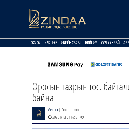
ЭХЛЭЛ
УЛС ТӨР
ЭДИЙН ЗАСАГ
НИЙГЭМ
УУЛ УУРХАЙ
ХУ
Оросын газрын тос, байгали
байна
Автор
Zindaa.mn
|
2025 оны 04 сарын 09