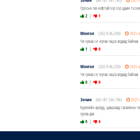
Зочин
(66.181.161.145)
2025 
Оросын газ нефтгүйгээр хэр удаан тэсэх
2
|
1
Монгол
(202.9.46.250)
2025 о
Чи хужаа сэг юугаа чацга алдаад байнаа
1
|
0
Монгол
(202.9.46.250)
2025 о
Чи хужаа сэг юугаа чацга алдаад байнаа
0
|
0
Зочин
(66.181.166.196)
2025 
Курилийн арлууд, цаашлаад Сахалиныг яп
суугаа даа
0
|
4