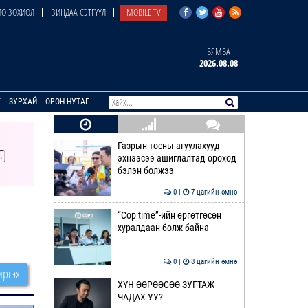
О ЗОХИОЛ
ЗИНДАА СЭТГҮҮЛ
MOBILE TV
БЯМБА
2026.08.08
E
ЗУРХАЙ
ОРОН НУТАГ
Газрын тосны агуулахууд
эхнээсээ ашиглалтад ороход
бэлэн болжээ
0 |
7 цагийн өмнө
“Cop time”-ийн өргөтгөсөн
хуралдаан болж байна
0 |
8 цагийн өмнө
ргэх
ХҮН ӨӨРӨӨСӨӨ ЗУГТАЖ
ЧАДАХ УУ?