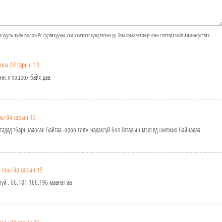
э хууль зүйн болон ёс суртахууны хэм хэмжээг хүндэтгэнэ үү. Хэм хэмжээг зөрчсөн сэтгэгдэлийг админ устгах
оны 04 сарын 13
өөс л хоцрох байх даа.
ны 04 сарын 13
тадад тбарьцааосан байгаа..өрөө төлж чадахгүй бол Хятадын мэдэлд шилжих байнадаа
 оны 04 сарын 15
хгүй . 66.181.166.196 маанаг аа