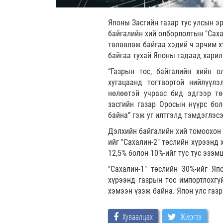
Японы Засгийн газар тус улсын э
байгалийн хий олборлолтын "Сахал
төлөвлөж байгаа хэдий ч эрчим 
байгаа тухай Японы гадаад харил
“Газрын тос, байгалийн хийн о
хугацаанд тогтвортой нийлүүл
нөлөөтэй учраас бид эдгээр т
засгийн газар Оросын нүүрс бо
байна” гэж уг илтгэлд тэмдэглэсэ
Дэлхийн байгалийн хий томоохон 
ийг "Сахалин-2" төслийн хүрээнд
12,5% болон 10%-ийг тус тус эзэм
"Сахалин-1" төслийн 30%-ийг Я
хүрээнд газрын тос импортлохгү
хэмээн үзэж байна. Япон улс газ
Хуваалцах
Жиргэх