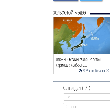
ХОЛБООТОЙ МЭДЭЭ
Японы Засгийн газар Оростой
харилцаа холбоого…
2025 оны 10 сарын 29
Сэтгэгдэл (
7
)