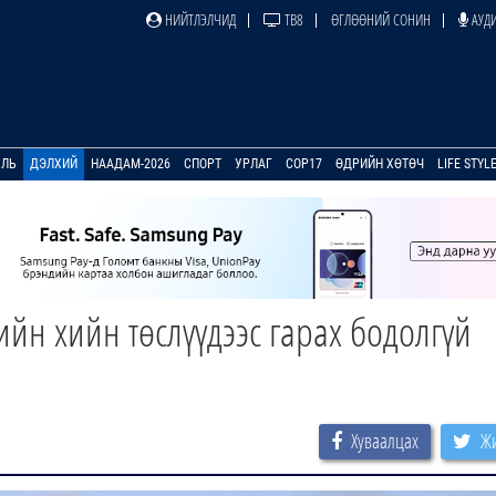
НИЙТЛЭЛЧИД
ТВ8
ӨГЛӨӨНИЙ СОНИН
АУДИ
УЛЬ
ДЭЛХИЙ
НААДАМ-2026
СПОРТ
УРЛАГ
COP17
ӨДРИЙН ХӨТӨЧ
LIFE STYL
йн хийн төслүүдээс гарах бодолгүй
Хуваалцах
Жи