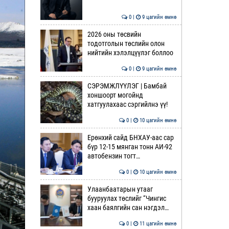
0 |
9 цагийн өмнө
2026 оны төсвийн
тодотголын төслийн олон
нийтийн хэлэлцүүлэг боллоо
0 |
9 цагийн өмнө
СЭРЭМЖЛҮҮЛЭГ | Бамбай
хоншоорт могойнд
хатгуулахаас сэргийлнэ үү!
0 |
10 цагийн өмнө
Ерөнхий сайд БНХАУ-аас сар
бүр 12-15 мянган тонн АИ-92
автобензин тогт…
0 |
10 цагийн өмнө
Улаанбаатарын утааг
бууруулах төслийг “Чингис
хаан баялгийн сан нэгдэл…
0 |
11 цагийн өмнө