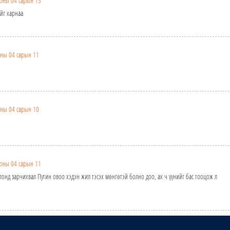
оны 04 сарын 13
ийг харнаа
ны 04 сарын 11
ны 04 сарын 10
оны 04 сарын 11
онд зарчихвал Путин овоо хэдэн жил тэсэх мөнгөтэй болно доо, ах ч үүнийг бас тооцож л