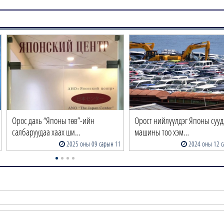
Орос дахь “Японы төв”-ийн
Орост нийлүүлдэг Японы суу
салбаруудаа хаах ши…
машины тоо хэм…
2025 оны 09 сарын 11
2024 оны 12 с