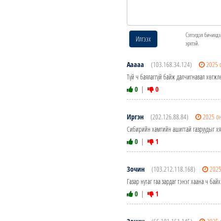
Сэтгэгдэл бичихдэ
Илгээх
эрхтэй.
Ааааа
(103.168.34.124)
2025 
Түй ч баялаггүй байж далчигнавал хөгжл
0
|
0
Иргэн
(202.126.88.84)
2025 о
Сибирийн хамгийн ашигтай газруудыг хя
0
|
1
Зочин
(103.212.118.168)
2025
Газар нутаг гаа зардаг тэнэг хаана ч бай
0
|
1