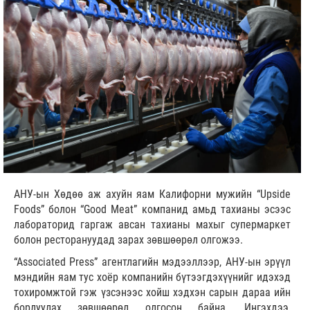
АНУ-ын Хөдөө аж ахуйн яам Калифорни мужийн “Upside
Foods” болон “Good Meat” компанид амьд тахианы эсээс
лабораторид гаргаж авсан тахианы махыг супермаркет
болон ресторануудад зарах зөвшөөрөл олгожээ.
“Associated Press” агентлагийн мэдээллээр, АНУ-ын эрүүл
мэндийн яам тус хоёр компанийн бүтээгдэхүүнийг идэхэд
тохиромжтой гэж үзсэнээс хойш хэдхэн сарын дараа ийн
борлуулах зөвшөөрөл олгосон байна. Ингэхдээ,