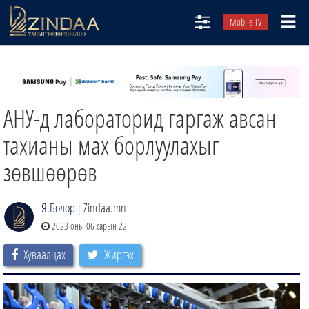
Mobile TV
НИЙТЛЭЛЧИД
ТВ8
АНУ-д лабораторид гаргаж авсан
ӨГЛӨӨНИЙ СОНИН
АУДИО ЗОХИОЛ
тахианы мах борлуулахыг
ЗИНДАА СЭТГҮҮЛ
зөвшөөрөв
Я.Болор
Zindaa.mn
|
2023 оны 06 сарын 22
Хуваалцах
Жиргэх