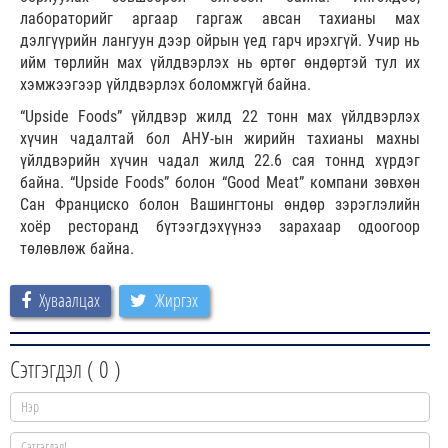
лабораторийг аргаар гаргаж авсан тахианы мах
дэлгүүрийн лангуун дээр ойрын үед гарч ирэхгүй. Учир нь
ийм төрлийн мах үйлдвэрлэх нь өртөг өндөртэй тул их
хэмжээгээр үйлдвэрлэх боломжгүй байна.
“Upside Foods” үйлдвэр жилд 22 тонн мах үйлдвэрлэх
хүчин чадалтай бол АНУ-ын жирийн тахианы махны
үйлдвэрийн хүчин чадал жилд 22.6 сая тоннд хүрдэг
байна. “Upside Foods” болон “Good Meat” компани зөвхөн
Сан Франциско болон Вашингтоны өндөр зэрэглэлийн
хоёр ресторанд бүтээгдэхүүнээ зарахаар одоогоор
төлөвлөж байна.
Хуваалцах
Жиргэх
Сэтгэгдэл (
0
)