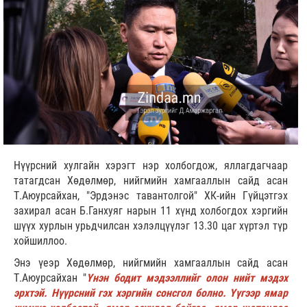
Нүүрсний хулгайн хэрэгт нэр холбогдож, яллагдагчаар
татагдсан Хөдөлмөр, нийгмийн хамгааллын сайд асан
Т.Аюурсайхан, "Эрдэнэс тавантолгой" ХК-ийн Гүйцэтгэх
захирал асан Б.Ганхуяг нарын 11 хүнд холбогдох хэргийн
шүүх хурлын урьдчилсан хэлэлцүүлэг 13.30 цаг хүртэл түр
хойшиллоо.
Энэ үеэр Хөдөлмөр, нийгмийн хамгааллын сайд асан
Т.Аюурсайхан "
Үнэн бодит мэдээллийг олон нийт мэдэх
эрхтэй. Нүүрсний гэх хэргийн сонсгол болно. Үүгээр ямар