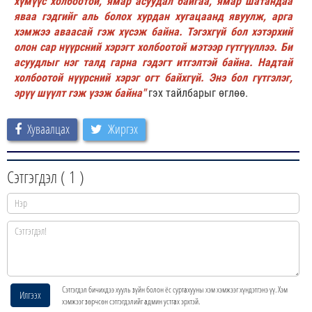
хүмүүс холбоотой, ямар асуудал байгаа, ямар шатандаа
яваа гэдгийг аль болох хурдан хугацаанд явуулж, арга
хэмжээ аваасай гэж хүсэж байна. Тэгэхгүй бол хэтэрхий
олон сар нүүрсний хэрэгт холбоотой мэтээр гүтгүүллээ. Би
асуудлыг нэг талд гарна гэдэгт итгэлтэй байна. Надтай
холбоотой нүүрсний хэрэг огт байхгүй. Энэ бол гүтгэлэг,
эрүү шүүлт гэж үзэж байна"
гэх тайлбарыг өглөө.
Хуваалцах
Жиргэх
Сэтгэгдэл (
1
)
Сэтгэгдэл бичихдээ хууль зүйн болон ёс суртахууны хэм хэмжээг хүндэтгэнэ үү. Хэм
Илгээх
хэмжээг зөрчсөн сэтгэгдэлийг админ устгах эрхтэй.