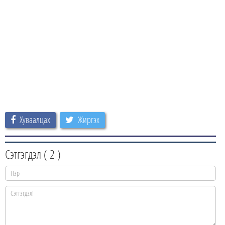
Хуваалцах
Жиргэх
Сэтгэгдэл (
2
)