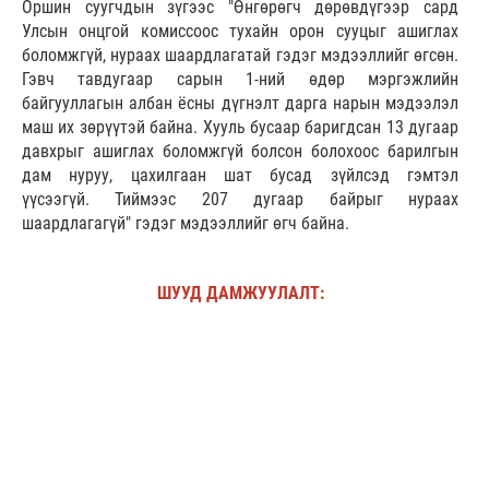
Оршин суугчдын зүгээс "Өнгөрөгч дөрөвдүгээр сард
Улсын онцгой комиссоос тухайн орон сууцыг ашиглах
боломжгүй, нураах шаардлагатай гэдэг мэдээллийг өгсөн.
Гэвч тавдугаар сарын 1-ний өдөр мэргэжлийн
байгууллагын албан ёсны дүгнэлт дарга нарын мэдээлэл
маш их зөрүүтэй байна. Хууль бусаар баригдсан 13 дугаар
давхрыг ашиглах боломжгүй болсон болохоос барилгын
дам нуруу, цахилгаан шат бусад зүйлсэд гэмтэл
үүсээгүй. Тиймээс 207 дугаар байрыг нураах
шаардлагагүй" гэдэг мэдээллийг өгч байна.
ШУУД ДАМЖУУЛАЛТ: