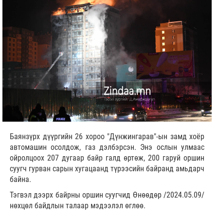
Баянзүрх дүүргийн 26 хороо "Дүнжингарав"-ын замд хоёр
автомашин осолдож, газ дэлбэрсэн. Энэ ослын улмаас
ойролцоох 207 дугаар байр галд өртөж, 200 гаруй оршин
суугч гурван сарын хугацаанд түрээсийн байранд амьдарч
байна.
Тэгвэл дээрх байрны оршин суугчид Өнөөдөр /2024.05.09/
нөхцөл байдлын талаар мэдээлэл өглөө.