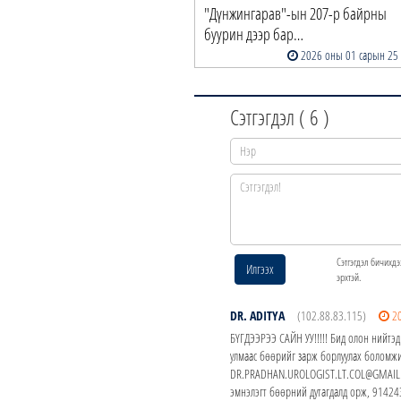
"Дүнжингарав"-ын 207-р байрны
буурин дээр бар…
2026 оны 01 сарын 25
Сэтгэгдэл (
6
)
Сэтгэгдэл бичихдэ
Илгээх
эрхтэй.
DR. ADITYA
(102.88.83.115)
2
БҮГДЭЭРЭЭ САЙН УУ!!!!! Бид олон нийтэд
улмаас бөөрийг зарж борлуулах боломжи
DR.PRADHAN.UROLOGIST.LT.COL@GMAIL.CO
эмнэлэгт бөөрний дутагдалд орж, 914