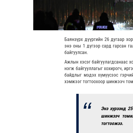
Баянзүрх дүүргийн 26 дугаар хо
энэ оны 1 дүгээр сард гарсан г
байгуулсан.
Ажлын хэсэг байгуулагдсанаас хо
нэгж байгууллагыг хохирогч, ирг
байдлыг мэдэх хүмүүсээс гэрчий
хэмжээг тогтоохоор шинжээч том
Энэ хүрээнд 25
шинжээч томил
тогтоожээ.