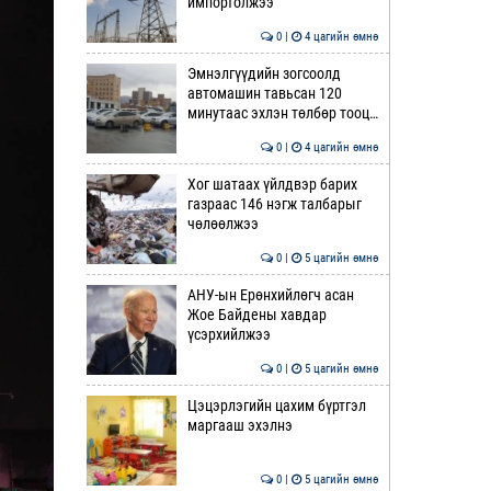
импортолжээ
0 |
4 цагийн өмнө
Эмнэлгүүдийн зогсоолд
автомашин тавьсан 120
минутаас эхлэн төлбөр тооц…
0 |
4 цагийн өмнө
Хог шатаах үйлдвэр барих
газраас 146 нэгж талбарыг
чөлөөлжээ
0 |
5 цагийн өмнө
АНУ-ын Ерөнхийлөгч асан
Жое Байдены хавдар
үсэрхийлжээ
0 |
5 цагийн өмнө
Цэцэрлэгийн цахим бүртгэл
маргааш эхэлнэ
0 |
5 цагийн өмнө