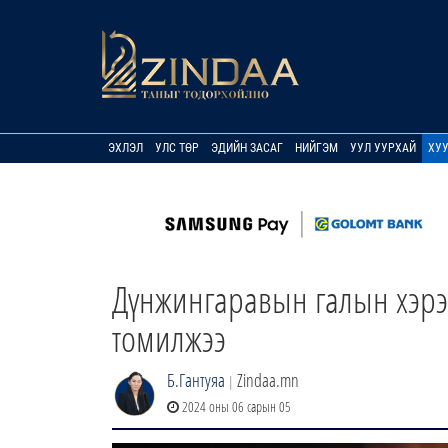
ЭХЛЭЛ
УЛС ТӨР
ЭДИЙН ЗАСАГ
НИЙГЭМ
УУЛ УУРХАЙ
ХУ
Дүнжингаравын галын хэрэ
томилжээ
Б.Гантуяа
Zindaa.mn
|
2024 оны 06 сарын 05