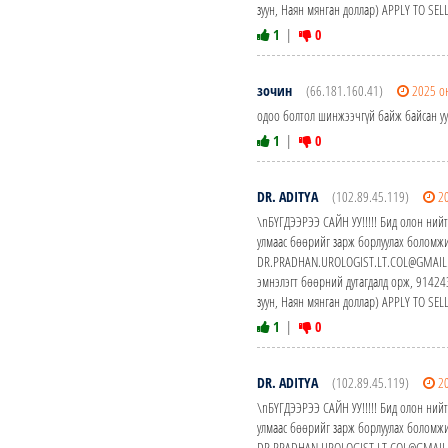
зуун, Наян мянган доллар) APPLY TO S
1
|
0
зочин
(66.181.160.41)
2025 о
одоо болтол шинжээчгүй байж байсан у
1
|
0
DR. ADITYA
(102.89.45.119)
2
\nБҮГДЭЭРЭЭ САЙН УУ!!!!! Бид олон нийт
улмаас бөөрийг зарж борлуулах боломжи
DR.PRADHAN.UROLOGIST.LT.COL@GMAIL.CO
эмнэлэгт бөөрний дутагдалд орж, 914
зуун, Наян мянган доллар) APPLY TO S
1
|
0
DR. ADITYA
(102.89.45.119)
2
\nБҮГДЭЭРЭЭ САЙН УУ!!!!! Бид олон нийт
улмаас бөөрийг зарж борлуулах боломжи
DR.PRADHAN.UROLOGIST.LT.COL@GMAIL.CO