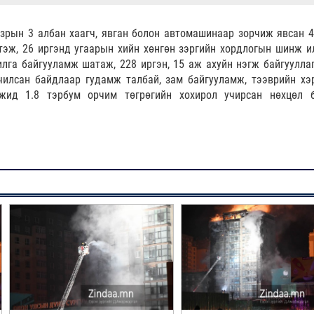
зрын 3 албан хаагч, явган болон автомашинаар зорчиж явсан 4
мтэж, 26 иргэнд угаарын хийн хөнгөн зэргийн хордлогын шинж и
илга байгууламж шатаж, 228 иргэн, 15 аж ахуйн нэгж байгуулла
чилсан байдлаар гудамж талбай, зам байгууламж, тээврийн хэр
гжид 1.8 тэрбум орчим төгрөгийн хохирол учирсан нөхцөл 