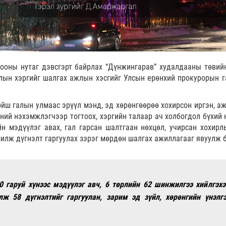
рооны нутаг дэвсгэрт байрлах “Дүнжингарав” худалдааны төвий
алын хэргийг шалгах ажлын хэсгийг Улсын ерөнхий прокурорын г
йш галын улмаас эрүүл мэнд, эд хөрөнгөөрөө хохирсон иргэн, аж
эний нэхэмжлэгчээр тогтоох, хэргийн талаар ач холбогдол бүхий 
н мэдүүлэг авах, гал гарсан шалтгаан нөхцөл, учирсан хохирл
илж дүгнэлт гаргуулах зэрэг мөрдөн шалгах ажиллагааг явуулж 
0 гаруй хүнээс мэдүүлэг авч, 6 төрлийн 62 шинжилгээ хийлгэхэ
ж 58 дүгнэлтийг гаргуулан, зарим эд зүйл, хөрөнгийн үнэлгэ