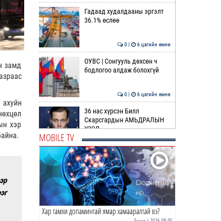
Гадаад худалдааны эргэлт
36.1% өслөө
0 |
6 цагийн өмнө
ОУВС | Сонгууль дөхсөн ч
н замд
бодлогоо алдаж болохгүй
азраас
0 |
6 цагийн өмнө
 ахуйн
36 нас хүрсэн Билл
нөхцөл
Скарсгардын АМЬДРАЛЫН
ын хэр
ҮЗЭЛ
MOBILE TV
байна.
0 |
7 цагийн өмнө
ӨРНИЙН ЗУРХАЙ |
Жинлүүрийнхний бүтээлч
байдал нэмэгдэнэ
эр
эг
0 |
9 цагийн өмнө
Хар тамхи допаминтай ямар хамааралтай вэ?
ӨГЛӨӨНИЙ МЭНД!
Бусад
| 2026-08-05