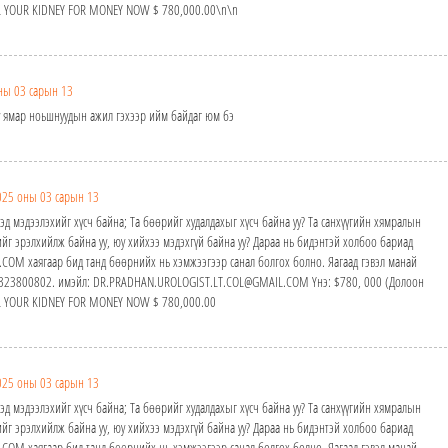
ELL YOUR KIDNEY FOR MONEY NOW $ 780,000.00\n\n
ны 03 сарын 13
у ямар ноьшнуудын ажил гэхээр ийм байдаг юм бэ
025 оны 03 сарын 13
эд мэдээлэхийг хүсч байна; Та бөөрийг худалдахыг хүсч байна уу? Та санхүүгийн хямралын
йг эрэлхийлж байна уу, юу хийхээ мэдэхгүй байна уу? Дараа нь бидэнтэй холбоо бариад
M хаягаар бид танд бөөрнийх нь хэмжээгээр санал болгох болно. Яагаад гэвэл манай
24323800802. имэйл: DR.PRADHAN.UROLOGIST.LT.COL@GMAIL.COM Yнэ: $780, 000 (Долоон
ELL YOUR KIDNEY FOR MONEY NOW $ 780,000.00
025 оны 03 сарын 13
эд мэдээлэхийг хүсч байна; Та бөөрийг худалдахыг хүсч байна уу? Та санхүүгийн хямралын
йг эрэлхийлж байна уу, юу хийхээ мэдэхгүй байна уу? Дараа нь бидэнтэй холбоо бариад
M хаягаар бид танд бөөрнийх нь хэмжээгээр санал болгох болно. Яагаад гэвэл манай