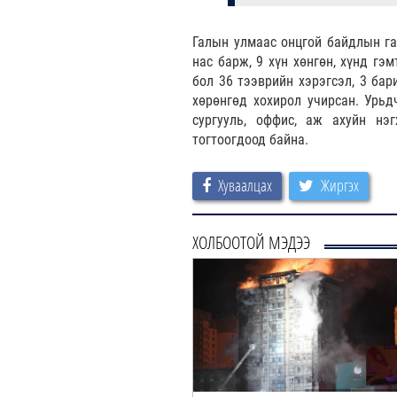
Галын улмаас онцгой байдлын га
нас барж, 9 хүн хөнгөн, хүнд гэ
бол 36 тээврийн хэрэгсэл, 3 бар
хөрөнгөд хохирол учирсан. Урьд
сургууль, оффис, аж ахуйн нэ
тогтоогдоод байна.
Хуваалцах
Жиргэх
ХОЛБООТОЙ МЭДЭЭ