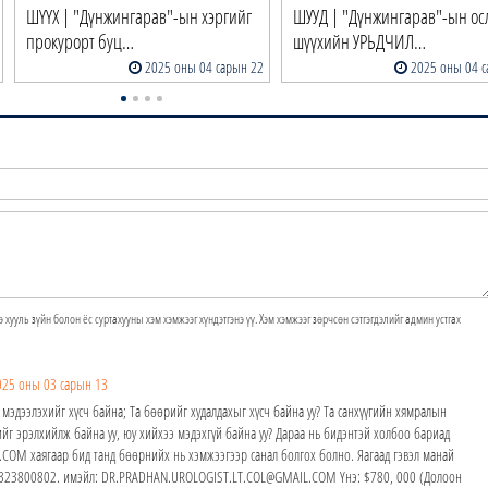
ШҮҮХ | "Дүнжингарав"-ын хэргийг
ШУУД | "Дүнжингарав"-ын о
прокурорт буц…
шүүхийн УРЬДЧИЛ…
2025 оны 04 сарын 22
2025 оны 04 с
э хууль зүйн болон ёс суртахууны хэм хэмжээг хүндэтгэнэ үү. Хэм хэмжээг зөрчсөн сэтгэгдэлийг админ устгах
025 оны 03 сарын 13
 мэдээлэхийг хүсч байна; Та бөөрийг худалдахыг хүсч байна уу? Та санхүүгийн хямралын
йг эрэлхийлж байна уу, юу хийхээ мэдэхгүй байна уу? Дараа нь бидэнтэй холбоо бариад
M хаягаар бид танд бөөрнийх нь хэмжээгээр санал болгох болно. Яагаад гэвэл манай
24323800802. имэйл: DR.PRADHAN.UROLOGIST.LT.COL@GMAIL.COM Yнэ: $780, 000 (Долоон