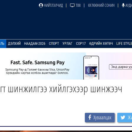
НИЙТЛЭЛЧИД
ТВ8
ӨГЛӨӨНИЙ СОНИН
АУДИ
УЛЬ
ДЭЛХИЙ
НААДАМ-2026
СПОРТ
УРЛАГ
COP17
ӨДРИЙН ХӨТӨЧ
LIFE STYL
гт шинжилгээ хийлгэхээр шинжээч
Хуваалцах
Жи