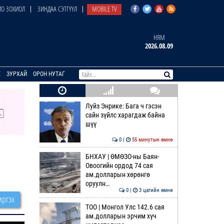
О ЗОХИОЛ
ЗИНДАА СЭТГҮҮЛ
MOBILE TV
НЯМ
2026.08.09
E
ЗУРХАЙ
ОРОН НУТАГ
Луйз Энрике: Бага ч гэсэн
сайн зүйлс харагдаж байна
шүү
0 |
55 минутын өмнө
БНХАУ | ӨМӨЗО-ны Баян-
Овоогийн ордод 74 сая
ам.долларын хөрөнгө
оруулн…
0 |
3 цагийн өмнө
ргэх
ТОО | Монгол Улс 142.6 сая
ам.долларын эрчим хүч