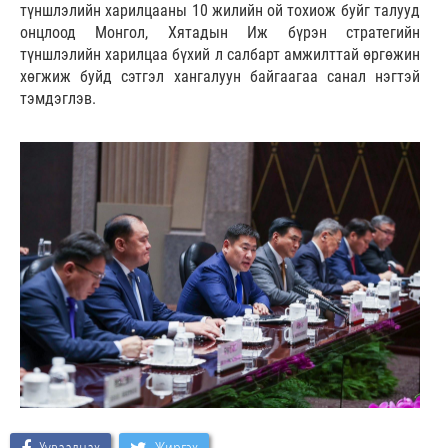
түншлэлийн харилцааны 10 жилийн ой тохиож буйг талууд
онцлоод Монгол, Хятадын Иж бүрэн стратегийн
түншлэлийн харилцаа бүхий л салбарт амжилттай өргөжин
хөгжиж буйд сэтгэл хангалуун байгаагаа санал нэгтэй
тэмдэглэв.