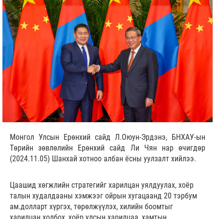
Монгол Улсын Ерөнхий сайд Л.Оюун-Эрдэнэ, БНХАУ-ын
Төрийн зөвлөлийн Ерөнхий сайд Ли Чян нар өчигдөр
(2024.11.05) Шанхай хотноо албан ёсны уулзалт хийлээ.
Цаашид хөгжлийн стратегийг харилцан уялдуулах, хоёр
талын худалдааны хэмжээг ойрын хугацаанд 20 тэрбум
ам.долларт хүргэх, төрөлжүүлэх, хилийн боомтыг
харилцан холбох, хоёр улсын харилцаа, хамтын