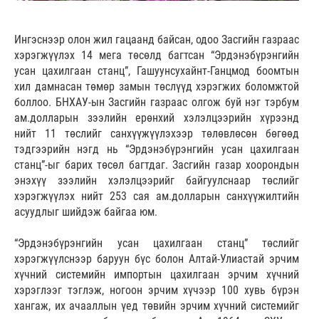
Ингэснээр олон жил гацаанд байсан, одоо Засгийн газраас
хэрэгжүүлэх 14 мега төсөлд багтсан “Эрдэнэбүрэнгийн
усан цахилгаан станц”, Гашуунсухайнт-Ганцмод боомтын
хил дамнасан төмөр замын төслүүд хэрэгжих боломжтой
боллоо. БНХАУ-ын Засгийн газраас олгож буй нэг тэрбум
ам.долларын зээлийн ерөнхий хэлэлцээрийн хүрээнд
нийт 11 төслийг санхүүжүүлэхээр төлөвлөсөн бөгөөд
тэдгээрийн нэгд нь “Эрдэнэбүрэнгийн усан цахилгаан
станц”-ыг барих төсөл багтдаг. Засгийн газар хоорондын
энэхүү зээлийн хэлэлцээрийг байгуулснаар төслийг
хэрэгжүүлэх нийт 253 сая ам.долларын санхүүжилтийн
асуудлыг шийдэж байгаа юм.
“Эрдэнэбүрэнгийн усан цахилгаан станц” төслийг
хэрэгжүүлснээр баруун бүс болон Алтай-Улиастай эрчим
хүчний системийн импортын цахилгаан эрчим хүчний
хэрэглээг тэглэж, ногоон эрчим хүчээр 100 хувь бүрэн
хангаж, их ачааллын үед төвийн эрчим хүчний системийг