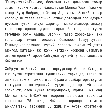
“Гашуунсухайт-Ганцмод боомтын хил дамнасан төмөр
замын гүүрийг хамтран барих тухай Монгол Улсын Засгийн
газар, Бүгд Найрамдах Хятад Ард Улсын Засгийн газар
хоорондын хэлэлцээр”-ийг батлах дотоодын процедурыг
дууссан тухай талууд харилцан мэдэгдсэнээр, энэхүү
хэлэлцээр арваннэгдүгээр сарын 5-ны өдрөөс хүчин
төгөлдөр болж байна. Засгийн газар хоорондын энэ
хэлэлцээр хүчин төгөлдөр болсноор Гашуунсухайт-
Ганцмод хил дамнасан гүүрийн барилгын ажлыг гүйцэтгэх
Монгол, Хятадын аж ахуйн нэгжийн хооронд барилгын
ажлын ерөнхий гэрээг байгуулах эрх зүйн үндэс тавигдаж
байгаа юм.
Хоёр улсын Засгийн газрын тэргүүн нар Монгол, Хятадын
Иж бүрэн стратегийн түншлэлийн харилцаа, харилцан
ашигтай хамтын ажиллагааг бүхий л салбарт өргөжүүлэн
хөгжүүлэх өргөн хүрээний асуудлаар дэлгэрэнгүй санал
солилцож, олон чухал тохиролцоонд хүрлээ. Энэ онд
Монгол Улс, БНХАУ-ын хооронд дипломат харилцаа
тогтоосны 75 жил, Найрсаг харилцаа, хамтын
ажиллагааны гэрээний 30 жил, Иж бүрэн стратегийн