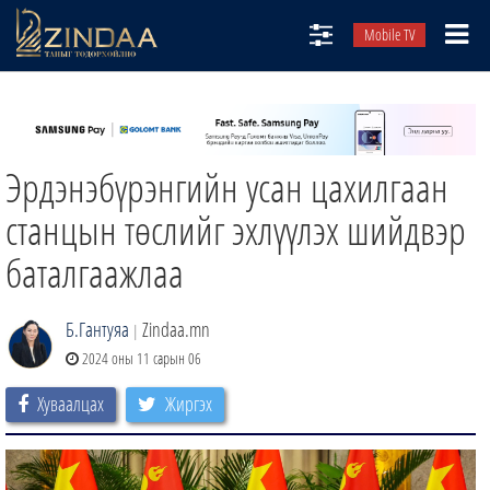
Mobile TV
НИЙТЛЭЛЧИД
ТВ8
Эрдэнэбүрэнгийн усан цахилгаан
ӨГЛӨӨНИЙ СОНИН
АУДИО ЗОХИОЛ
станцын төслийг эхлүүлэх шийдвэр
ЗИНДАА СЭТГҮҮЛ
баталгаажлаа
Б.Гантуяа
Zindaa.mn
|
2024 оны 11 сарын 06
Хуваалцах
Жиргэх