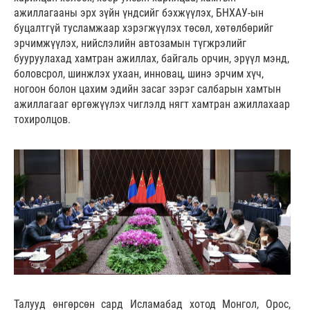
ажиллагааны эрх зүйн үндсийг бэхжүүлэх, БНХАУ-ын
буцалтгүй тусламжаар хэрэгжүүлэх төсөл, хөтөлбөрийг
эрчимжүүлэх, нийслэлийн автозамын түгжрэлийг
бууруулахад хамтран ажиллах, байгаль орчин, эрүүл мэнд,
боловсрол, шинжлэх ухаан, инновац, шинэ эрчим хүч,
ногоон болон цахим эдийн засаг зэрэг салбарын хамтын
ажиллагааг өргөжүүлэх чиглэлд нягт хамтран ажиллахаар
тохиролцов.
Талууд өнгөрсөн сард Исламабад хотод Монгол, Орос,