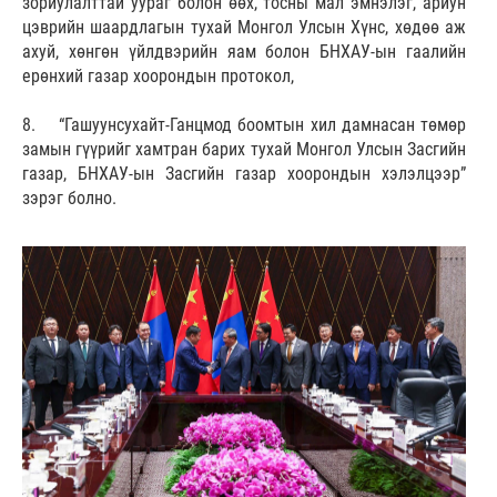
зориулалттай уураг болон өөх, тосны мал эмнэлэг, ариун
цэврийн шаардлагын тухай Монгол Улсын Хүнс, хөдөө аж
ахуй, хөнгөн үйлдвэрийн яам болон БНХАУ-ын гаалийн
ерөнхий газар хоорондын протокол,
8. “Гашуунсухайт-Ганцмод боомтын хил дамнасан төмөр
замын гүүрийг хамтран барих тухай Монгол Улсын Засгийн
газар, БНХАУ-ын Засгийн газар хоорондын хэлэлцээр”
зэрэг болно.