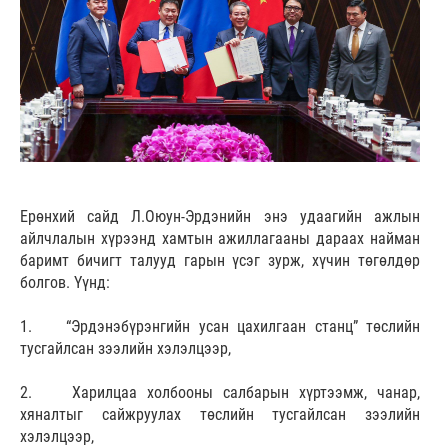
Ерөнхий сайд Л.Оюун-Эрдэнийн энэ удаагийн ажлын
айлчлалын хүрээнд хамтын ажиллагааны дараах найман
баримт бичигт талууд гарын үсэг зурж, хүчин төгөлдөр
болгов. Үүнд:
1. “Эрдэнэбүрэнгийн усан цахилгаан станц” төслийн
тусгайлсан зээлийн хэлэлцээр,
2. Харилцаа холбооны салбарын хүртээмж, чанар,
хяналтыг сайжруулах төслийн тусгайлсан зээлийн
хэлэлцээр,