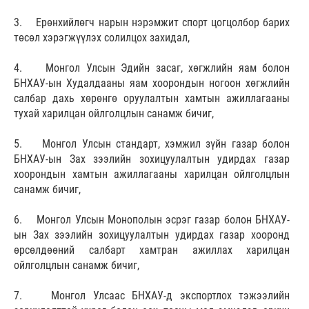
3. Ерөнхийлөгч нарын нэрэмжит спорт цогцолбор барих
төсөл хэрэгжүүлэх солилцох захидал,
4. Монгол Улсын Эдийн засаг, хөгжлийн яам болон
БНХАУ-ын Худалдааны яам хоорондын ногоон хөгжлийн
салбар дахь хөрөнгө оруулалтын хамтын ажиллагааны
тухай харилцан ойлголцлын санамж бичиг,
5. Монгол Улсын стандарт, хэмжил зүйн газар болон
БНХАУ-ын Зах зээлийн зохицуулалтын удирдах газар
хоорондын хамтын ажиллагааны харилцан ойлголцлын
санамж бичиг,
6. Монгол Улсын Монополын эсрэг газар болон БНХАУ-
ын Зах зээлийн зохицуулалтын удирдах газар хооронд
өрсөлдөөний салбарт хамтран ажиллах харилцан
ойлголцлын санамж бичиг,
7. Монгол Улсаас БНХАУ-д экспортлох тэжээлийн