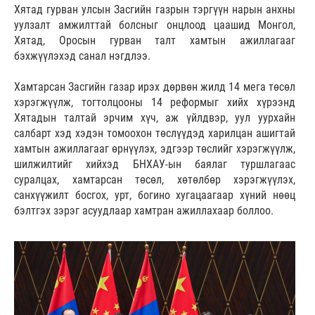
Хятад гурван улсын Засгийн газрын тэргүүн нарын анхны
уулзалт амжилттай болсныг онцлоод цаашид Монгол,
Хятад, Оросын гурван талт хамтын ажиллагааг
бэхжүүлэхэд санал нэгдлээ.
Хамтарсан Засгийн газар ирэх дөрвөн жилд 14 мега төсөл
хэрэгжүүлж, тогтолцооны 14 реформыг хийх хүрээнд
Хятадын талтай эрчим хүч, аж үйлдвэр, уул уурхайн
салбарт хэд хэдэн томоохон төслүүдэд харилцан ашигтай
хамтын ажиллагааг өрнүүлэх, эдгээр төслийг хэрэгжүүлж,
шилжилтийг хийхэд БНХАУ-ын баялаг туршлагаас
суралцах, хамтарсан төсөл, хөтөлбөр хэрэгжүүлэх,
санхүүжилт босгох, урт, богино хугацаагаар хүний нөөц
бэлтгэх зэрэг асуудлаар хамтран ажиллахаар боллоо.