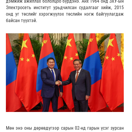
дэмжиж ажиллах бололцоо бүрдэнэ. Анх 1964 онд ЗХУ-ын
Электросеть институт урьдчилсан судалгааг хийж, 2015
онд уг төслийг хэрэгжүүлэх төслийн нэгж байгуулагдаж
байсан түүхтэй.
Мөн энэ оны дөрөвдүгээр сарын 02-нд гарын үсэг зурсан