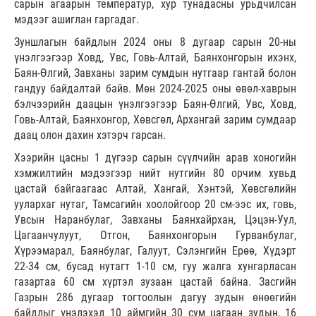
сарын агаарын температур, хур тунадасны урьдчилсан
мэдээг ашиглан гаргадаг.
Зуншлагын байдлын 2024 оны 8 дугаар сарын 20-ны
үнэлгээгээр Ховд, Увс, Говь-Алтай, Баянхонгорын ихэнх,
Баян-Өлгий, Завханы зарим сумдын нутгаар гантай болон
гандуу байдалтай байв. Мөн 2024-2025 оны өвөл-хаврын
бэлчээрийн даацын үнэлгээгээр Баян-Өлгий, Увс, Ховд,
Говь-Алтай, Баянхонгор, Хөвсгөл, Архангай зарим сумдаар
даац олон дахин хэтэрч гарсан.
Хээрийн цасны 1 дүгээр сарын сүүлчийн арав хоногийн
хэмжилтийн мэдээгээр нийт нутгийн 80 орчим хувьд
цастай байгаагаас Алтай, Хангай, Хэнтэй, Хөвсгөлийн
уулархаг нутаг, Тамсагийн хоолойгоор 20 см-ээс их, говь,
Увсын Наранбулаг, Завханы Баянхайрхан, Цэцэн-Уул,
Цагаанчулуут, Отгон, Баянхонгорын Гурванбулаг,
Хүрээмарал, Баянбулаг, Галуут, Сэлэнгийн Ерөө, Хүдэрт
22-34 см, бусад нутагт 1-10 см, гуу жалга хунгарласан
газартаа 60 см хүртэл зузаан цастай байна. Засгийн
Газрын 286 дугаар тогтоолын дагуу зудын өнөөгийн
байдлыг үнэлэхэд 10 аймгийн 30 сум цагаан зудын, 16