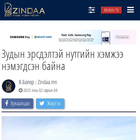
Mobile TV
НИЙТЛЭЛЧИД
ТВ8
Зудын эрсдэлтэй нутгийн хэмжээ
ӨГЛӨӨНИЙ СОНИН
АУДИО ЗОХИОЛ
нэмэгдсэн байна
ЗИНДАА СЭТГҮҮЛ
Я.Болор
Zindaa.mn
|
2025 оны 02 сарын 04
Хуваалцах
Жиргэх