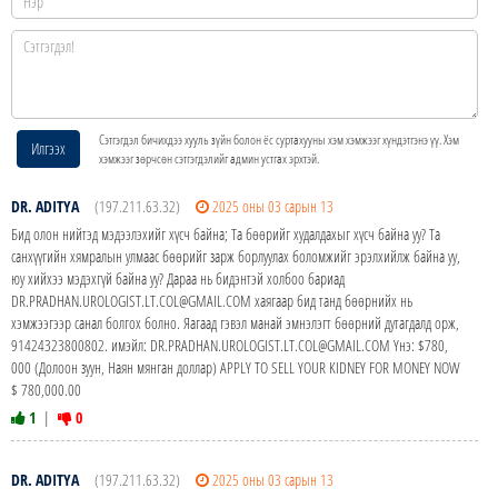
Сэтгэгдэл бичихдээ хууль зүйн болон ёс суртахууны хэм хэмжээг хүндэтгэнэ үү. Хэм
Илгээх
хэмжээг зөрчсөн сэтгэгдэлийг админ устгах эрхтэй.
DR. ADITYA
(197.211.63.32)
2025 оны 03 сарын 13
Бид олон нийтэд мэдээлэхийг хүсч байна; Та бөөрийг худалдахыг хүсч байна уу? Та
санхүүгийн хямралын улмаас бөөрийг зарж борлуулах боломжийг эрэлхийлж байна уу,
юу хийхээ мэдэхгүй байна уу? Дараа нь бидэнтэй холбоо бариад
DR.PRADHAN.UROLOGIST.LT.COL@GMAIL.COM хаягаар бид танд бөөрнийх нь
хэмжээгээр санал болгох болно. Яагаад гэвэл манай эмнэлэгт бөөрний дутагдалд орж,
91424323800802. имэйл: DR.PRADHAN.UROLOGIST.LT.COL@GMAIL.COM Yнэ: $780,
000 (Долоон зуун, Наян мянган доллар) APPLY TO SELL YOUR KIDNEY FOR MONEY NOW
$ 780,000.00
1
|
0
DR. ADITYA
(197.211.63.32)
2025 оны 03 сарын 13