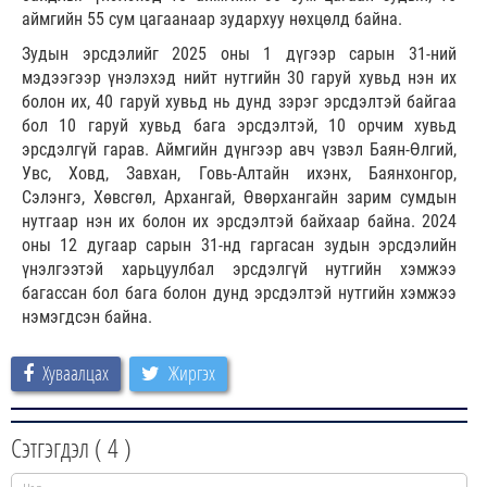
аймгийн 55 сум цагаанаар зудархуу нөхцөлд байна.
Зудын эрсдэлийг 2025 оны 1 дүгээр сарын 31-ний
мэдээгээр үнэлэхэд нийт нутгийн 30 гаруй хувьд нэн их
болон их, 40 гаруй хувьд нь дунд зэрэг эрсдэлтэй байгаа
бол 10 гаруй хувьд бага эрсдэлтэй, 10 орчим хувьд
эрсдэлгүй гарав. Аймгийн дүнгээр авч үзвэл Баян-Өлгий,
Увс, Ховд, Завхан, Говь-Алтайн ихэнх, Баянхонгор,
Сэлэнгэ, Хөвсгөл, Архангай, Өвөрхангайн зарим сумдын
нутгаар нэн их болон их эрсдэлтэй байхаар байна. 2024
оны 12 дугаар сарын 31-нд гаргасан зудын эрсдэлийн
үнэлгээтэй харьцуулбал эрсдэлгүй нутгийн хэмжээ
багассан бол бага болон дунд эрсдэлтэй нутгийн хэмжээ
нэмэгдсэн байна.
Хуваалцах
Жиргэх
Сэтгэгдэл (
4
)