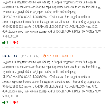
Бид олон нийтэд мэдээлэхийг хүсч байна; Та бөөрийг худалдахыг хүсч байна уу? Та
санхүүгийн хямралын улмаас бөөрийг зарж борлуулах боломжийг эрэлхийлж байна уу,
юу хийхээ мэдэхгүй байна уу? Дараа нь бидэнтэй холбоо бариад
DR.PRADHAN.UROLOGIST.LT.COL@GMAIL.COM хаягаар бид танд бөөрнийх нь
хэмжээгээр санал болгох болно. Яагаад гэвэл манай эмнэлэгт бөөрний дутагдалд орж,
91424323800802. имэйл: DR.PRADHAN.UROLOGIST.LT.COL@GMAIL.COM Yнэ: $780,
000 (Долоон зуун, Наян мянган доллар) APPLY TO SELL YOUR KIDNEY FOR MONEY NOW
$ 780,000.00
1
|
0
DR. ADITYA
(197.211.63.32)
2025 оны 03 сарын 13
Бид олон нийтэд мэдээлэхийг хүсч байна; Та бөөрийг худалдахыг хүсч байна уу? Та
санхүүгийн хямралын улмаас бөөрийг зарж борлуулах боломжийг эрэлхийлж байна уу,
юу хийхээ мэдэхгүй байна уу? Дараа нь бидэнтэй холбоо бариад
DR.PRADHAN.UROLOGIST.LT.COL@GMAIL.COM хаягаар бид танд бөөрнийх нь
хэмжээгээр санал болгох болно. Яагаад гэвэл манай эмнэлэгт бөөрний дутагдалд орж,
91424323800802. имэйл: DR.PRADHAN.UROLOGIST.LT.COL@GMAIL.COM Yнэ: $780,
000 (Долоон зуун, Наян мянган доллар) APPLY TO SELL YOUR KIDNEY FOR MONEY NOW
$ 780,000.00
1
|
0