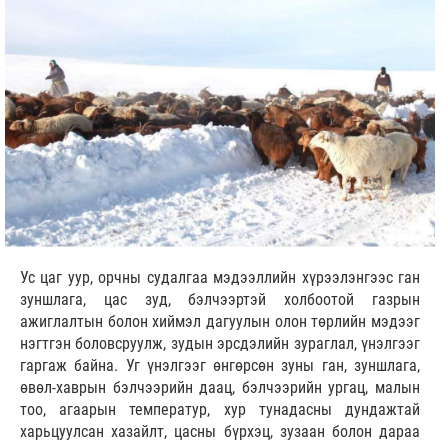
Ус цаг уур, орчны судалгаа мэдээллийн хүрээлэнгээс ган
зуншлага, цас зуд, бэлчээртэй холбоотой газрын
ажиглалтын болон хиймэл дагуулын олон төрлийн мэдээг
нэгтгэн боловсруулж, зудын эрсдэлийн зураглал, үнэлгээг
гаргаж байна. Уг үнэлгээг өнгөрсөн зуны ган, зуншлага,
өвөл-хаврын бэлчээрийн даац, бэлчээрийн ургац, малын
тоо, агаарын температур, хур тунадасны дундажтай
харьцуулсан хазайлт, цасны бүрхэц, зузаан болон дараа