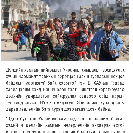
Дэлхийн хамтын нийгэмлэг Украины хямралыг зохицуулах
хүчин чармайлт тавихын зэрэгцээ Газын зурвасын нөхцөл
байдлыг мартахгүй байх хэрэгтэй гэж БНХАУ-ын Гадаад
харилцааны сайд Ван И олон талт шинэтгэл хэрэгжүүлэх,
дэлхийн удирдлагыг сайжруулах сэдвээр сайд нарын
түвшинд хийсэн НҮБ-ын Аюулгүйн Зөвлөлийн хуралдааны
дараа хэвлэлийн бага хурал дээр мэдэгдсэн байна.
“Одоо бүх тал Украины хямралд сэтгэл зовниж байгаа
хэдий ч дэлхийн хамтын нөхөрлөлийн анхаарах ёстой
бөгөөд хоёрдугаар зэрэгт тавьж болохгүй Газын зурвас