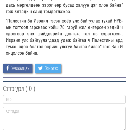
дахь мөргөлдөөн зэрэг өөр бусад халуун цэг олон байна”
гэж Хятадын сайд тэмдэглэжээ.
“Палестин ба Израил гэсэн хоёр улс байгуулах тухай НҮБ-
ын тогтоол гарснаас хойш 70 гаруй жил өнгөрсөн хэдий ч
одоогоор энэ шийдвэрийн дөнгөж тал нь хэрэгжсэн.
Израил улс байгуулагдаад удаж байгаа ч Палестины ард
түмэн одоо болтол өөрийн улсгүй байгаа билээ” гэж Ван И
онцолсон байна.
Хуваалцах
Жиргэх
Сэтгэгдэл (
0
)