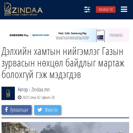
Mobile TV
НИЙТЛЭЛЧИД
ТВ8
Дэлхийн хамтын нийгэмлэг Газын
ӨГЛӨӨНИЙ СОНИН
АУДИО ЗОХИОЛ
зурвасын нөхцөл байдлыг мартаж
ЗИНДАА СЭТГҮҮЛ
болохгүй гэж мэдэгдэв
Автор
Zindaa.mn
|
2025 оны 02 сарын 20
Хуваалцах
Жиргэх