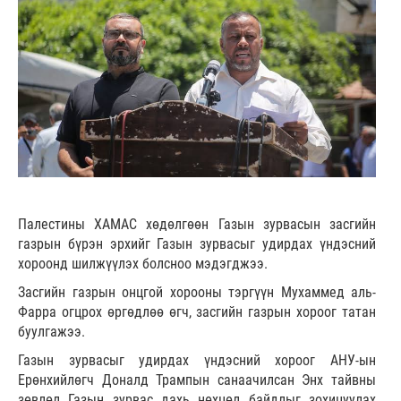
Палестины ХАМАС хөдөлгөөн Газын зурвасын засгийн
газрын бүрэн эрхийг Газын зурвасыг удирдах үндэсний
хороонд шилжүүлэх болсноо мэдэгджээ.
Засгийн газрын онцгой хорооны тэргүүн Мухаммед аль-
Фарра огцрох өргөдлөө өгч, засгийн газрын хороог татан
буулгажээ.
Газын зурвасыг удирдах үндэсний хороог АНУ-ын
Ерөнхийлөгч Доналд Трампын санаачилсан Энх тайвны
зөвлөл Газын зурвас дахь нөхцөл байдлыг зохицуулах