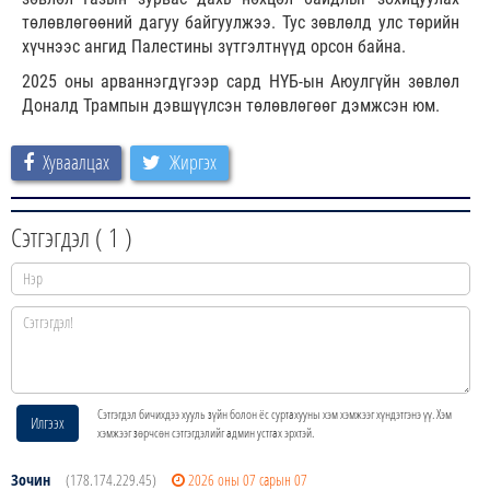
төлөвлөгөөний дагуу байгуулжээ. Тус зөвлөлд улс төрийн
хүчнээс ангид Палестины зүтгэлтнүүд орсон байна.
2025 оны арваннэгдүгээр сард НҮБ-ын Аюулгүйн зөвлөл
Доналд Трампын дэвшүүлсэн төлөвлөгөөг дэмжсэн юм.
Хуваалцах
Жиргэх
Сэтгэгдэл (
1
)
Сэтгэгдэл бичихдээ хууль зүйн болон ёс суртахууны хэм хэмжээг хүндэтгэнэ үү. Хэм
Илгээх
хэмжээг зөрчсөн сэтгэгдэлийг админ устгах эрхтэй.
Зочин
(178.174.229.45)
2026 оны 07 сарын 07