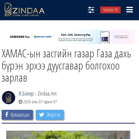
Mobile TV
НИЙТЛЭЛЧИД
ТВ8
ХАМАС-ын засгийн газар Газа дахь
ӨГЛӨӨНИЙ СОНИН
АУДИО ЗОХИОЛ
бүрэн эрхээ дуусгавар болгохоо
ЗИНДАА СЭТГҮҮЛ
зарлав
Я.Болор
Zindaa.mn
|
2026 оны 07 сарын 07
Хуваалцах
Жиргэх