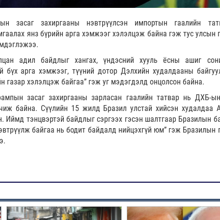
ын засаг захиргааны нэвтрүүлсэн импортын гаалийн тат
гаалах янз бүрийн арга хэмжээг хэлэлцэж байна гэж тус улсын 
мдэглэжээ.
лцан адил байдлыг хангах, үндэсний хууль ёсны ашиг сон
й бүх арга хэмжээг, түүний дотор Дэлхийн худалдааны байгуу
н газар хэлэлцэж байгаа” гэж уг мэдэгдэлд онцолсон байна.
рампын засаг захиргааны зарласан гаалийн татвар нь ДХБ-ы
рчиж байна. Сүүлийн 15 жилд Бразил улстай хийсэн худалдаа 
н. Иймд тэнцвэртэй байдлыг сэргээх гэсэн шалтгаар Бразилын б
эвтрүүлж байгаа нь бодит байдалд нийцэхгүй юм” гэж Бразилын 
э.