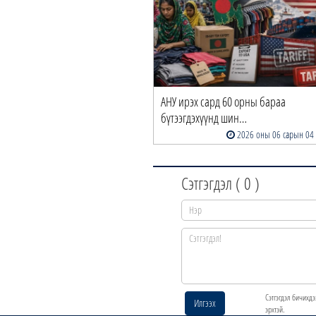
АНУ ирэх сард 60 орны бараа
бүтээгдэхүүнд шин…
2026 оны 06 сарын 04
Сэтгэгдэл (
0
)
Сэтгэгдэл бичихдэ
Илгээх
эрхтэй.