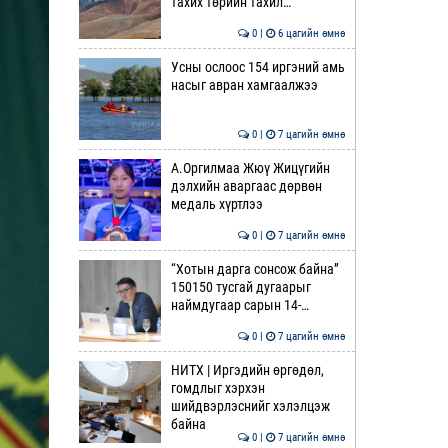
тахих төрийн тахил…
0 |
6 цагийн өмнө
Усны ослоос 154 иргэний амь
насыг авран хамгаалжээ
0 |
7 цагийн өмнө
А.Оргилмаа Жюү Жицүгийн
дэлхийн аваргаас дөрвөн
медаль хүртлээ
0 |
7 цагийн өмнө
“Хотын дарга сонсож байна”
150150 тусгай дугаарыг
наймдугаар сарын 14-…
0 |
7 цагийн өмнө
НИТХ | Иргэдийн өргөдөл,
гомдлыг хэрхэн
шийдвэрлэснийг хэлэлцэж
байна
0 |
7 цагийн өмнө