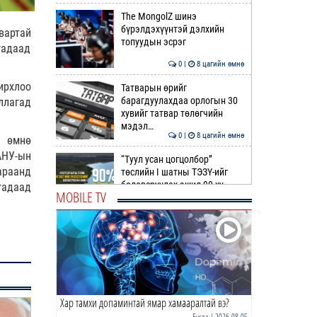
The MongolZ шинэ
бүрэлдэхүүнтэй дэлхийн
вартай
топуудын эсрэг
гадаад
0 |
8 цагийн өмнө
ирхлоо
Татварын өрийг
барагдуулахдаа орлогын 30
ллагад
хувийг татвар төлөгчийн
мэдэл…
0 |
8 цагийн өмнө
н өмнө
АНУ-ын
“Туул усан цогцолбор”
араанд
төслийн I шатны ТЭЗҮ-ийг
боловсруулах ажил 90 ху…
гадаад
MOBILE TV
0 |
8 цагийн өмнө
Нийслэлийн иргэдийн
Төлөөлөгчдийн Хурлын
Ээлжит VIII хуралдаан
эхэллээ
0 |
9 цагийн өмнө
Хар тамхи допаминтай ямар хамааралтай вэ?
ТОО | Гадаад валютын нөөц
7.9 тэрбум ам.доллар давлаа
Бусад
| 2026-08-05