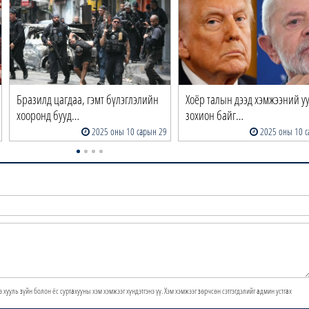
Бразилд цагдаа, гэмт бүлэглэлийн
Хоёр талын дээд хэмжээний у
хооронд бууд…
зохион байг…
2025 оны 10 сарын 29
2025 оны 10 с
э хууль зүйн болон ёс суртахууны хэм хэмжээг хүндэтгэнэ үү. Хэм хэмжээг зөрчсөн сэтгэгдэлийг админ устгах