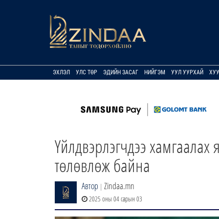
ЭХЛЭЛ
УЛС ТӨР
ЭДИЙН ЗАСАГ
НИЙГЭМ
УУЛ УУРХАЙ
ХУ
Үйлдвэрлэгчдээ хамгаалах 
төлөвлөж байна
Автор
Zindaa.mn
|
2025 оны 04 сарын 03