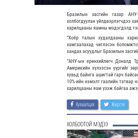
Бразилын засгийн газар АНУ-
холбогдуулан үйлдвэрлэгчдээ хам
харилцааны яамны мэдэгдэлд тэ
“Хоёр талын худалдааны хари
хамгаалахад чиглэсэн боломжто
хандах асуудлыг Бразилын засгий
“АНУ-ын ерөнхийлөгч Доналд Т
Америкийн хүлээсэн үүргийг зө
хувьд байнга ашигтай гарч байса
10%-ийн нэмэлт гаалийн татвар н
харилцааны яам үзэж байгаа ажэ
Хуваалцах
Жиргэх
ХОЛБООТОЙ МЭДЭЭ