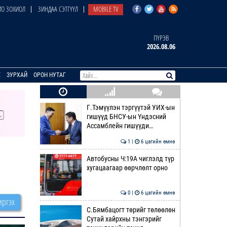
О ЗОХИОЛ
ЗИНДАА СЭТГҮҮЛ
MOBILE TV
ПҮРЭВ
2026.08.06
E
ЗУРХАЙ
ОРОН НУТАГ
Г.Тэмүүлэн тэргүүтэй УИХ-ын
гишүүд БНСУ-ын Үндэсний
Ассамблейн гишүүди…
1 |
6 цагийн өмнө
Автобусны Ч:19А чиглэлд түр
хугацаагаар өөрчлөлт орно
0 |
6 цагийн өмнө
ргэх
С.Бямбацогт төрийг төлөөлөн
Сутай хайрхны тэнгэрийг