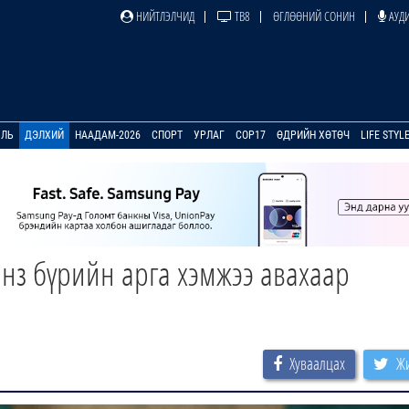
НИЙТЛЭЛЧИД
ТВ8
ӨГЛӨӨНИЙ СОНИН
АУДИ
УЛЬ
ДЭЛХИЙ
НААДАМ-2026
СПОРТ
УРЛАГ
COP17
ӨДРИЙН ХӨТӨЧ
LIFE STYL
янз бүрийн арга хэмжээ авахаар
Хуваалцах
Жи