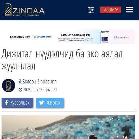
Mobile TV
НИЙТЛЭЛЧИД
ТВ8
Дижитал нүүдэлчид ба эко аялал
ӨГЛӨӨНИЙ СОНИН
АУДИО ЗОХИОЛ
жуулчлал
ЗИНДАА СЭТГҮҮЛ
Я.Болор
Zindaa.mn
|
2025 оны 05 сарын 21
Хуваалцах
Жиргэх