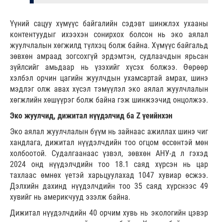
Үүний сацуу хүмүүс байгалийн сэдэвт шинжлэх ухааны
контентуудыг ихээхэн сонирхох болсон нь эко аялал
жуулчлалын хөгжилд түлхэц болж байна. Хүмүүс байгальд
зөвхөн амраад зогсохгүй эрдэмтэн, судлаачдын ярьсан
зүйлсийг амьдаар нь үзэхийг хүсэх болжээ. Өөрөөр
хэлбэл орчин цагийн жуулчдын ухамсартай амрах, шинэ
мэдлэг олж авах хүсэл тэмүүлэл эко аялал жуулчлалын
хөгжлийн хөшүүрэг болж байна гэж шинжээчид онцолжээ.
Эко жуулчид, дижитал нүүдэлчид ба Z үеийнхэн
Эко аялал жуулчлалын бүүм нь зайнаас ажиллах шинэ чиг
хандлага, дижитал нүүдэлчдийн тоо огцом өссөнтэй мөн
холбоотой. Судалгаанаас үзвэл, зөвхөн АНУ-д л гэхэд
2024 онд нүүдэлчдийн тоо 18.1 саяд хүрсэн нь цар
тахлаас өмнөх үетэй харьцуулахад 1047 хувиар өсжээ.
Дэлхийн дахинд нүүдэлчдийн тоо 35 саяд хүрснээс 49
хувийг нь америкчууд эзэлж байна.
Дижитал нүүдэлчдийн 40 орчим хувь нь экологийн цэвэр