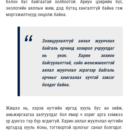
бэлэн бус байгаатай холбоотой. Ариун цэврийн бүс,
экологийн аяллын жим, дэд бүтэц хангалтгүй байна гэж
мэргэжилтнүүд онцолж байна.
Зохицуулалтгүй аялал жуулчлал
байгаль орчинд хохирол учруулдаг
нь үнэн. Харин зохион
байгуулалттай, сайн менежменттэй
аялал жуулчлал эсрэгээр байгаль
орчныг хамгаалах хүчтэй зэвсэг
болдог байна.
Жишээ нь, хэрэв нутгийн иргэд хууль бус ан хийж,
амьжиргаагаа залгуулдаг бол ямар ч хориг арга хэмжээ
үр дүнгээ тэр бүр өгдөггүй. Харин аялал жуулчлал нутгийн
иргэдэд хууль ёсны, тогтвортой орлогыг санал болгодог.