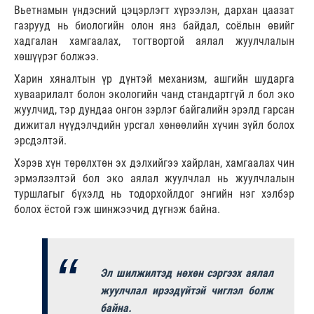
Вьетнамын үндэсний цэцэрлэгт хүрээлэн, дархан цаазат
газрууд нь биологийн олон янз байдал, соёлын өвийг
хадгалан хамгаалах, тогтвортой аялал жуулчлалын
хөшүүрэг болжээ.
Харин хяналтын үр дүнтэй механизм, ашгийн шударга
хуваарилалт болон экологийн чанд стандартгүй л бол эко
жуулчид, тэр дундаа онгон зэрлэг байгалийн эрэлд гарсан
дижитал нүүдэлчдийн урсгал хөнөөлийн хүчин зүйл болох
эрсдэлтэй.
Хэрэв хүн төрөлхтөн эх дэлхийгээ хайрлан, хамгаалах чин
эрмэлзэлтэй бол эко аялал жуулчлал нь жуулчлалын
туршлагыг бүхэлд нь тодорхойлдог энгийн нэг хэлбэр
болох ёстой гэж шинжээчид дүгнэж байна.
Эл шилжилтэд нөхөн сэргээх аялал
жуулчлал ирээдүйтэй чиглэл болж
байна.