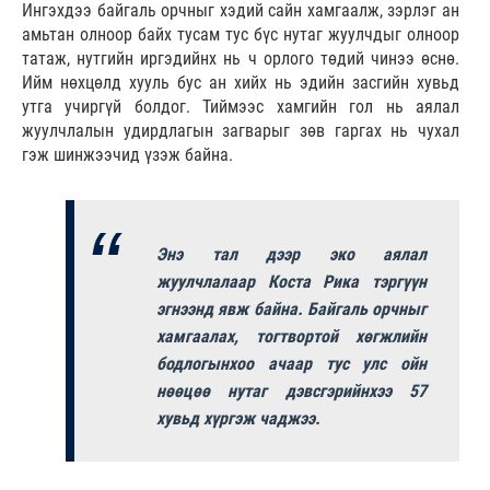
Ингэхдээ байгаль орчныг хэдий сайн хамгаалж, зэрлэг ан
амьтан олноор байх тусам тус бүс нутаг жуулчдыг олноор
татаж, нутгийн иргэдийнх нь ч орлого төдий чинээ өснө.
Ийм нөхцөлд хууль бус ан хийх нь эдийн засгийн хувьд
утга учиргүй болдог. Тиймээс хамгийн гол нь аялал
жуулчлалын удирдлагын загварыг зөв гаргах нь чухал
гэж шинжээчид үзэж байна.
Энэ тал дээр эко аялал
жуулчлалаар Коста Рика тэргүүн
эгнээнд явж байна. Байгаль орчныг
хамгаалах, тогтвортой хөгжлийн
бодлогынхоо ачаар тус улс ойн
нөөцөө нутаг дэвсгэрийнхээ 57
хувьд хүргэж чаджээ.