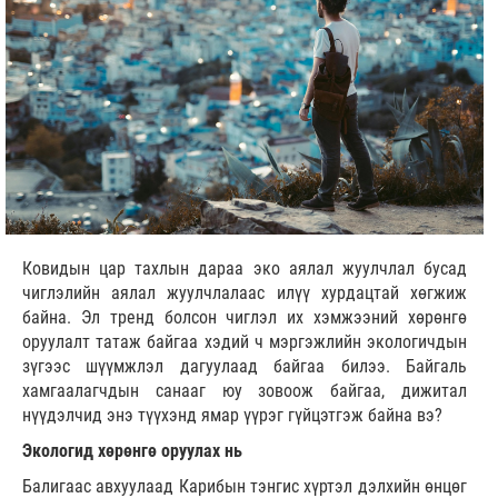
Ковидын цар тахлын дараа эко аялал жуулчлал бусад
чиглэлийн аялал жуулчлалаас илүү хурдацтай хөгжиж
байна. Эл тренд болсон чиглэл их хэмжээний хөрөнгө
оруулалт татаж байгаа хэдий ч мэргэжлийн экологичдын
зүгээс шүүмжлэл дагуулаад байгаа билээ. Байгаль
хамгаалагчдын санааг юу зовоож байгаа, дижитал
нүүдэлчид энэ түүхэнд ямар үүрэг гүйцэтгэж байна вэ?
Экологид хөрөнгө оруулах нь
Балигаас авхуулаад Карибын тэнгис хүртэл дэлхийн өнцөг