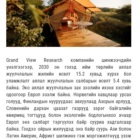
Grand View Research компанийн шинжээчдийн
үнэлгээгээр, 2030 он гэхэд ийм төрлийн аялал
жуулчлалын жилийн өсөлт 15.2 хувьд хүрэх бол
уламжлалт аялал жуулчлалын салбарын өсөлт 5.4 хувь
байна. Эко аялал жуулчлалын зах зээлийн ихэнх хэсгийг
одоогоор Европ эзэлж байна. Норвегийн хавцлаар урсах
голууд, Финландын нууруудаас авхуулаад Азорын арлууд,
Словенийн дархан цаазат газрууд зэрэг байгалийн
өвөрмөц тогтцууд болон экологийн бодлогынхоо ачаар
Европ энэ салбарт тэргүүлэх байр сууриа хадгалсаар
байна. Гэхдээ ойрын жилүүдэд энэ байр суурь Ази болон
Латин Америк, Африкт шилжинэ гэж мэргэжилтнүүд үзэж