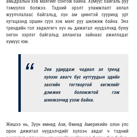
амьдралын хэв маягийг сонгож байна. Хүмүүс байгаль руу
тэмүүлэх болжээ. Тэдний эрэлт уламжлалт аялал
жуулчлалаас байгальд, хүн ам цөөнтэй сууринд урт
хугацаанд оршин суух хэв маяг руу шилжиж байна. Энэ
трендийн гол хөдөлгөгч хүч нь дижитал нүүдэлчид буюу
онгон зэрлэг байгальд аялангаа зайнаас ажилладаг
хүмүүс юм.
Зөв удирдаж чадвал эл тренд
хүлээн авагч бүс нутгуудын эдийн
засгийн тогтвортой хөгжлийг
дэмжих боломжтой гэж
шинжээчид үзэж байна.
Жишээ нь, Зүүн өмнөд Ази, Өмнөд Америкийн олон улс
орон дижитал нүүдэлчдийг хүлээн авдаг ч тэдний