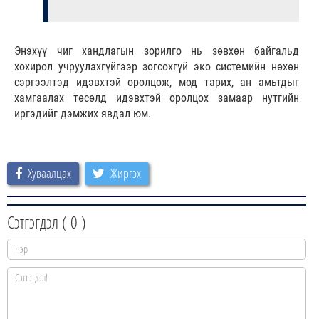
Энэхүү чиг хандлагын зорилго нь зөвхөн байгальд
хохирол учруулахгүйгээр зогсохгүй эко системийн нөхөн
сэргээлтэд идэвхтэй оролцож, мод тарих, ан амьтдыг
хамгаалах төсөлд идэвхтэй оролцох замаар нутгийн
иргэдийг дэмжих явдал юм.
Хуваалцах
Жиргэх
Сэтгэгдэл (
0
)