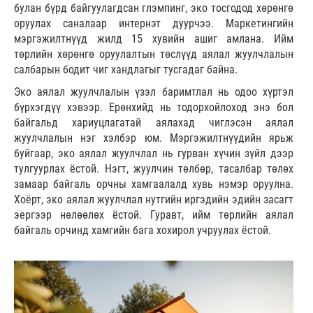
булан бүрд байгуулагдсан глэмпинг, эко тосгодод хөрөнгө
оруулах саналаар интернэт дуурчээ. Маркетингийн
мэргэжилтнүүд жилд 15 хувийн ашиг амлана. Ийм
төрлийн хөрөнгө оруулалтын төслүүд аялал жуулчлалын
салбарын бодит чиг хандлагыг тусгадаг байна.
Эко аялал жуулчлалын үзэл баримтлал нь одоо хүртэл
бүрхэгдүү хэвээр. Ерөнхийд нь тодорхойлоход энэ бол
байгальд хариуцлагатай аялахад чиглэсэн аялал
жуулчлалын нэг хэлбэр юм. Мэргэжилтнүүдийн ярьж
буйгаар, эко аялал жуулчлал нь гурван хүчин зүйл дээр
тулгуурлах ёстой. Нэгт, жуулчин төлбөр, тасалбар төлөх
замаар байгаль орчны хамгаалалд хувь нэмэр оруулна.
Хоёрт, эко аялал жуулчлал нутгийн иргэдийн эдийн засагт
эергээр нөлөөлөх ёстой. Гуравт, ийм төрлийн аялал
байгаль орчинд хамгийн бага хохирол учруулах ёстой.