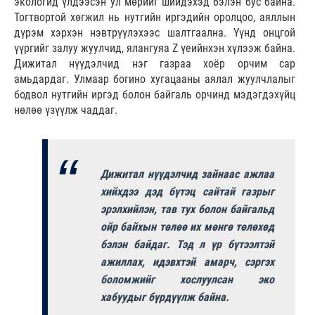
экологид үлдээсэн ул мөрийг шийдэхэд бэлэн бус байна.
Тогтвортой хөгжил нь нутгийн иргэдийн оролцоо, аяллын
дүрэм хэрхэн нэвтрүүлэхээс шалтгаална. Үүнд онцгой
үүргийг залуу жуулчид, ялангуяа Z үеийнхэн хүлээж байна.
Дижитал нүүдэлчид нэг газраа хоёр орчим сар
амьдардаг. Улмаар богино хугацааны аялал жуулчлалыг
бодвол нутгийн иргэд болон байгаль орчинд мэдэгдэхүйц
нөлөө үзүүлж чаддаг.
Дижитал нүүдэлчид зайнаас ажлаа
хийхдээ дэд бүтэц сайтай газрыг
эрэлхийлэн, тав тух болон байгальд
ойр байхын төлөө их мөнгө төлөхөд
бэлэн байдаг. Тэд л үр бүтээлтэй
ажиллах, идэвхтэй амарч, сэргэх
боломжийг хослуулсан эко
хабуудыг бүрдүүлж байна.