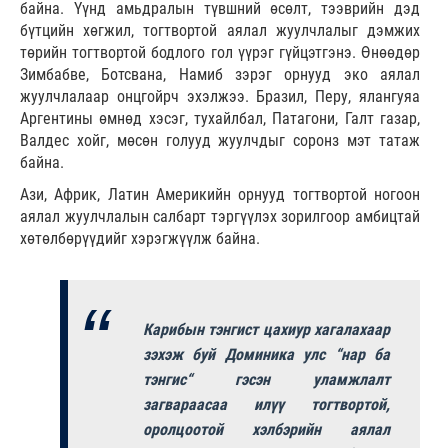
байна. Үүнд амьдралын түвшний өсөлт, тээврийн дэд
бүтцийн хөгжил, тогтвортой аялал жуулчлалыг дэмжих
төрийн тогтвортой бодлого гол үүрэг гүйцэтгэнэ. Өнөөдөр
Зимбабве, Ботсвана, Намиб зэрэг орнууд эко аялал
жуулчлалаар онцгойрч эхэлжээ. Бразил, Перу, ялангуяа
Аргентины өмнөд хэсэг, тухайлбал, Патагони, Галт газар,
Валдес хойг, мөсөн голууд жуулчдыг соронз мэт татаж
байна.
Ази, Африк, Латин Америкийн орнууд тогтвортой ногоон
аялал жуулчлалын салбарт тэргүүлэх зорилгоор амбицтай
хөтөлбөрүүдийг хэрэгжүүлж байна.
Карибын тэнгист цахиур хагалахаар
зэхэж буй Доминика улс “нар ба
тэнгис“ гэсэн уламжлалт
загвараасаа илүү тогтвортой,
оролцоотой хэлбэрийн аялал