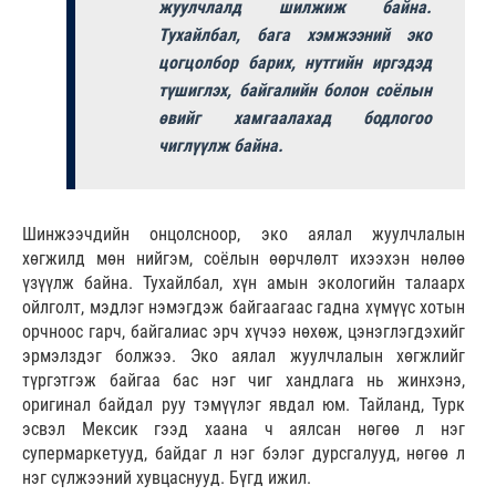
жуулчлалд шилжиж байна.
Тухайлбал, бага хэмжээний эко
цогцолбор барих, нутгийн иргэдэд
түшиглэх, байгалийн болон соёлын
өвийг хамгаалахад бодлогоо
чиглүүлж байна.
Шинжээчдийн онцолсноор, эко аялал жуулчлалын
хөгжилд мөн нийгэм, соёлын өөрчлөлт ихээхэн нөлөө
үзүүлж байна. Тухайлбал, хүн амын экологийн талаарх
ойлголт, мэдлэг нэмэгдэж байгаагаас гадна хүмүүс хотын
орчноос гарч, байгалиас эрч хүчээ нөхөж, цэнэглэгдэхийг
эрмэлздэг болжээ. Эко аялал жуулчлалын хөгжлийг
түргэтгэж байгаа бас нэг чиг хандлага нь жинхэнэ,
оригинал байдал руу тэмүүлэг явдал юм. Тайланд, Турк
эсвэл Мексик гээд хаана ч аялсан нөгөө л нэг
супермаркетууд, байдаг л нэг бэлэг дурсгалууд, нөгөө л
нэг сүлжээний хувцаснууд. Бүгд ижил.