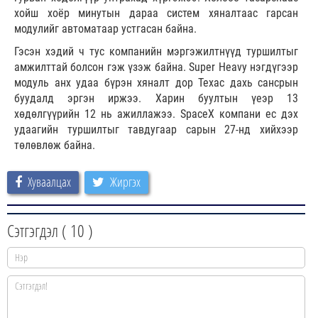
хойш хоёр минутын дараа систем хяналтаас гарсан
модулийг автоматаар устгасан байна.
Гэсэн хэдий ч тус компанийн мэргэжилтнүүд туршилтыг
амжилттай болсон гэж үзэж байна. Super Heavy нэгдүгээр
модуль анх удаа бүрэн хяналт дор Техас дахь сансрын
буудалд эргэн иржээ. Харин буултын үеэр 13
хөдөлгүүрийн 12 нь ажиллажээ. SpaceX компани ес дэх
удаагийн туршилтыг тавдугаар сарын 27-нд хийхээр
төлөвлөж байна.
Хуваалцах
Жиргэх
Сэтгэгдэл (
10
)