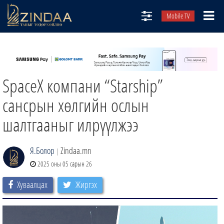
Mobile TV
НИЙТЛЭЛЧИД
ТВ8
SpaceX компани “Starship”
ӨГЛӨӨНИЙ СОНИН
АУДИО ЗОХИОЛ
сансрын хөлгийн ослын
ЗИНДАА СЭТГҮҮЛ
шалтгааныг илрүүлжээ
Я.Болор
Zindaa.mn
|
2025 оны 05 сарын 26
Хуваалцах
Жиргэх