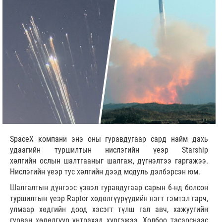
SpaceX компани энэ оны гуравдугаар сард найм дахь
удаагийн туршилтын нислэгийн үеэр Starship
хөлгийн ослын шалтгааныг шалгаж, дүгнэлтээ гаргажээ.
Нислэгийн үеэр тус хөлгийн дээд модуль дэлбэрсэн юм.
Шалгалтын дүнгээс үзвэл гуравдугаар сарын 6-нд болсон
туршилтын үеэр Raptor хөдөлгүүрүүдийн нэгт гэмтэл гарч,
улмаар хөдгийн доод хэсэгт түлш гал авч, хажуугийн
гурван хөдөлгүүр унтрахад хүргэжээ. Холбоо тасарснаас