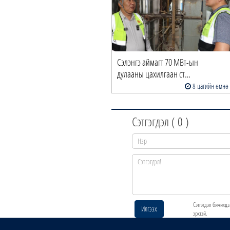
Сэлэнгэ аймагт 70 МВт-ын
дулааны цахилгаан ст…
8 цагийн өмнө
Сэтгэгдэл (
0
)
Сэтгэгдэл бичихдэ
Илгээх
эрхтэй.