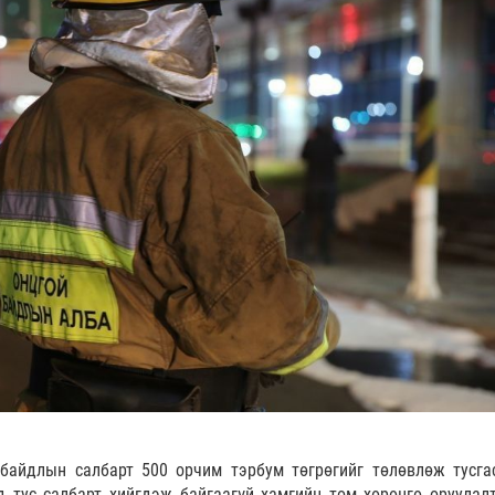
байдлын салбарт 500 орчим тэрбум төгрөгийг төлөвлөж тусга
д тус салбарт хийгдэж байгаагүй хамгийн том хөрөнгө оруулал