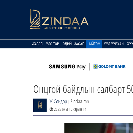
ЭХЛЭЛ
УЛС ТӨР
ЭДИЙН ЗАСАГ
НИЙГЭМ
УУЛ УУРХАЙ
ХУ
Онцгой байдлын салбарт 50
Ж.Сондор
Zindaa.mn
|
2025 оны 10 сарын 14