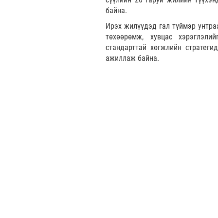
байна.
Ирэх жилүүдэд гал түймэр унтраа
төхөөрөмж, хувцас хэрэглэли
стандарттай хөгжлийн стратеги
ажиллаж байна.