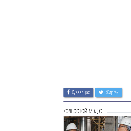
Хуваалцах
Жиргэх
ХОЛБООТОЙ МЭДЭЭ