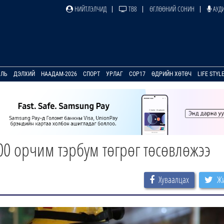
НИЙТЛЭЛЧИД
ТВ8
ӨГЛӨӨНИЙ СОНИН
АУДИ
УЛЬ
ДЭЛХИЙ
НААДАМ-2026
СПОРТ
УРЛАГ
COP17
ӨДРИЙН ХӨТӨЧ
LIFE STYL
0 орчим тэрбум төгрөг төсөвлөжээ
Хуваалцах
Жи