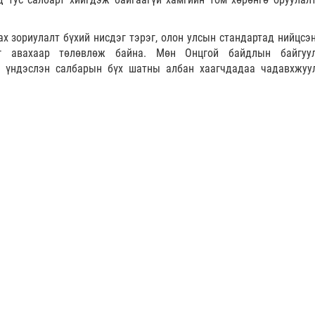
х зориулалт бүхий нисдэг тэрэг, олон улсын стандартад нийцсэн
йг авахаар төлөвлөж байна. Мөн Онцгой байдлын байгуу
д үндэслэн салбарын бүх шатны албан хаагчдадаа чадавхжуу