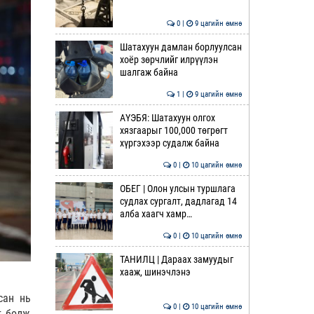
0 |
9 цагийн өмнө
Шатахуун дамлан борлуулсан
хоёр зөрчлийг илрүүлэн
шалгаж байна
1 |
9 цагийн өмнө
АҮЭБЯ: Шатахуун олгох
хязгаарыг 100,000 төгрөгт
хүргэхээр судалж байна
0 |
10 цагийн өмнө
ОБЕГ | Олон улсын туршлага
судлах сургалт, дадлагад 14
алба хаагч хамр…
0 |
10 цагийн өмнө
ТАНИЛЦ | Дараах замуудыг
хааж, шинэчлэнэ
сан нь
0 |
10 цагийн өмнө
т болж