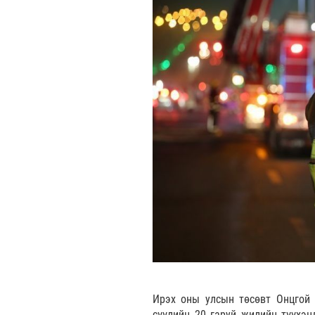
Ирэх оны улсын төсөвт Онцгой 
сүүлийн 20 гаруй жилийн түүхэн