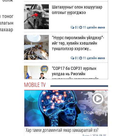
Шатахууныг олон хошуугаар
олгохыг үүрэгджээ
 тоног
ллагын
0 |
11 цагийн өмнө
лахаар
“Нүүрс пиролизийн үйлдвэр”-
ийг төр, хувийн хэвшлийн
түншлэлээр хэрэгжү…
0 |
11 цагийн өмнө
"COP17 ба COP31 хурлын
уялдаа нь Риогийн
конвенцийн хэрэгжилтийг
MOBILE TV
ахиул…
0 |
12 цагийн өмнө
Монгол төрийн парадокс нь
шатахуун
0 |
12 цагийн өмнө
Хар тамхи допаминтай ямар хамааралтай вэ?
Б.Пүрэвдагва: Найман
салбарын 103 үйлчилгээний
Бусад
| 2026-08-05