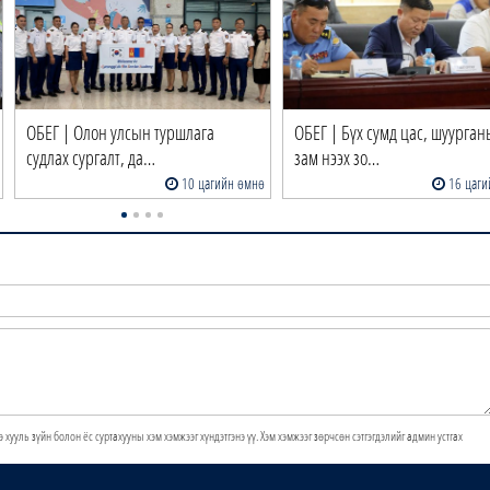
ОБЕГ | Олон улсын туршлага
ОБЕГ | Бүх сумд цас, шуурган
судлах сургалт, да…
зам нээх зо…
10 цагийн өмнө
16 цаги
э хууль зүйн болон ёс суртахууны хэм хэмжээг хүндэтгэнэ үү. Хэм хэмжээг зөрчсөн сэтгэгдэлийг админ устгах