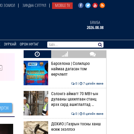
О ЗОХИОЛ
ЗИНДАА СЭТГҮҮЛ
MOBILE TV
БЯМБА
2026.08.08
E
ЗУРХАЙ
ОРОН НУТАГ
Барселона | Солилцоо
наймаа дагасан том
өөрчлөлт
0 |
7 цагийн өмнө
Сэлэнгэ аймагт 70 МВт-ын
дулааны цахилгаан станц
ирэх сард ашиглалтад …
ргэх
0 |
8 цагийн өмнө
ДОХИО | Газрын тосны ханш
өсөж эхэллээ