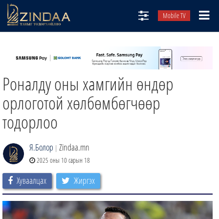
Mobile TV
НИЙТЛЭЛЧИД
ТВ8
Роналду оны хамгийн өндөр
ӨГЛӨӨНИЙ СОНИН
АУДИО ЗОХИОЛ
орлоготой хөлбөмбөгчөөр
ЗИНДАА СЭТГҮҮЛ
тодорлоо
Я.Болор
Zindaa.mn
|
2025 оны 10 сарын 18
Хуваалцах
Жиргэх