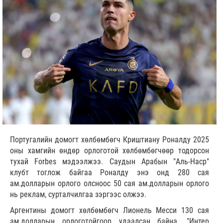
Португалийн домогт хөлбөмбөгч Криштиану Роналду 2025
оны хамгийн өндөр орлоготой хөлбөмбөгчөөр тодорсон
тухай Forbes мэдээлжээ. Саудын Арабын "Аль-Наср"
клубт тоглож байгаа Роналду энэ онд 280 сая
ам.долларын орлого олсноос 50 сая ам.долларын орлого
нь реклам, сурталчилгаа зэргээс олжээ.
Аргентины домогт хөлбөмбөгч Лионель Месси 130 сая
ам.долларын орлоготойгоор удаалсан байна. "Интер