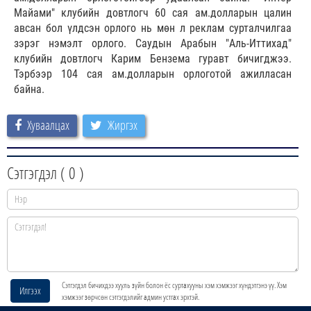
Майами" клубийн довтлогч 60 сая ам.долларын цалин
авсан бол үлдсэн орлого нь мөн л реклам сурталчилгаа
зэрэг нэмэлт орлого. Саудын Арабын "Аль-Иттихад"
клубийн довтлогч Карим Бензема гуравт бичигджээ.
Тэрбээр 104 сая ам.долларын орлоготой ажилласан
байна.
Хуваалцах
Жиргэх
Сэтгэгдэл (
0
)
Сэтгэгдэл бичихдээ хууль зүйн болон ёс суртахууны хэм хэмжээг хүндэтгэнэ үү. Хэм
Илгээх
хэмжээг зөрчсөн сэтгэгдэлийг админ устгах эрхтэй.