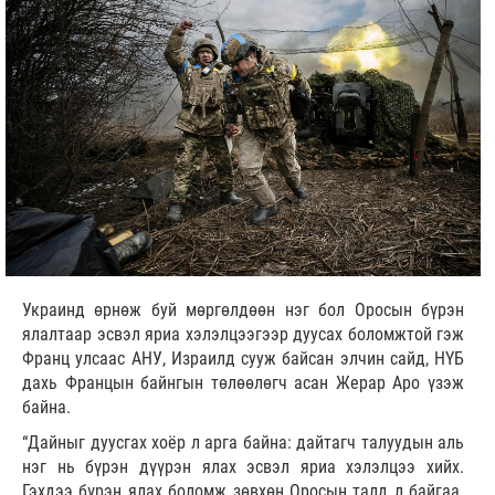
Украинд өрнөж буй мөргөлдөөн нэг бол Оросын бүрэн
ялалтаар эсвэл яриа хэлэлцээгээр дуусах боломжтой гэж
Франц улсаас АНУ, Израилд сууж байсан элчин сайд, НҮБ
дахь Францын байнгын төлөөлөгч асан Жерар Аро үзэж
байна.
“Дайныг дуусгах хоёр л арга байна: дайтагч талуудын аль
нэг нь бүрэн дүүрэн ялах эсвэл яриа хэлэлцээ хийх.
Гэхдээ бүрэн ялах боломж зөвхөн Оросын талд л байгаа.