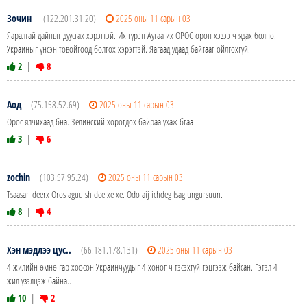
Зочин
(122.201.31.20)
2025 оны 11 сарын 03
Яаралтай дайныг дуусгах хэрэгтэй. Их гүрэн Аугаа их ОРОС орон хэзээ ч ядах болно.
Украиныг үнсэн товойгоод болгох хэрэгтэй. Яагаад удаад байгааг ойлгохгүй.
2
|
8
Аод
(75.158.52.69)
2025 оны 11 сарын 03
Орос ялчихаад бна. Зелинский хорогдох байраа ухаж бгаа
3
|
6
zochin
(103.57.95.24)
2025 оны 11 сарын 03
Tsaasan deerx Oros aguu sh dee xe xe. Odo aij ichdeg tsag ungursuun.
8
|
4
Хэн мэдлээ цус..
(66.181.178.131)
2025 оны 11 сарын 03
4 жилийн өмнө гар хоосон Украинчуудыг 4 хоног ч тэсэхгүй гэцгээж байсан. Гэтэл 4
жил үзэлцэж байна..
10
|
2