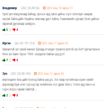
Владимир
(202.126.89.56)
2025 оны 10 сарын 31
Ороё ужe ялагдчихаад байхад..оросын ард түмэн дайны эсрэг олонтзуун саяараа
жагсаж байна.дайн Украйны ялаотаар дуусч байна..Томагавкийн сургаар Путин дайныг
яаралтай дуусгахаар шийдсэн..
5
|
4
Иргэн
(66.181.191.153)
2025 оны 11 сарын 03
Яаагаачгүй эрт хүний өмнөөс буугаад өгчихдөг гутранги үзэлтэй хүн бн!!! Цагтаа Арлын
Япон улс Хаант Орсыг 1904- сөхрүүлэж байсан шүү дээ!!
7
|
4
Зүч
(202.126.90.143)
2025 оны 11 сарын 03
мөргөлдөөн биш дайн болоод байна шүү дээ. Хэн газар нутгийнхаа хорин хувийг
алдчихаад бууж өгөх гэрээнд гар хөлийнхөө хээг дарах билээ. Тэгвэл ард түмэн нь
хэдэн үеэрээ хараах байлгүй....
2
|
0