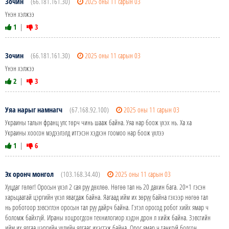
Зочин
(66.181.161.30)
2025 оны 11 сарын 03
Үнэн хэлжээ
1
|
3
Зочин
(66.181.161.30)
2025 оны 11 сарын 03
Үнэн хэлжээ
2
|
3
Уяа нарыг намнагч
(67.168.92.100)
2025 оны 11 сарын 03
Украины талын франц улс төрч чинь шааж байна. Уяа нар боож үхэх нь. Ха ха
Украины хоосон мэдээлэлд итгэсэн хэдхэн гоомоо нар боож үхлээ
1
|
6
Эх оронч монгол
(103.168.34.40)
2025 оны 11 сарын 03
Хуцдаг гөлөг! Оросын үхэл 2 сая руу дөхлөө. Нөгөө тал нь 20 дахин бага. 20×1 гэсэн
харьцаатай цэргийн үхэл явагдаж байна. Яагаад ийм их зөрүү байна гэхээр нөгөө тал
нь роботоор зэвсэглэн оросын тал руу дайрч байна. Гэтэл оросод робот хийх ямар ч
боломж байхгүй. Ираны хоцрогдсон технилогиор хэдэн дрон л хийж байна. Зэвсгийн
ийм их ялгаа цэргийн үхлийн ялгааг ихэсгэж байна. Орос ямар ч танкгүй болсон.