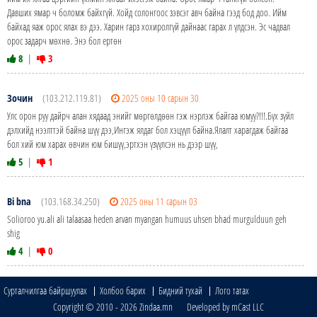
Давших ямар ч боломж байхгүй. Хойд солонгоос зэвсэг авч байна гээд бод доо. Ийм
байхад яаж орос ялах вэ дээ. Харин гарз хохиролгүй дайнаас гарах л үлдсэн. Эс чадвал
орос задарч мөхнө. Энэ бол ертөн
8
|
3
Зочин
(103.212.119.81)
2025 оны 10 сарын 30
Улс орон руу дайрч алан хядаад энийг мөргөлдөөн гэж нэрлэж байгаа юмуу?!!!.Бүх зүйл
дэлхийд нээлттэй байна шүү дээ,Ингэж ялдаг бол хэцүүл байна.Ялалт харагдаж байгаа
бол хий юм харах өвчин юм бишүү,эртхэн үзүүлсэн нь дээр шүү,
5
|
1
Bi bna
(103.168.34.250)
2025 оны 11 сарын 03
Solioroo yu.ali ali talaasaa heden arvan myangan humuus uhsen bhad murgulduun geh
shig
4
|
0
Сурталчилгаа байршуулах
Холбоо барих
Бидний тухай
Лого татах
Copyright © 2010 - 2026 Zindaa.mn Developed by mCast LLC