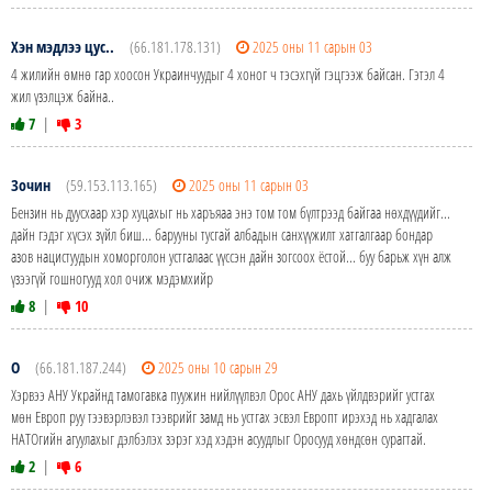
Хэн мэдлээ цус..
(66.181.178.131)
2025 оны 11 сарын 03
4 жилийн өмнө гар хоосон Украинчуудыг 4 хоног ч тэсэхгүй гэцгээж байсан. Гэтэл 4
жил үзэлцэж байна..
7
|
3
Зочин
(59.153.113.165)
2025 оны 11 сарын 03
Бензин нь дуусхаар хэр хуцахыг нь харъяаа энэ том том бүлтрээд байгаа нөхдүүдийг...
дайн гэдэг хүсэх зүйл биш... барууны тусгай албадын санхүүжилт хатгалгаар бондар
азов нацистуудын хоморголон устгалаас үүссэн дайн зогсоох ёстой... буу барьж хүн алж
үзээгүй гошногууд хол очиж мэдэмхийр
8
|
10
О
(66.181.187.244)
2025 оны 10 сарын 29
Хэрвээ АНУ Украйнд тамогавка пуужин нийлүүлвэл Орос АНУ дахь үйлдвэрийг устгах
мөн Европ руу тээвэрлэвэл тээврийг замд нь устгах эсвэл Европт ирэхэд нь хадгалах
НАТОгийн агуулахыг дэлбэлэх зэрэг хэд хэдэн асуудлыг Оросууд хөндсөн сурагтай.
2
|
6