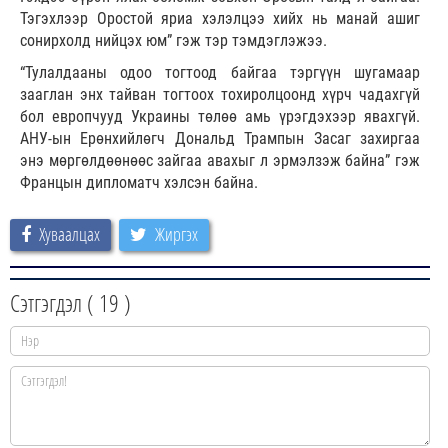
Тэгэхлээр Оростой яриа хэлэлцээ хийх нь манай ашиг
сонирхолд нийцэх юм” гэж тэр тэмдэглэжээ.
“Тулалдааны одоо тогтоод байгаа тэргүүн шугамаар
зааглан энх тайван тогтоох тохиролцоонд хүрч чадахгүй
бол европчууд Украины төлөө амь үрэгдэхээр явахгүй.
АНУ-ын Ерөнхийлөгч Дональд Трампын Засаг захиргаа
энэ мөргөлдөөнөөс зайгаа авахыг л эрмэлзэж байна” гэж
Францын дипломатч хэлсэн байна.
Хуваалцах
Жиргэх
Сэтгэгдэл (
19
)