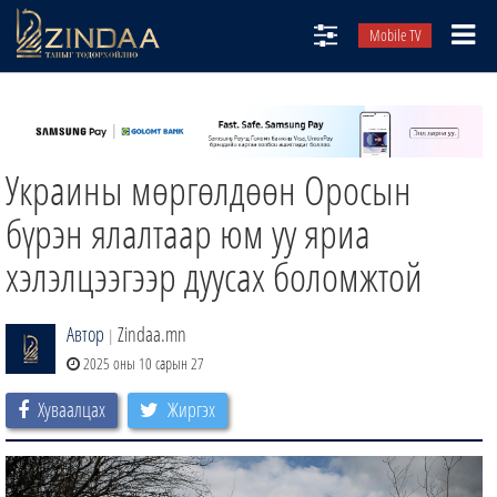
Mobile TV
НИЙТЛЭЛЧИД
ТВ8
Украины мөргөлдөөн Оросын
ӨГЛӨӨНИЙ СОНИН
АУДИО ЗОХИОЛ
бүрэн ялалтаар юм уу яриа
ЗИНДАА СЭТГҮҮЛ
хэлэлцээгээр дуусах боломжтой
Автор
Zindaa.mn
|
2025 оны 10 сарын 27
Хуваалцах
Жиргэх