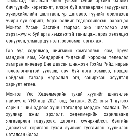
тэмцэхэд чиглэсэн олон улсын хүний эрхийн баримт
бичгүүдийн хэрэгжилт, илэрч буй ялгаварлан гадуурхалт,
хүчирхийллийн шалтгаан, үр дагавар, түүнийг арилгахад
учирч буй сорилт, бэрхшээлийг тодорхойлохын зэрэгцээ
Монгол Улсын Засгийн газраас энэ чиглэлээр авч
хэрэгжүүлж буй арга хэмжээтэй танилцаж, яриа хэлэлцээ
өрнүүлэн, улмаар дүгнэлт, зөвлөмж гаргах аж.
Гэр бүл, хөдөлмөр, нийгмийн хамгааллын яам, Эрүүл
мэндийн яам, Жендерийн Үндэсний хорооны төлөөлөл
хамтран өнөөдөр Бие даасан шинжээч Грэйм Рийд нарын
төлөөлөгчидтэй уулзаж, авч буй арга хэмжээ, нөхцөл
байдлын талаар мэдээлэл өгч, сонирхсон асуултад
хариулт өглөө.
Монгол Улс Хөдөлмөрийн тухай хуулийг шинэчлэн
найруулж УИХ-аар 2021 онд баталж, 2022 оны 1 дүгээх
сарын 1-ний өдрөөс хүчин төгөлдөр мөрдөж эхэлсэн. Тус
хуулиар ажил эрхлэлт, хөдөлмөрийн харилцаанд
ялгаварлан гадуурхах, дарамт, хүчирхийлэл, бэлгийн
дарамтыг хориглох тухай зүйлийг тусгайлан хуульчлан
баталсан билээ