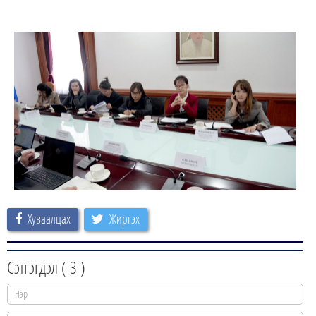
Хуваалцах
Жиргэх
Сэтгэгдэл (
3
)