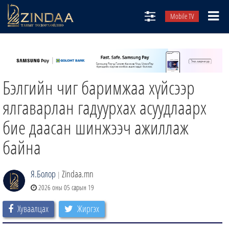
Mobile TV
НИЙТЛЭЛЧИД
ТВ8
Бэлгийн чиг баримжаа хүйсээр
ӨГЛӨӨНИЙ СОНИН
АУДИО ЗОХИОЛ
ялгаварлан гадуурхах асуудлаарх
ЗИНДАА СЭТГҮҮЛ
бие даасан шинжээч ажиллаж
байна
Я.Болор
Zindaa.mn
|
2026 оны 05 сарын 19
Хуваалцах
Жиргэх