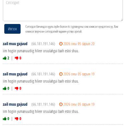
Сэтгэгдэл бичихдээ хууль зүйн болон ёс суртахууны хэм хэмжээг хүндэтгэнэ үү. Хэм
Илгээх
хэмжээг зөрчсөн сэтгэгдэлийг админ устгах эрхтэй.
zail muu gajuud
(66.181.191.146)
2026 оны 05 сарын 20
iim hogiin yumanuudiig hileer oruulahgui baih estoi shuu.
2
|
0
zail muu gajuud
(66.181.191.146)
2026 оны 05 сарын 19
iim hogiin yumanuudiig hileer oruulahgui baih estoi shuu.
0
|
0
zail muu gajuud
(66.181.191.146)
2026 оны 05 сарын 19
iim hogiin yumanuudiig hileer oruulahgui baih estoi shuu.
0
|
0