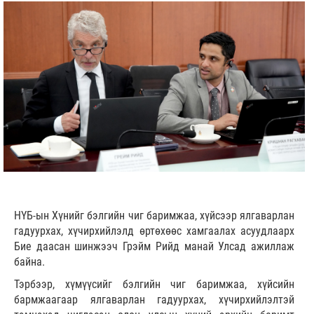
НҮБ-ын Хүнийг бэлгийн чиг баримжаа, хүйсээр ялгаварлан
гадуурхах, хүчирхийлэлд өртөхөөс хамгаалах асуудлаарх
Бие даасан шинжээч Грэйм Рийд манай Улсад ажиллаж
байна.
Тэрбээр, хүмүүсийг бэлгийн чиг баримжаа, хүйсийн
бармжаагаар ялгаварлан гадуурхах, хүчирхийлэлтэй