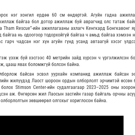
орох нэг хонгил ердөө 60 см өндөртэй. Агуйн гадна ажилл
жиллаж байгаа бол дотор ажиллаж буй аврагчид олс татаж бай
ta Tham Rescue”-ийн ажиллагааны ахлагч Кенгкард Бонгкавонг я
д байгаа нь одоогоор тодорхойгүй байгаа ч амьд байгаа хэмээн 
с гарч чадсан нэг хүн агуйн гүнд усанд автаагүй хэсэг үлдс
гэж үзэж буй хэсгээс 40 метрийн зайд хүрсэн ч үргэлжилсэн б
өж, цааш явах боломжгүй болсон байна.
олборлож байсан эсвэл уурхайн компанид ажиллаж байсан э
үлийн жилүүдэд Лаост шороон ордын олборлолт эрчимтэй өссөн 
 болох Stimson Center-ийн судалгаагаар 2023–2025 оны хооро
дсэн аж. Өнгөрсөн жил Лаосын засгийн газар байгаль орчны асу
олборлолтын зөвшөөрөл олгохыг хориглосон байна.