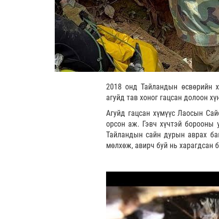
2018 онд Тайландын өсвөрийн х
агуйд тав хоног гацсан долоон х
Агуйд гацсан хүмүүс Лаосын Сай
орсон аж. Гэвч хүчтэй борооны 
Тайландын сайн дурын аврах баг
мөлхөж, авирч буй нь харагдсан 