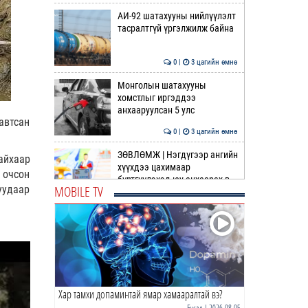
АИ-92 шатахууны нийлүүлэлт
тасралтгүй үргэлжилж байна
0 |
3 цагийн өмнө
Монголын шатахууны
хомстлыг иргэддээ
анхааруулсан 5 улс
автсан
0 |
3 цагийн өмнө
ЗӨВЛӨМЖ | Нэгдүгээр ангийн
айхаар
хүүхдээ цахимаар
 очсон
бүртгүүлэхэд юу анхаарах в…
MOBILE TV
уудаар
0 |
4 цагийн өмнө
Дорноговь аймгийн
өвөлжилтийн бэлтгэл 81.2
хувьтай үргэлжилж байна
0 |
4 цагийн өмнө
Хар тамхи допаминтай ямар хамааралтай вэ?
Согтуугаар тээврийн
хэрэгсэл жолоодсон 95
Бусад
| 2026-08-05