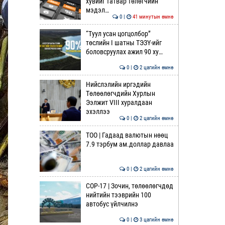
хувийг татвар төлөгчийн
мэдэл…
0 |
41 минутын өмнө
“Туул усан цогцолбор”
төслийн I шатны ТЭЗҮ-ийг
боловсруулах ажил 90 ху…
0 |
2 цагийн өмнө
Нийслэлийн иргэдийн
Төлөөлөгчдийн Хурлын
Ээлжит VIII хуралдаан
эхэллээ
0 |
2 цагийн өмнө
ТОО | Гадаад валютын нөөц
7.9 тэрбум ам.доллар давлаа
0 |
2 цагийн өмнө
COP-17 | Зочин, төлөөлөгчдөд
нийтийн тээврийн 100
автобус үйлчилнэ
0 |
3 цагийн өмнө