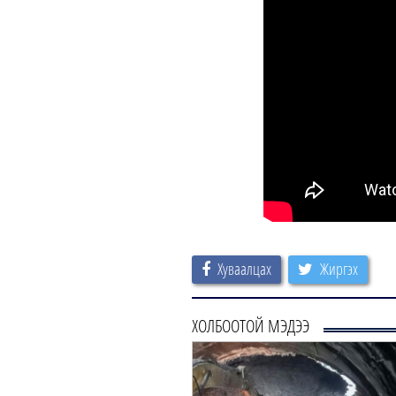
Хуваалцах
Жиргэх
ХОЛБООТОЙ МЭДЭЭ