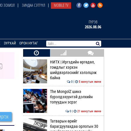
О ЗОХИОЛ
ЗИНДАА СЭТГҮҮЛ
MOBILE TV
ПҮРЭВ
2026.08.06
E
ЗУРХАЙ
ОРОН НУТАГ
НИТХ | Иргэдийн өргөдөл,
гомдлыг хэрхэн
шийдвэрлэснийг хэлэлцэж
байна
0 |
5 минутын өмнө
The MongolZ шинэ
бүрэлдэхүүнтэй дэлхийн
топуудын эсрэг
0 |
21 минутын өмнө
ргэх
Татварын өрийг
барагдуулахдаа орлогын 30