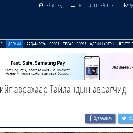
НИЙТЛЭЛЧИД
ТВ8
ӨГЛӨӨНИЙ СОНИН
АУДИ
УЛЬ
ДЭЛХИЙ
НААДАМ-2026
СПОРТ
УРЛАГ
COP17
ӨДРИЙН ХӨТӨЧ
LIFE STYL
сийг аврахаар Тайландын аврагчид
Хуваалцах
Жи