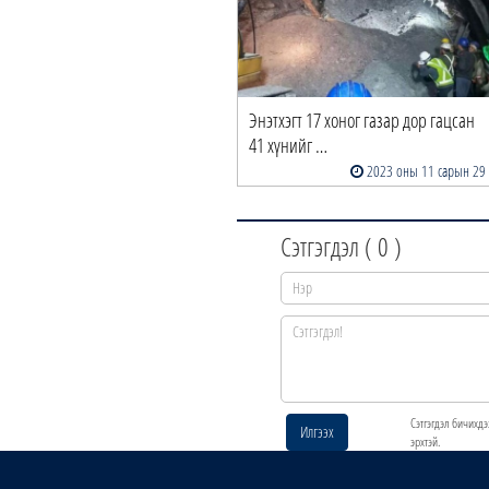
Энэтхэгт 17 хоног газар дор гацсан
41 хүнийг …
2023 оны 11 сарын 29
Сэтгэгдэл (
0
)
Сэтгэгдэл бичихдэ
Илгээх
эрхтэй.