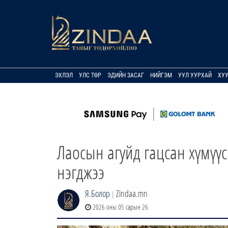
ЭХЛЭЛ
УЛС ТӨР
ЭДИЙН ЗАСАГ
НИЙГЭМ
УУЛ УУРХАЙ
ХУ
Лаосын агуйд гацсан хүмүү
нэгджээ
Я.Болор
Zindaa.mn
|
2026 оны 05 сарын 26