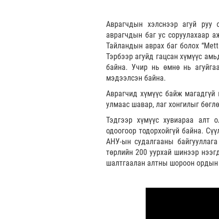
Аврагчдын хэлснээр агуй руу 
аврагчдын баг ус соруулахаар а
Тайландын аврах баг болох “Met
Тэрбээр агуйд гацсан хүмүүс амь
байна. Учир нь өмнө нь агуйгаа
мэдээлсэн байна.
Аврагчид хүмүүс байж магадгүй 
улмаас шавар, лаг хонгилыг бөгл
Тэдгээр хүмүүс хувиараа алт 
одоогоор тодорхойгүй байна. Сү
АНУ-ын судалгааны байгууллага
төрлийн 200 уурхай шинээр нээг
шалтгаалан алтны шороон ордын 