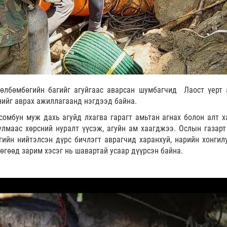
өлбөмбөгийн багийг агуйгаас аварсан шумбагчид Лаост үерт 
үнийг аврах ажиллагаанд нэгдээд байна.
сомбун муж дахь агуйд лхагва гарагт амьтан агнах болон алт х
улмаас хөрсний нуралт үүсэж, агуйн ам хаагджээ. Ослын газарт
ийн нийтэлсэн дүрс бичлэгт аврагчид харанхуй, нарийн хонгил
бөгөөд зарим хэсэг нь шавартай усаар дүүрсэн байна.