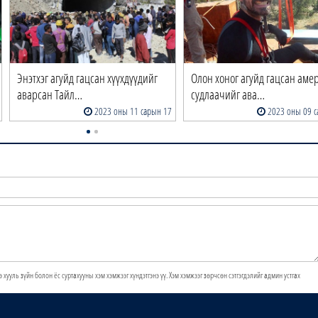
Энэтхэг агуйд гацсан хүүхдүүдийг
Олон хоног агуйд гацсан аме
аварсан Тайл…
судлаачийг ава…
2023 оны 11 сарын 17
2023 оны 09 с
э хууль зүйн болон ёс суртахууны хэм хэмжээг хүндэтгэнэ үү. Хэм хэмжээг зөрчсөн сэтгэгдэлийг админ устгах