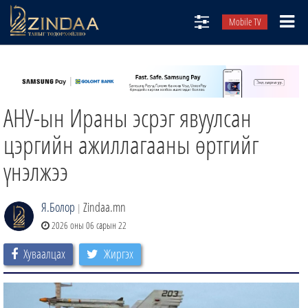
Mobile TV
НИЙТЛЭЛЧИД
ТВ8
АНУ-ын Ираны эсрэг явуулсан
ӨГЛӨӨНИЙ СОНИН
АУДИО ЗОХИОЛ
цэргийн ажиллагааны өртгийг
ЗИНДАА СЭТГҮҮЛ
үнэлжээ
Я.Болор
Zindaa.mn
|
2026 оны 06 сарын 22
Хуваалцах
Жиргэх