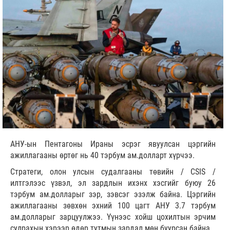
АНУ-ын Пентагоны Ираны эсрэг явуулсан цэргийн
ажиллагааны өртөг нь 40 тэрбум ам.долларт хүрчээ.
Стратеги, олон улсын судалгааны төвийн / CSIS /
илтгэлээс үзвэл, эл зардлын ихэнх хэсгийг буюу 26
тэрбум ам.долларыг зэр, зэвсэг эзэлж байна. Цэргийн
ажиллагааны зөвхөн эхний 100 цагт АНУ 3.7 тэрбум
ам.долларыг зарцуулжээ. Үүнээс хойш цохилтын эрчим
сулрахын хэрээр өдөр тутмын зардал мөн буурсан байна.