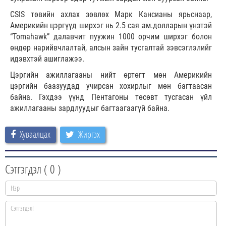
CSIS төвийн ахлах зөвлөх Марк Кансианы ярьснаар,
Америкийн цэргүүд ширхэг нь 2.5 сая ам.долларын үнэтэй
“Tomahawk” далавчит пуужин 1000 орчим ширхэг болон
өндөр нарийвчлалтай, алсын зайн тусгалтай зэвсэглэлийг
идэвхтэй ашиглажээ.
Цэргийн ажиллагааны нийт өртөгт мөн Америкийн
цэргийн баазуудад учирсан хохирлыг мөн багтаасан
байна. Гэхдээ үүнд Пентагоны төсөвт тусгасан үйл
ажиллагааны зардлуудыг багтаагаагүй байна.
Хуваалцах
Жиргэх
Сэтгэгдэл (
0
)