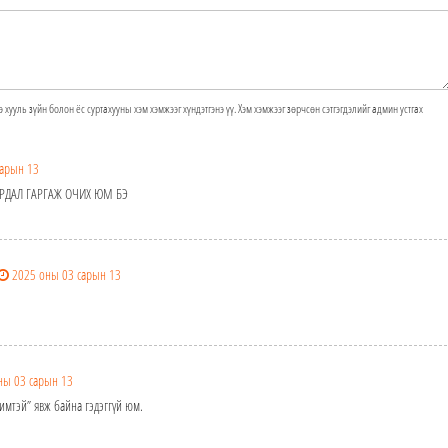
э хууль зүйн болон ёс суртахууны хэм хэмжээг хүндэтгэнэ үү. Хэм хэмжээг зөрчсөн сэтгэгдэлийг админ устгах
сарын 13
ЗАРДАЛ ГАРГАЖ ОЧИХ ЮМ БЭ
2025 оны 03 сарын 13
ны 03 сарын 13
чимтэй” явж байна гэдэггүй юм.