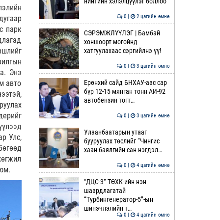
нийтийн хэлэлцүүлэг боллоо
лэлийн
0 |
2 цагийн өмнө
дугаар
с парк
СЭРЭМЖЛҮҮЛЭГ | Бамбай
длагад
хоншоорт могойнд
вшлийг
хатгуулахаас сэргийлнэ үү!
рилгын
0 |
3 цагийн өмнө
а. Энэ
Ерөнхий сайд БНХАУ-аас сар
м авто
бүр 12-15 мянган тонн АИ-92
ээтэй,
автобензин тогт…
руулах
дерийг
0 |
3 цагийн өмнө
үүлээд
Улаанбаатарын утааг
р Улс,
бууруулах төслийг “Чингис
бөгөөд
хаан баялгийн сан нэгдэл…
хөгжил
0 |
4 цагийн өмнө
юм.
"ДЦС-3” ТӨХК-ийн нэн
шаардлагатай
“Турбингенератор-5”-ын
шинэчлэлийн т…
0 |
4 цагийн өмнө