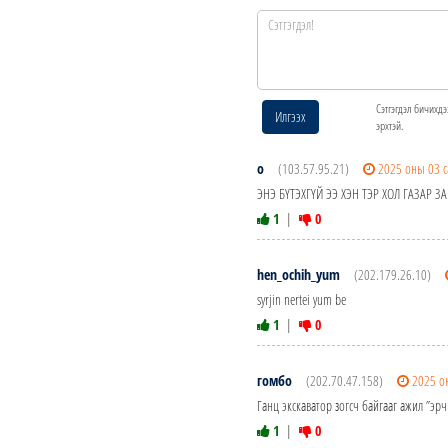
Сэтгэгдэл бичихдэ
Илгээх
эрхтэй.
о
(103.57.95.21)
2025 оны 03 
ЭНЭ БҮТЭХГҮЙ ЭЭ ХЭН ТЭР ХОЛ ГАЗАР 
1
|
0
hen_ochih_yum
(202.179.26.10)
syrjin nertei yum be
1
|
0
гомбо
(202.70.47.158)
2025 о
Ганц экскаватор зогсч байгааг ажил ”эр
1
|
0