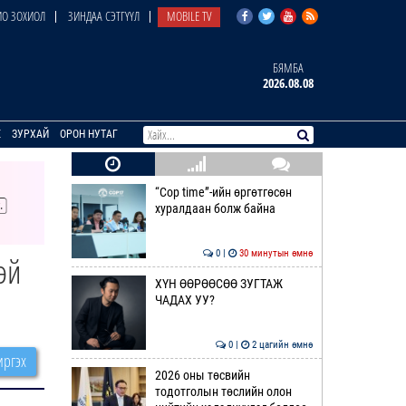
О ЗОХИОЛ
ЗИНДАА СЭТГҮҮЛ
MOBILE TV
БЯМБА
2026.08.08
E
ЗУРХАЙ
ОРОН НУТАГ
“Cop time”-ийн өргөтгөсөн
хуралдаан болж байна
0 |
30 минутын өмнө
эй
ХҮН ӨӨРӨӨСӨӨ ЗУГТАЖ
ЧАДАХ УУ?
0 |
2 цагийн өмнө
ргэх
2026 оны төсвийн
тодотголын төслийн олон