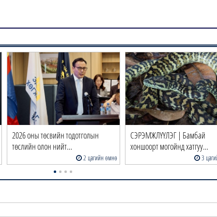
2026 оны төсвийн тодотголын
СЭРЭМЖЛҮҮЛЭГ | Бамбай
төслийн олон нийт…
хоншоорт могойнд хатгуу…
2 цагийн өмнө
3 цаги