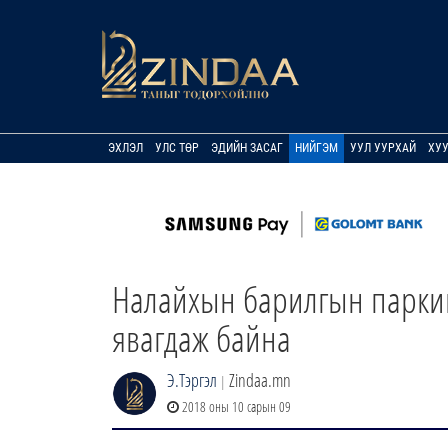
ЭХЛЭЛ
УЛС ТӨР
ЭДИЙН ЗАСАГ
НИЙГЭМ
УУЛ УУРХАЙ
ХУ
Налайхын барилгын паркий
явагдаж байна
Э.Тэргэл
Zindaa.mn
|
2018 оны 10 сарын 09