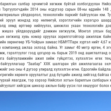
барилгын салбар эрчимтэй хөгжиж буйтай холбогдуулан Нийс
 Тэргүүлэгчдийн 2014 оны есдүгээр сарын 08-ны өдрийн 148 
атериалын үйлдвэрлэл, технологийн паркийг байгуулсан юм. Ту
ий эрүүл мэндэд хор нөлөөгүй, хэрэглэгчийн хэрэгцээ шаар
ээлд хямд өртгөөр нийлүүлэх, шинжлэх ухаан технологийн дэ
р жишээ үйлдвэрүүдийг дэмжин хөгжүүлж, Монгол улсын ба
ын хөгжилд хувь нэмэр оруулах зорилготойгоор ажиллаж байн
ийн хөрөнгөөр УБ-Чойрын замаас НБМҮТПарк хүртэл нийт 4,67 к
 компаниуд ажлаа эхлээд байна. Уг замыг 40 метр өргөн, 4 эгн
амж, гэрэлтүүлэг гээд цогцоор нь барьж 2019 онд ашиглалтанд о
га байгууламжийн ажил хийж гүйцэтгэх, хүлээлгэн өгөх тен
байгууллагаар “Заабар” ХХК шалгаран үйл ажиллагаагаа эхл
жийг энэ оны 4 дүгээр улиралд хүлээлгэн өгнө. Одоогийн байдлаа
өгрөгийн хөрөнгө оруулалтыг дэд бүтцийн ажилд хийгээд байгаа 
урхай явагдаж, тэр хэрээр Нийслэл хотын барилгын салбарын 
байгуулалт хийгдэж шинээр ажлын байр үүсэх гол хөшүүрэг болох 