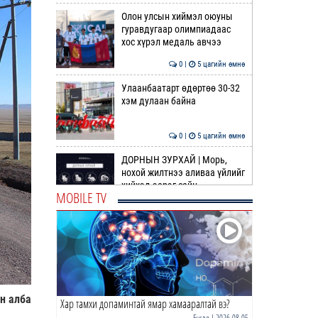
Олон улсын хиймэл оюуны
гуравдугаар олимпиадаас
хос хүрэл медаль авчээ
0 |
5 цагийн өмнө
Улаанбаатарт өдөртөө 30-32
хэм дулаан байна
0 |
5 цагийн өмнө
ДОРНЫН ЗУРХАЙ | Морь,
нохой жилтнээ аливаа үйлийг
хийхэд эерэг сайн
MOBILE TV
0 |
5 цагийн өмнө
ӨГЛӨӨНИЙ МЭНД!
0 |
6 цагийн өмнө
н алба
Хар тамхи допаминтай ямар хамааралтай вэ?
Барселона | Солилцоо
наймаа дагасан том
Бусад
| 2026-08-05