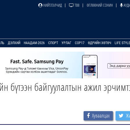
НИЙТЛЭЛЧИД
ТВ8
ӨГЛӨӨНИЙ СОНИН
АУДИ
УЛЬ
ДЭЛХИЙ
НААДАМ-2026
СПОРТ
УРЛАГ
COP17
ӨДРИЙН ХӨТӨЧ
LIFE STYL
н бүтээн байгуулалтын ажил эрчимт
Хуваалцах
Жи