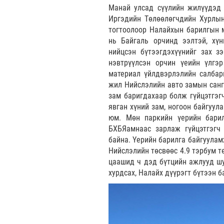
Манай улсад сүүлийн жилүүдэд 
Иргэдийн Төлөөлөгчдийн Хурлын
тогтоолоор Налайхын барилгын м
нь Байгаль орчинд ээлтэй, хүн
нийцсэн бүтээгдэхүүнийг зах з
нэвтрүүлсэн орчин үеийн үлгэ
материал үйлдвэрлэлийн салбар
жил Нийслэлийн авто замын санг
зам баригдахаар болж гүйцэтгэгч
явган хүний зам, ногоон байгуул
юм. Мөн паркийн үерийн барил
БХБЯамнаас зарлаж гүйцэтгэгч 
байна. Үерийн барилга байгуулам
Нийслэлийн төсвөөс 4.9 тэрбум т
цаашид ч дэд бүтцийн ажлууд шу
хурдсах, Налайх дүүрэгт бүтээн 