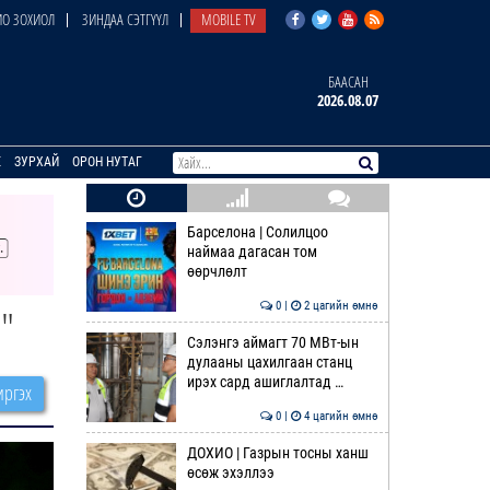
О ЗОХИОЛ
ЗИНДАА СЭТГҮҮЛ
MOBILE TV
БААСАН
2026.08.07
E
ЗУРХАЙ
ОРОН НУТАГ
Барселона | Солилцоо
наймаа дагасан том
өөрчлөлт
0 |
2 цагийн өмнө
"
Сэлэнгэ аймагт 70 МВт-ын
дулааны цахилгаан станц
ирэх сард ашиглалтад …
ргэх
0 |
4 цагийн өмнө
ДОХИО | Газрын тосны ханш
өсөж эхэллээ