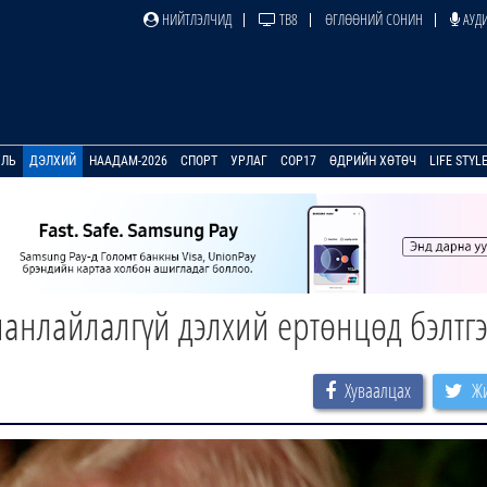
НИЙТЛЭЛЧИД
ТВ8
ӨГЛӨӨНИЙ СОНИН
АУДИ
УЛЬ
ДЭЛХИЙ
НААДАМ-2026
СПОРТ
УРЛАГ
COP17
ӨДРИЙН ХӨТӨЧ
LIFE STYL
нлайлалгүй дэлхий ертөнцөд бэлтгэ
Хуваалцах
Жи