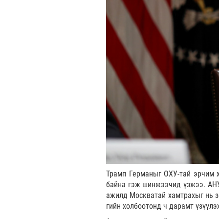
Трамп Германыг ОХУ-тай эрчим 
байна гэж шинжээчид үзжээ. АНУ
ажилд Москватай хамтрахыг нь зо
гийн холбоотонд ч дарамт үзүүлэ