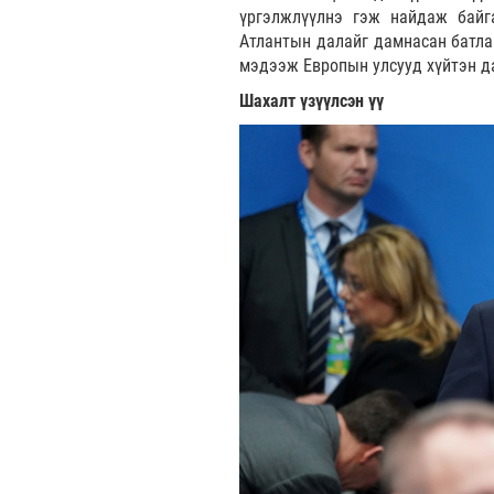
үргэлжлүүлнэ гэж найдаж байга
Атлантын далайг дамнасан батлан
мэдээж Европын улсууд хүйтэн да
Шахалт үзүүлсэн үү