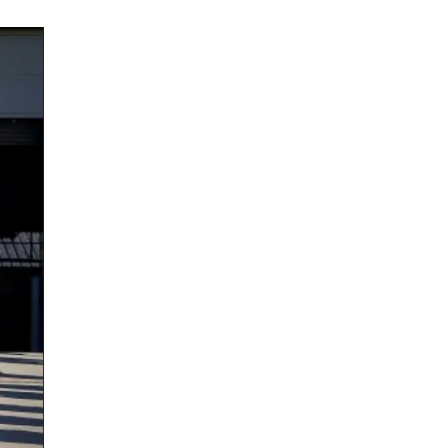
Усны ослоос 154 иргэний амь
насыг авран хамгаалжээ
0 |
2026-08-06
А.Оргилмаа Жюү Жицүгийн
дэлхийн аваргаас дөрвөн
медаль хүртлээ
0 |
2026-08-06
“Хотын дарга сонсож байна”
150150 тусгай дугаарыг
наймдугаар сарын 14-…
0 |
2026-08-06
НИТХ | Иргэдийн өргөдөл,
гомдлыг хэрхэн
шийдвэрлэснийг хэлэлцэж
байна
0 |
2026-08-06
The MongolZ шинэ
бүрэлдэхүүнтэй дэлхийн
топуудын эсрэг