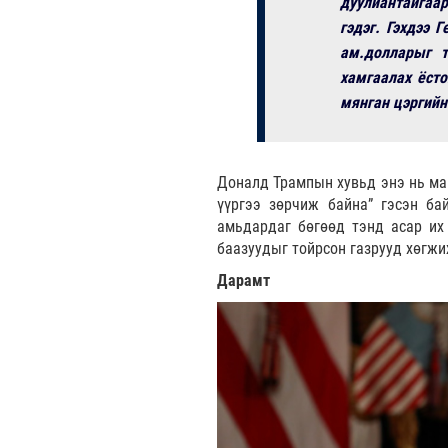
дуулиантайгаар
гэдэг. Гэхдээ 
ам.долларыг 
хамгаалах ёсто
мянган цэргийн
Доналд Трампын хувьд энэ нь маш
үүргээ зөрчиж байна” гэсэн ба
амьдардаг бөгөөд тэнд асар их
баазуудыг тойрсон газрууд хөгжиж
Дарамт