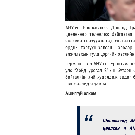
АНУ-ын Ерөнхийлөгч Доналд Тр
цөөлөхөөр төлөвлөж байгаагаа 
эвслийн санхүүжилтэд хангалтт
ордны тэргүүн хэлсэн. Тэрбээр
ажиллахын тулд цэргийн эвслийн 
Германы тал АНУ-ын Ерөнхийлөгч
улс “Хойд урсгал 2”-ын бүтээн
байгалийн хий худалдаж авдаг б
шинжээчид ч үзжээ.
Ашиггүй алхам
Шинжээчид АНУ
цөөлсөн ч АН