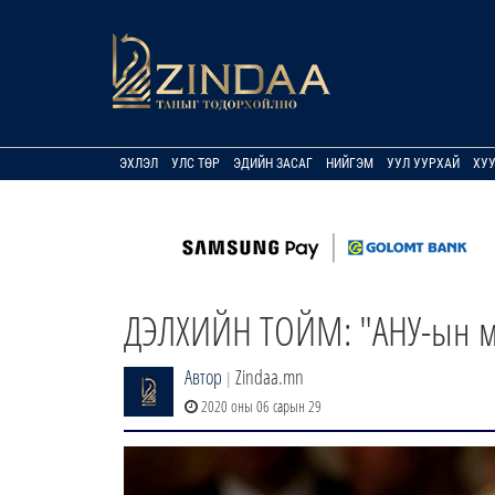
ЭХЛЭЛ
УЛС ТӨР
ЭДИЙН ЗАСАГ
НИЙГЭМ
УУЛ УУРХАЙ
ХУ
ДЭЛХИЙН ТОЙМ: "АНУ-ын ма
Автор
Zindaa.mn
|
2020 оны 06 сарын 29