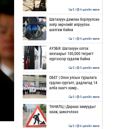
0 |
4 цагийн өмнө
Шатахуун дамлан борлуулсан
хоёр зөрчлийг илрүүлэн
шалгаж байна
1 |
4 цагийн өмнө
АҮЭБЯ: Шатахуун олгох
хязгаарыг 100,000 төгрөгт
хүргэхээр судалж байна
0 |
5 цагийн өмнө
ОБЕГ | Олон улсын туршлага
судлах сургалт, дадлагад 14
алба хаагч хамр…
0 |
5 цагийн өмнө
ТАНИЛЦ | Дараах замуудыг
хааж, шинэчлэнэ
0 |
6 цагийн өмнө