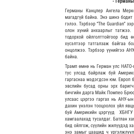
- Германы
Германы Канцлер Ангела Мерке
магадгүй байна. Энэ шинэ бодит
гэлээ. Тэрбээр “The Guardian” з
олон хүний анхаарлыг татжээ. 
тодорхой ойлголттойгоор бид ө
хүсэлтээр татгалзаж байгаа б
онцолжээ. Тэрбээр үүнийгээ АН
байна.
Трамп өмнө нь Герман улс НАТО-г
тус улсад байрлаж буй Америк
гаргаснаа мэдэгдсэн юм. Европ 
эвслийн бусад орны эрх баригч
бичгийн дарга Майк Помпео Брюс
улсаас цэргээ гаргах нь АНУ-ын
дахин үнэлэн тооцоолох үйл явц
буй Америкийн цэргүүд ХБНГУ 
хамгаалахад тусалдаг. Батлан ха
бид ойлгож, сүүлийн жилүүдэд ха
энэ замыг цаашид ч үргэлжлүүлн