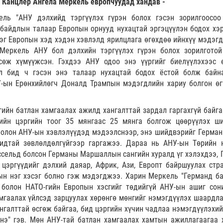
 Канцлер Ангела Меркель европчуудад хандав -
ль "АНУ дэлхийд тэргүүлэх гүрэн болох гэсэн зорилгоосоо
 байдлын талаар Европын орнууд нухацтай эргэцүүлэн бодох хэр
эрэг Европын хэд хэдэн хэвлэлд ярилцлага өгөхдөө ийнхүү мэдэгд
Меркель АНУ бол дэлхийн тэргүүлэх гүрэн болох зорилготой
сөж хүмүүжсэн. Гэхдээ АНУ одоо энэ үүргийг биелүүлэхээс 
ол бид ч гэсэн энэ талаар нухацтай бодох ёстой болж байн
У-ын Ерөнхийлөгч Доналд Трампын мэдэгдлийн хариу болгон өг
ийн батлан ​​хамгаалах ажилд хангалттай зардал гаргахгүй байга
ийн цэргийн тоог 35 мянгаас 25 мянга болгож цөөрүүлэх ш
болон АНУ-ын хэвлэлүүдэд мэдээлснээр, энэ шийдвэрийг Герман
идтай зөвлөлдөлгүйгээр гаргажээ. Дараа нь АНУ-ын Төрийн 
сельд болсон Германы Маршаллын сангийн хуралд үг хэлэхдээ, 
 цэргүүдийг дэлхий даяар, Африк, Ази, Европт байршуулах стра
ын нэг хэсэг болно гэж мэдэгджээ. Харин Меркель "Германд б
болон НАТО-гийн Европын хэсгийг төдийгүй АНУ-ын ашиг сон
мгаалах үйлсэд зарцуулах хөрөнгө мөнгийг нэмэгдүүлэх шаардла
нгалттай өсгөж байгаа, бид цэргийн хүчин чадлаа нэмэгдүүлэхий
э" гэв. Мөн АНУ-тай батлан ​​хамгаалах хамтын ажиллагаагаа 