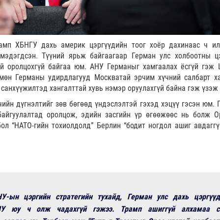
амп ХБНГУ дахь америк цэргүүдийн тоог хоёр дахинаас ч ил
мэдэгдсэн. Түүний ярьж байгаагаар Герман улс холбоотны ц
ай оролцохгүй байгаа юм. АНУ Германыг хамгаалах ёсгүй гэж 
 мөн Германы удирдлагууд Москватай эрчим хүчний салбарт х
санхүүжилтэд хангалттай хувь нэмэр оруулахгүй байна гэж үзэж 
ийн дүгнэлтийг зөв бөгөөд үндэслэлтэй гэхэд хэцүү гэсэн юм. 
 байгуулалтад оролцож, эдийн засгийн үр өгөөжөөс нь болж О
ол “НАТО-гийн тохиолдолд” Берлин “бодит ногдол ашиг авдаггү
-ын цэргийн стратегийн тухайд, Герман улс дахь цэргүүд
У юу ч олж чадахгүй гэжээ. Трамп ашиггүй алхамаа с