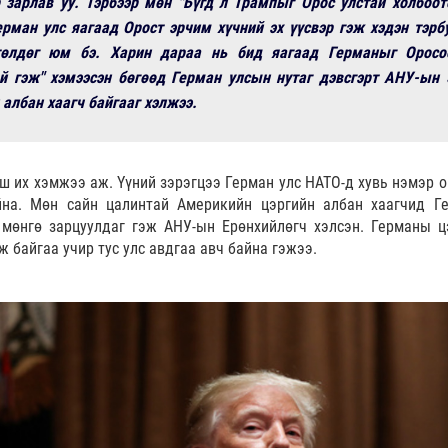
 зарлав уу. Тэрбээр мөн "Бүгд л Трампыг Орос улстай холбоот
Герман улс яагаад Орост эрчим хүчний эх үүсвэр гэж хэдэн тэрб
төлдөг юм бэ. Харин дараа нь бид яагаад Германыг Оросо
й гэж" хэмээсэн бөгөөд Герман улсын нутаг дэвсгэрт АНУ-ын 
 албан хаагч байгааг хэлжээ.
 их хэмжээ аж. Үүний зэрэгцээ Герман улс НАТО-д хувь нэмэр о
йна. Мөн сайн цалинтай Америкийн цэргийн албан хаагчид Г
 мөнгө зарцуулдаг гэж АНУ-ын Ерөнхийлөгч хэлсэн. Германы ц
 байгаа учир тус улс авдгаа авч байна гэжээ.