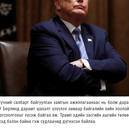
хүчний салбарт байгуулсан хамтын ажиллагаанаас нь болж дар
 Берлинд дарамт шахалт үзүүлэх замаар байгалийн хийн хоолой
гсоолгохыг хүсэж байгаа аж. Трамп эдийн засгийн ашгийн төлөө
хэд бэлэн байна гэж судлаачид дүгнэсэн байлаа.