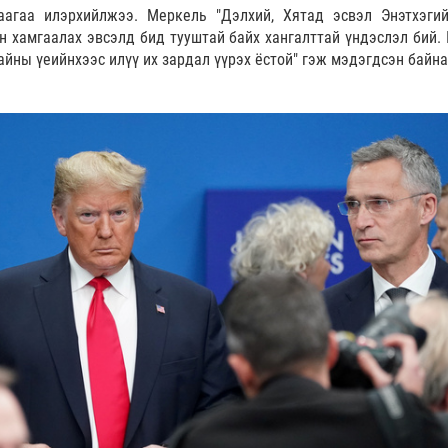
агаа илэрхийлжээ. Меркель "Дэлхий, Хятад эсвэл Энэтхэгий
 ​​хамгаалах эвсэлд бид тууштай байх хангалттай үндэслэл бий. 
йны үеийнхээс илүү их зардал үүрэх ёстой" гэж мэдэгдсэн байна