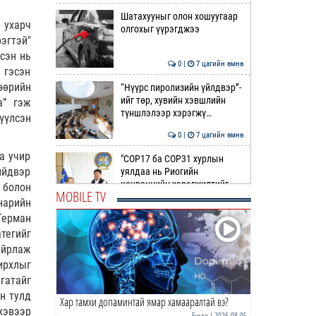
Шатахууныг олон хошуугаар
 ухарч
олгохыг үүрэгджээ
эгтэй"
сэн нь
0 |
7 цагийн өмнө
 гэсэн
өөрийн
“Нүүрс пиролизийн үйлдвэр”-
ийг төр, хувийн хэвшлийн
а” гэж
түншлэлээр хэрэгжү…
үүлсэн
0 |
7 цагийн өмнө
а учир
"COP17 ба COP31 хурлын
ийдвэр
уялдаа нь Риогийн
конвенцийн хэрэгжилтийг
 болон
MOBILE TV
ахиул…
нарийн
0 |
7 цагийн өмнө
Герман
Монгол төрийн парадокс нь
тегийг
шатахуун
айрлаж
ирхлыг
0 |
8 цагийн өмнө
гатайг
н тулд
Хар тамхи допаминтай ямар хамааралтай вэ?
Б.Пүрэвдагва: Найман
хэвээр
салбарын 103 үйлчилгээний
Бусад
| 2026-08-05