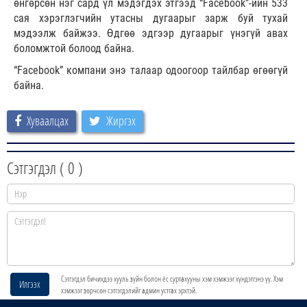
өнгөрсөн нэг сард үл мэдэгдэх этгээд “Facebook”-ийн 533
сая хэрэглэгчийн утасны дугаарыг зарж буй тухай
мэдээлж байжээ. Өдгөө эдгээр дугаарыг үнэгүй авах
боломжтой болоод байна.
“Facebook” компани энэ талаар одоогоор тайлбар өгөөгүй
байна.
Хуваалцах
Жиргэх
Сэтгэгдэл (
0
)
Сэтгэгдэл бичихдээ хууль зүйн болон ёс суртахууны хэм хэмжээг хүндэтгэнэ үү. Хэм
Илгээх
хэмжээг зөрчсөн сэтгэгдэлийг админ устгах эрхтэй.