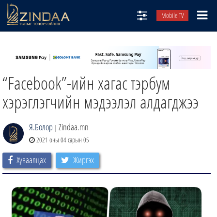
Mobile TV
НИЙТЛЭЛЧИД
ТВ8
“Facebook”-ийн хагас тэрбум
ӨГЛӨӨНИЙ СОНИН
АУДИО ЗОХИОЛ
хэрэглэгчийн мэдээлэл алдагджээ
ЗИНДАА СЭТГҮҮЛ
Я.Болор
Zindaa.mn
|
2021 оны 04 сарын 05
Хуваалцах
Жиргэх