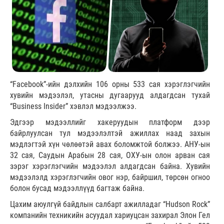
“Facebook”-ийн дэлхийн 106 орны 533 сая хэрэглэгчийн
хувийн мэдээлэл, утасны дугаарууд алдагдсан тухай
“Business Insider” хэвлэл мэдээлжээ.
Эдгээр мэдээллийг хакеруудын платформ дээр
байрлуулсан тул мэдээлэлтэй ажиллах наад захын
мэдлэгтэй хүн чөлөөтэй авах боломжтой болжээ. АНУ-ын
32 сая, Саудын Арабын 28 сая, ОХУ-ын олон арван сая
зэрэг хэрэглэгчийн мэдээлэл алдагдсан байна. Хувийн
мэдээлэлд хэрэглэгчийн овог нэр, байршил, төрсөн огноо
болон бусад мэдээллүүд багтаж байна.
Цахим аюулгүй байдлын салбарт ажилладаг “Hudson Rock”
компанийн техникийн асуудал хариуцсан захирал Элон Гел