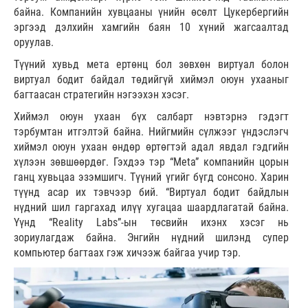
байна. Компанийн хувцааны үнийн өсөлт Цукербергийн
эргээд дэлхийн хамгийн баян 10 хүний жагсаалтад
оруулав.
Түүний хувьд мета ертөнц бол зөвхөн виртуал болон
виртуал бодит байдал төдийгүй хиймэл оюун ухааныг
багтаасан стратегийн нэгээхэн хэсэг.
Хиймэл оюун ухаан бүх салбарт нэвтэрнэ гэдэгт
тэрбумтан итгэлтэй байна. Нийгмийн сүлжээг үндэслэгч
хиймэл оюун ухаан өндөр өртөгтэй адал явдал гэдгийн
хүлээн зөвшөөрдөг. Гэхдээ тэр “Meta” компанийн цорын
ганц хувьцаа эзэмшигч. Түүний үгийг бүгд сонсоно. Харин
түүнд асар их тэвчээр бий. “Виртуал бодит байдлын
нүдний шил гаргахад илүү хугацаа шаардлагатай байна.
Үүнд “Reality Labs”-ын төсвийн ихэнх хэсэг нь
зориулагдаж байна. Энгийн нүдний шилэнд супер
компьютер багтаах гэж хичээж байгаа учир тэр.