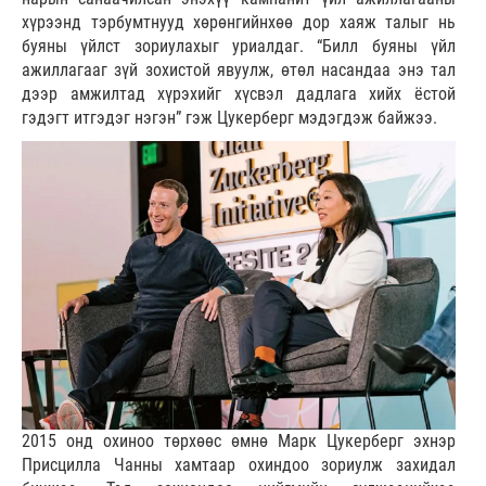
хүрээнд тэрбумтнууд хөрөнгийнхөө дор хаяж талыг нь
буяны үйлст зориулахыг уриалдаг. “Билл буяны үйл
ажиллагааг зүй зохистой явуулж, өтөл насандаа энэ тал
дээр амжилтад хүрэхийг хүсвэл дадлага хийх ёстой
гэдэгт итгэдэг нэгэн” гэж Цукерберг мэдэгдэж байжээ.
2015 онд охиноо төрхөөс өмнө Марк Цукерберг эхнэр
Присцилла Чанны хамтаар охиндоо зориулж захидал