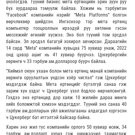
үнэлэгдэв. Түүний бизнес мета ертөнцийн эрин зуун руу
бүх хурдаараа тэмүүлж байлаа. Хожим нь тэрбумтан
“Facebook” компанийн нэрийг “Meta Platforms” болгон
өөрчлөхөөр шийдсэн. Ингэснээр тэр мета ертөнц
компьютер тооцооллын ирээдүй рүү хөтлөнө гэсэн
мессежийг өгөхийг хүсжээ. Энэ бол түүний том эрсдэл
байсан. Эл эрсдэл багагүй хохирол авчирсан. Дараагийн
14 сард “Meta” компанийн хувьцаа 75 хувиар унаж, 2022
онд цэвэр ашиг нь 41 хувиар буурчээ. Цукербергийн
хөрөнгө ч 33 тэрбум ам.доллароор буурч байлаа.
“Хиймэл оюун ухаан болон мета ертөнц манай компанийн
хөрөнгө оруулалтын үндсэн хоёр чиглэл” гэж Цукерберг
мэдэгдэж байна. Мета ертөнцийг бүтэлгүй санаа гэж
зарим хүн үздэг ч Цукерберг үзэл бодлоо өөрчилсөнгүй.
Гэхдээ энэ ертөнцөд дор хаяж 10 жилийн дараа мөнгө
хийх боломжтой хэмээн мэдэгддэг. Түүний энэ санаа 40
тэрбум ам.долларын үйл ажиллагааны алдагдал хүргэсэн
ч Цукерберг бат итгэлтэй байсаар байна.
Харин энэ жил тус компанийн орлого 50 хувиар өсөж, 34
тэрбум ам.долларт хүрнэ гэж шинжээчид таамаглаж