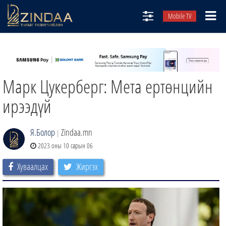
Mobile TV
НИЙТЛЭЛЧИД
ТВ8
Марк Цукерберг: Мета ертөнцийн
ӨГЛӨӨНИЙ СОНИН
АУДИО ЗОХИОЛ
ирээдүй
ЗИНДАА СЭТГҮҮЛ
Я.Болор
Zindaa.mn
|
2023 оны 10 сарын 06
Хуваалцах
Жиргэх