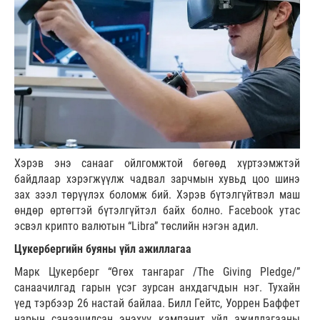
Хэрэв энэ санааг ойлгомжтой бөгөөд хүртээмжтэй
байдлаар хэрэгжүүлж чадвал зарчмын хувьд цоо шинэ
зах зээл төрүүлэх боломж бий. Хэрэв бүтэлгүйтвэл маш
өндөр өртөгтэй бүтэлгүйтэл байх болно. Facebook утас
эсвэл крипто валютын “Libra” төслийн нэгэн адил.
Цукербергийн буяны үйл ажиллагаа
Марк Цукерберг “Өгөх тангараг /The Giving Pledge/”
санаачилгад гарын үсэг зурсан анхдагчдын нэг. Тухайн
үед тэрбээр 26 настай байлаа. Билл Гейтс, Уоррен Баффет
нарын санаачилсан энэхүү кампанит үйл ажиллагааны