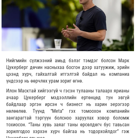
Нийгмийн сүлжээний амьд бэлэг тэмдэг болсон Марк
Цукерберг дөчин насныхаа босгон дээр хатуужиж, эрийн
цээнд хүрч, гайхалтай итгэлтэй байдал нь компаниа
үндсээр нь өөрчлөх урам зориг өгнө.
Илон Масктай хийгээгүй ч гэсэн тулааны талаарх ярианы
ачаар Цукерберг мэдээллийн ертөнцөд тун эвгүй
байдлаар эргэн ирсэн ч бизнест нь харин эерэгээр
нөлөөлөв. Түүнд “Meta” гэх томоохон компанийн
зангарагтай тэргүүн болсноо харуулах ховор боломж
тохиосон. “Таны хувь заяаг таны өрсөлдөгч бус тавьсан
зорилгодоо хэрхэн хүрч байгаа нь тодорхойлдог” гэж