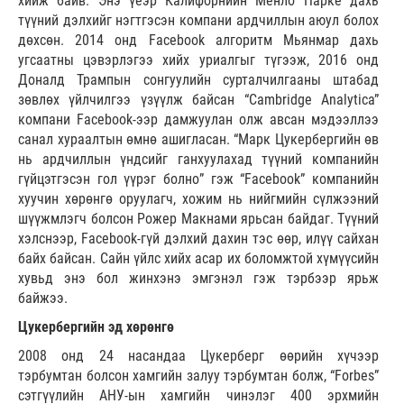
хийж байв. Энэ үеэр Калифорнийн Менло Парке дахь
түүний дэлхийг нэгтгэсэн компани ардчиллын аюул болох
дөхсөн. 2014 онд Facebook алгоритм Мьянмар дахь
угсаатны цэвэрлэгээ хийх уриалгыг түгээж, 2016 онд
Доналд Трампын сонгуулийн сурталчилгааны штабад
зөвлөх үйлчилгээ үзүүлж байсан “Cambridge Analytica”
компани Facebook-ээр дамжуулан олж авсан мэдээллээ
санал хураалтын өмнө ашигласан. “Марк Цукербергийн өв
нь ардчиллын үндсийг ганхуулахад түүний компанийн
гүйцэтгэсэн гол үүрэг болно” гэж “Facebook” компанийн
хуучин хөрөнгө оруулагч, хожим нь нийгмийн сүлжээний
шүүжмлэгч болсон Рожер Макнами ярьсан байдаг. Түүний
хэлснээр, Facebook-гүй дэлхий дахин тэс өөр, илүү сайхан
байх байсан. Сайн үйлс хийх асар их боломжтой хүмүүсийн
хувьд энэ бол жинхэнэ эмгэнэл гэж тэрбээр ярьж
байжээ.
Цукербергийн эд хөрөнгө
2008 онд 24 насандаа Цукерберг өөрийн хүчээр
тэрбумтан болсон хамгийн залуу тэрбумтан болж, “Forbes”
сэтгүүлийн АНУ-ын хамгийн чинэлэг 400 эрхмийн