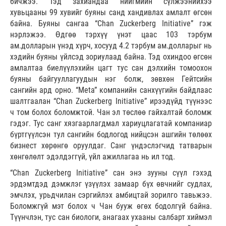
бичжээ. Тэд захиандаа нийгмийн сүлжээнийхээ
хувьцааны 99 хувийг буяны санд хандивлах амлалт өгсөн
байна. Буяны сангаа “Chan Zuckerberg Initiative” гэж
нэрлэжээ. Өдгөө тэрхүү үнэт цаас 103 тэрбум
ам.долларын үнэд хүрч, хосууд 4.2 тэрбум ам.долларыг нь
хэдийн буяны үйлсэд зориулаад байна. Тэд охиндоо өгсөн
амлалтаа биелүүлэхийн цагт тус сан дэлхийн томоохон
буяны байгууллагуудын нэг болж, зөвхөн Гейтсийн
сангийн ард орно. “Meta” компанийн санхүүгийн байдлаас
шалтгаалан “Chan Zuckerberg Initiative” ирээдүйд түүнээс
ч том болох боломжтой. Чан эл төслөө гайхалтай боломж
гэдэг. Тус санг хязгаарлагдмал хариуцлагатай компаниар
бүртгүүлсэн тул сангийн бодлогод нийцсэн ашгийн төлөөх
бизнест хөрөнгө оруулдаг. Санг үндэслэгчид татварын
хөнгөлөлт эдэлдэггүй, үйл ажиллагаа нь ил тод.
“Chan Zuckerberg Initiative” сан энэ зууны сүүл гэхэд
эрдэмтдэд дэмжлэг үзүүлэх замаар бүх өвчнийг судлах,
эмчлэх, урьдчилан сэргийлэх амбицтай зорилго тавьжээ.
Боломжгүй мэт болох ч Чан бууж өгөх бодолгүй байна.
Түүнчлэн, тус сан биологи, анагаах ухааны салбарт хиймэл