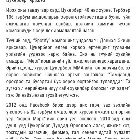
Цукерберг ярьжээ.
Ирэх оны тавдугаар сард Цукерберг 40 нас хүрнэ. Тэрбээр
106 тэрбум ам.долларын хөрөнгөтэйгөөс гадна буяны үйл
ажиллагаа явуулдаг салбар, дэлхийн хамгийн чухал
компаниудыг өөрчлөх эрмэлзэлтэй нэгэн.
Түүний анд, “Spotify” компанийг үндэслэгч Даниэл Экийн
ярьснаар, Цукерберг өдгөө хорвоо ертөнцийг тулааны
урлагийн үүднээс харж байна. Энэ нь түүний хувийн
амьдрал, “Meta” компанийн үйл ажиллагаанаас харагдана.
Эрийн цээнд хүрсэн Цукерберг ММА-ийн гол зарчим болох
өөрөө өөрийгөө шинжлэх аргыг сонгожээ. “Тэмцээнд
орохдоо та бусадтай бус өөрөө өөртэйгөө тулалддаг. Та
зүгээр л өөрийнхөө илүү сайн хувилбар болохыг хичээдэг”
гэж Эк найзынхаа тухай өгүүлжээ.
2012 онд Facebook бирж дээр анх гарч, зах зээлийн
үнэлгээ нь 82 тэрбум ам.долларт хүрсэн амжилтын оргил
үед “хорон Марк”-ийн эрин үеэ эхэлсэн. 2010-аад оны
дунд үед Цукерберг Дундад Өрнөдөөр аялж, жижиг хот,
тосгодын загасчин, фермер, гал сөнөөгчидтэй уулзалт