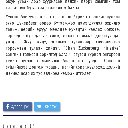
оюун ухаан дээр суурилсан дэлхий дээрх хамгийн том
кластерыг бүтээхээр төлөвлөж байна.
Үүсгэн байгуулсан сан нь төрөл бүрийн өвчнийг судлах
зуур Цукерберг өөрөө бүтээмжээ нэмэгдүүлэх зорилго
тавьж, өөрийн эрүүл мэнддээ нухацтай хандах болжээ.
Тэр өдөр бүр дасгал хийж, хоногт наймаас доошгүй цаг
унтдаг. Жиу жицү, холимог тулаанаар хичээлэнгээ
тэрбумтан тулаан хийдэг. “Chan Zuckerberg Initiative”
сангийн тавьсан зорилгод бага ч атугай хүрвэл өнгөрсөн
үеийн нүглээ наминчилж болно гэж үздэг. Санасан
зүйлийнхээ дөнгөж гуравны нэгийг хэрэгжүүлэхэд дэлхий
дахинд асар их тус авчирна хэмээн итгэдэг.
Хуваалцах
Жиргэх
Сэтгэгдэл (
0
)