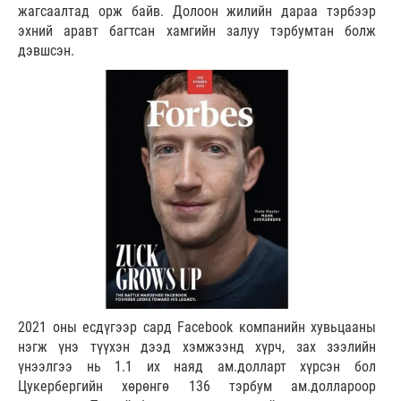
жагсаалтад орж байв. Долоон жилийн дараа тэрбээр
эхний аравт багтсан хамгийн залуу тэрбумтан болж
дэвшсэн.
2021 оны есдүгээр сард Facebook компанийн хувьцааны
нэгж үнэ түүхэн дээд хэмжээнд хүрч, зах зээлийн
үнээлгээ нь 1.1 их наяд ам.долларт хүрсэн бол
Цукербергийн хөрөнгө 136 тэрбум ам.доллароор