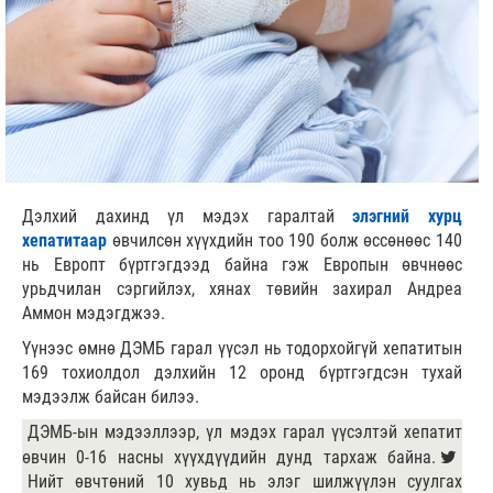
Дэлхий дахинд үл мэдэх гаралтай
элэгний хурц
хепатитаар
өвчилсөн хүүхдийн тоо 190 болж өссөнөөс 140
нь Европт бүртгэгдээд байна гэж Европын өвчнөөс
урьдчилан сэргийлэх, хянах төвийн захирал Андреа
Аммон мэдэгджээ.
Үүнээс өмнө ДЭМБ гарал үүсэл нь тодорхойгүй хепатитын
169 тохиолдол дэлхийн 12 оронд бүртгэгдсэн тухай
мэдээлж байсан билээ.
ДЭМБ-ын мэдээллээр, үл мэдэх гарал үүсэлтэй хепатит
өвчин 0-16 насны хүүхдүүдийн дунд тархаж байна.
Нийт өвчтөний 10 хувьд нь элэг шилжүүлэн суулгах