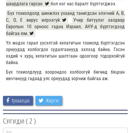
шаардлага гарсан
бол нэг нас баралт бүртгэгджээ.
Бүх тохиолдолд шинжлэх ухаанд танигдсан элэгний A, B,
C, D, E вирус илрээгүй.
Учир битүүлэг халдвар
Европын 10 орноос гадна Израил, АНУ-д бүртгэгдээд
байгаа юм.
Үл мэдэх гарал үүсэлтэй хепатитын тохиолд бүртгэгдсэн
орнуудад холбогдох судалгаанууд эхлээд байна. Гэсэн
хэдий ч хурц хепатитын шалтгаан одоогоор тодорхойгүй
байна.
Бүх тохиолдлууд хоорондоо холбоогүй бөгөөд бяцхан
өвчтөнүүд гадаад улс орнуудад зорчиж байгаа аж.
Хуваалцах
Жиргэх
Сэтгэгдэл (
2
)