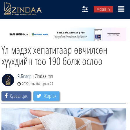
Mobile TV
НИЙТЛЭЛЧИД
ТВ8
Үл мэдэх хепатитаар өвчилсөн
ӨГЛӨӨНИЙ СОНИН
АУДИО ЗОХИОЛ
хүүхдийн тоо 190 болж өслөө
ЗИНДАА СЭТГҮҮЛ
Я.Болор
Zindaa.mn
|
2022 оны 04 сарын 27
Хуваалцах
Жиргэх