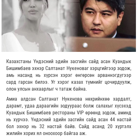
Казахстаны Үндэсний эдийн засгийн сайд асан Куандык
Бишимбаев эхнэр Салтанат Нукеноваг хэрцгийгээр зодож,
амь насанд нь хүрсэн хэрэг өнгөрсөн арваннэгдүгээр
сард гарсан билээ. Уг хэрэг казах түмнийг цочирдуулж,
олон улсын анхаарлыг ч татаж байна.
Амиа алдсан Салтанат Нукенова нөхрийнхөө хардалт,
дарамт, удаа дараагийн зодуураас болж салахыг хүсэхэд
Куандык Бишимбаев рестораны VIP өрөөнд зодож, аминд
нь хүрчээ. Үндэсний эдийн засгийн сайд асан 44 настай
бол эхнэр нь 32 настай байв. Сайд асанд 20 хүртэлх
жилийн хорих ял оноохоор байгаа аж.