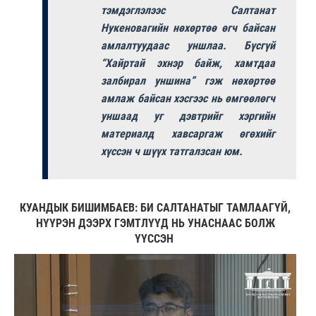
тэмдэглэлээс Салтанат
Нукеновагийн нөхөртөө өгч байсан
амлалтуудаас уншлаа. Бүсгүй
“Хайртай эхнэр байж, хамтдаа
залбирал уншина” гэж нөхөртөө
амлаж байсан хэсгээс нь өмгөөлөгч
уншаад уг дэвтрийг хэргийн
материалд хавсаргаж өгөхийг
хүссэн ч шүүх татгалзсан юм.
КУАНДЫК БИШИМБАЕВ: БИ САЛТАНАТЫГ ТАМЛААГҮЙ,
НҮҮРЭН ДЭЭРХ ГЭМТЛҮҮД НЬ УНАСНААС БОЛЖ
ҮҮССЭН