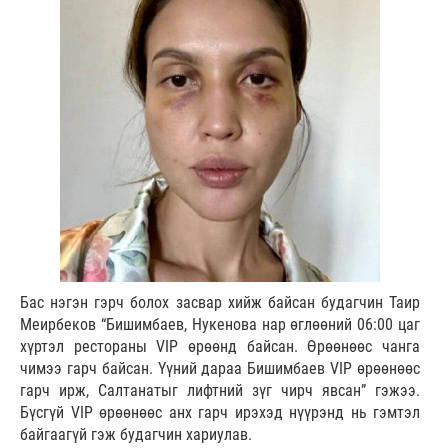
Бас нэгэн гэрч болох засвар хийж байсан будагчин Таир
Меирбеков “Бишимбаев, Нукенова нар өглөөний 06:00 цаг
хүртэл рестораны VIP өрөөнд байсан. Өрөөнөөс чанга
чимээ гарч байсан. Үүний дараа Бишимбаев VIP өрөөнөөс
гарч ирж, Салтанатыг лифтний зүг чирч явсан” гэжээ.
Бүсгүй VIP өрөөнөөс анх гарч ирэхэд нүүрэнд нь гэмтэл
байгаагүй гэж будагчин хариулав.