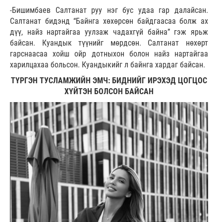
-Бишимбаев Салтанат руу нэг бус удаа гар далайсан.
Салтанат бидэнд “Байнга хөхөрсөн байдгаасаа болж ах
дүү, найз нартайгаа уулзаж чадахгүй байна” гэж ярьж
байсан. Куандык түүнийг мөрдсөн. Салтанат нөхөрт
гарснаасаа хойш ойр дотныхон болон найз нартайгаа
харилцахаа больсон. Куандыкийг л байнга хардаг байсан.
ТҮРГЭН ТУСЛАМЖИЙН ЭМЧ: БИДНИЙГ ИРЭХЭД ЦОГЦОС
ХҮЙТЭН БОЛСОН БАЙСАН