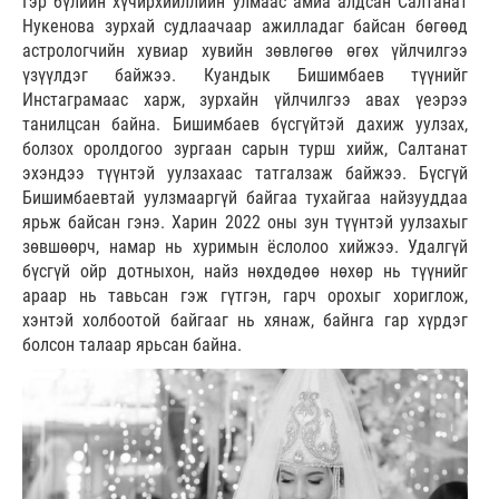
Гэр бүлийн хүчирхийллийн улмаас амиа алдсан Салтанат
Нукенова зурхай судлаачаар ажилладаг байсан бөгөөд
астрологчийн хувиар хувийн зөвлөгөө өгөх үйлчилгээ
үзүүлдэг байжээ. Куандык Бишимбаев түүнийг
Инстаграмаас харж, зурхайн үйлчилгээ авах үеэрээ
танилцсан байна. Бишимбаев бүсгүйтэй дахиж уулзах,
болзох оролдогоо зургаан сарын турш хийж, Салтанат
эхэндээ түүнтэй уулзахаас татгалзаж байжээ. Бүсгүй
Бишимбаевтай уулзмааргүй байгаа тухайгаа найзууддаа
ярьж байсан гэнэ. Харин 2022 оны зун түүнтэй уулзахыг
зөвшөөрч, намар нь хуримын ёслолоо хийжээ. Удалгүй
бүсгүй ойр дотныхон, найз нөхдөдөө нөхөр нь түүнийг
араар нь тавьсан гэж гүтгэн, гарч орохыг хориглож,
хэнтэй холбоотой байгааг нь хянаж, байнга гар хүрдэг
болсон талаар ярьсан байна.