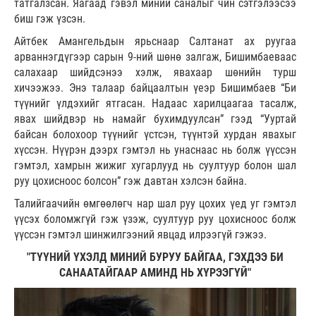
татгалзсан. Яагаад гэвэл миний саналыг чин сэтгэлээсээ
биш гэж үзсэн.
Айтбек Амангельдын ярьснаар Салтанат ах руугаа
арваннэгдүгээр сарын 9-ний шөнө залгаж, Бишимбаеваас
салахаар шийдсэнээ хэлж, явахаар шөнийн турш
хичээжээ. Энэ талаар байцаалтын үеэр Бишимбаев “Би
түүнийг үлдэхийг ятгасан. Надаас харилцаагаа тасалж,
явах шийдвэр нь намайг бухимдуулсан” гээд “Ууртай
байсан болохоор түүнийг үстсэн, түүнтэй хурдан явахыг
хүссэн. Нүүрэн дээрх гэмтэл нь унаснаас нь болж үүссэн
гэмтэл, хамрын жижиг хугарлууд нь суултуур болон шал
руу цохисноос болсон” гэж давтан хэлсэн байна.
Талийгаачийн өмгөөлөгч нар шал руу цохих үед уг гэмтэл
үүсэх боломжгүй гэж үзэж, суултуур руу цохисноос болж
үүссэн гэмтэл шинжилгээний явцад илрээгүй гэжээ.
"ТҮҮНИЙ ҮХЭЛД МИНИЙ БУРУУ БАЙГАА, ГЭХДЭЭ БИ
САНААТАЙГААР АМИНД НЬ ХҮРЭЭГҮЙ"