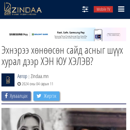
Mobile TV
НИЙТЛЭЛЧИД
ТВ8
Эхнэрээ хөнөөсөн сайд асныг шүүх
ӨГЛӨӨНИЙ СОНИН
АУДИО ЗОХИОЛ
хурал дээр ХЭН ЮУ ХЭЛЭВ?
ЗИНДАА СЭТГҮҮЛ
Автор
Zindaa.mn
|
2024 оны 04 сарын 11
Хуваалцах
Жиргэх