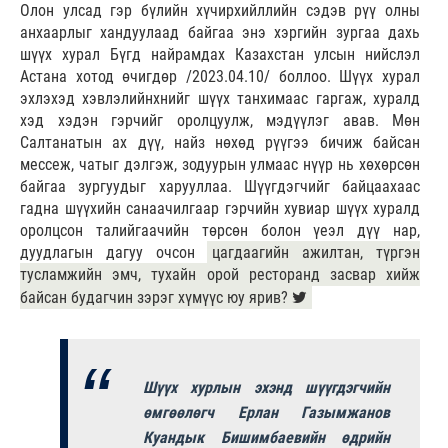
Олон улсад гэр бүлийн хүчирхийллийн сэдэв рүү олны
анхаарлыг хандуулаад байгаа энэ хэргийн зургаа дахь
шүүх хурал Бүгд найрамдах Казахстан улсын нийслэл
Астана хотод өчигдөр /2023.04.10/ боллоо. Шүүх хурал
эхлэхэд хэвлэлийнхнийг шүүх танхимаас гаргаж, хуралд
хэд хэдэн гэрчийг оролцуулж, мэдүүлэг авав. Мөн
Салтанатын ах дүү, найз нөхөд рүүгээ бичиж байсан
мессеж, чатыг дэлгэж, зодуурын улмаас нүүр нь хөхөрсөн
байгаа зургуудыг харууллаа. Шүүгдэгчийг байцаахаас
гадна шүүхийн санаачилгаар гэрчийн хувиар шүүх хуралд
оролцсон талийгаачийн төрсөн болон үеэл дүү нар,
дуудлагын дагуу очсон
цагдаагийн ажилтан, түргэн
тусламжийн эмч, тухайн орой ресторанд засвар хийж
байсан будагчин зэрэг хүмүүс юу ярив?
Шүүх хурлын эхэнд шүүгдэгчийн
өмгөөлөгч Ерлан Газымжанов
Куандык Бишимбаевийн өдрийн