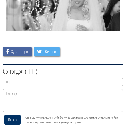
Хуваалцах
Жиргэх
Сэтгэгдэл (
11
)
Сэтгэгдэл бичихдээ хууль зүйн болон ёс суртахууны хэм хэмжээг хүндэтгэнэ үү. Хэм
Илгээх
хэмжээг зөрчсөн сэтгэгдэлийг админ устгах эрхтэй.