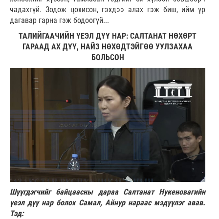
чадахгүй. Зодож цохисон, гэхдээ алах гэж биш, ийм үр
дагавар гарна гэж бодоогүй...
ТАЛИЙГААЧИЙН ҮЕЭЛ ДҮҮ НАР: САЛТАНАТ НӨХӨРТ
ГАРААД АХ ДҮҮ, НАЙЗ НӨХӨДТЭЙГӨӨ УУЛЗАХАА
БОЛЬСОН
Шүүгдэгчийг байцаасны дараа Салтанат Нукеновагийн
үеэл дүү нар болох Самал, Айнур нараас мэдүүлэг авав.
Тэд: