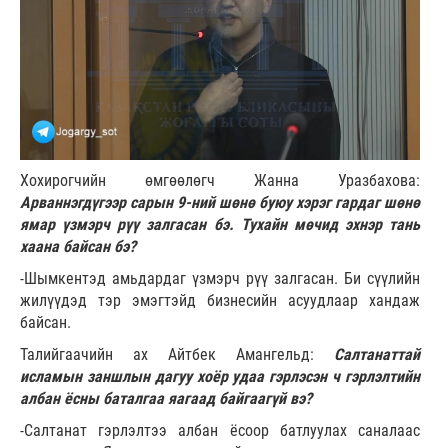
Хохирогчийн өмгөөлөгч Жанна Уразбахова:
Арваннэгдүгээр сарын 9-ний шөнө буюу хэрэг гардаг шөнө
ямар үзмэрч рүү залгасан бэ. Тухайн мөчид эхнэр тань
хаана байсан бэ?
-Шымкентэд амьдардаг үзмэрч рүү залгасан. Би сүүлийн
жилүүдэд тэр эмэгтэйд бизнесийн асуудлаар хандаж
байсан.
Талийгаачийн ах Айтбек Амангельд:
Салтанаттай
исламын заншлын дагуу хоёр удаа гэрлэсэн ч гэрлэлтийн
албан ёсны баталгаа яагаад байгаагүй вэ?
-Салтанат гэрлэлтээ албан ёсоор батлуулах саналаас