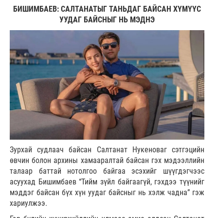
БИШИМБАЕВ: САЛТАНАТЫГ ТАНЬДАГ БАЙСАН ХҮМҮҮС
УУДАГ БАЙСНЫГ НЬ МЭДНЭ
Зурхай судлаач байсан Салтанат Нукеноваг сэтгэцийн
өвчин болон архины хамааралтай байсан гэх мэдээллийн
талаар баттай нотолгоо байгаа эсэхийг шүүгдэгчээс
асуухад Бишимбаев “Тийм зүйл байгаагүй, гэхдээ түүнийг
мэддэг байсан бүх хүн уудаг байсныг нь хэлж чадна” гэж
хариулжээ.