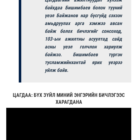
байхдаа Бишимбаев болон түүний
үеэл Байжанов нар бүсгүйд сэхээн
амьдруулах арга хэмжээ авсан
байж болох бичлэгийг сонсоход,
103-ын ажилтны асуултад сайд
асны үеэл голчлон хариулж
байжээ. Бишимбаев түргэн
тусламжийнхантай ярих үеэрээ
уйлж байв.
ЦАГДАА: БҮХ ЗҮЙЛ МИНИЙ ЭНГЭРИЙН БИЧЛЭГЭЭС
ХАРАГДАНА