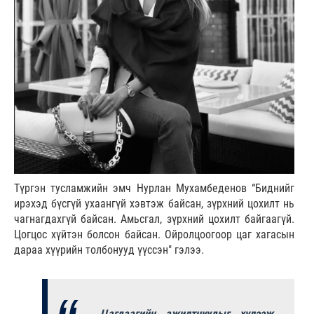
Түргэн тусламжийн эмч Нурлан Мухамбеденов “Биднийг
ирэхэд бүсгүй ухаангүй хэвтэж байсан, зүрхний цохилт нь
чагнагдахгүй байсан. Амьсгал, зүрхний цохилт байгаагүй.
Цогцос хүйтэн болсон байсан. Ойролцоогоор цаг хагасын
дараа хүүрийн толбонууд үүссэн" гэлээ.
Цагдаагийн ажилтнуудыг хүлээж