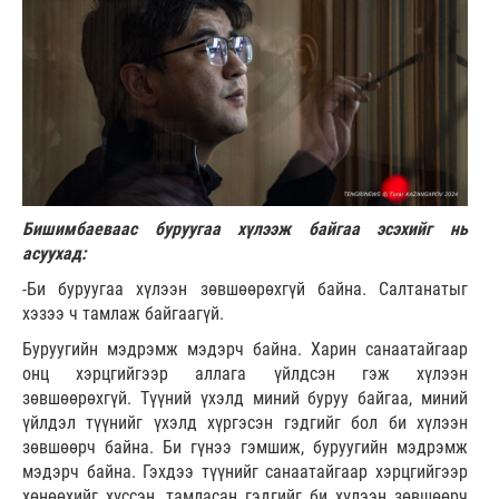
Бишимбаеваас буруугаа хүлээж байгаа эсэхийг нь
асуухад:
-Би буруугаа хүлээн зөвшөөрөхгүй байна. Салтанатыг
хэзээ ч тамлаж байгаагүй.
Буруугийн мэдрэмж мэдэрч байна. Харин санаатайгаар
онц хэрцгийгээр аллага үйлдсэн гэж хүлээн
зөвшөөрөхгүй. Түүний үхэлд миний буруу байгаа, миний
үйлдэл түүнийг үхэлд хүргэсэн гэдгийг бол би хүлээн
зөвшөөрч байна. Би гүнээ гэмшиж, буруугийн мэдрэмж
мэдэрч байна. Гэхдээ түүнийг санаатайгаар хэрцгийгээр
хөнөөхийг хүссэн, тамласан гэдгийг би хүлээн зөвшөөрч