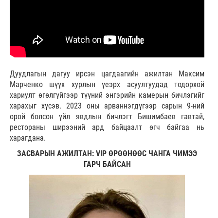
Дуудлагын дагуу ирсэн цагдаагийн ажилтан Максим
Марченко шүүх хурлын үеэрх асуултуудад тодорхой
хариулт өгөлгүйгээр түүний энгэрийн камерын бичлэгийг
харахыг хүсэв. 2023 оны арваннэгдүгээр сарын 9-ний
орой болсон үйл явдлын бичлэгт Бишимбаев гавтай,
рестораны ширээний ард байцаалт өгч байгаа нь
харагдана.
ЗАСВАРЫН АЖИЛТАН: VIP ӨРӨӨНӨӨС ЧАНГА ЧИМЭЭ
ГАРЧ БАЙСАН