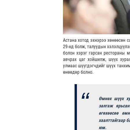
Астана хотод эхнэрээ хөнөөсөн 
29-нд болж, талуудын хэлэлцүүлэ
болон хэрэг гарсан рестораны 
авчрах цаг хойшилж, шүүх хура
улмаас шүүгдэгчдийг шүүх танхим
өнөөдөр болно.
Өмнөх шүүх х
залгаж ярьсан
өгөхөөсөө өм
хаалттайгаар б
юм.