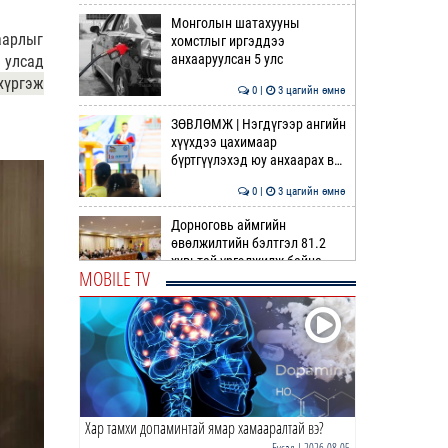
Монголын шатахууны
аарлыг
хомстлыг иргэддээ
анхааруулсан 5 улс
 улсад
хүргэж
0 |
3 цагийн өмнө
ЗӨВЛӨМЖ | Нэгдүгээр ангийн
хүүхдээ цахимаар
бүртгүүлэхэд юу анхаарах в…
0 |
3 цагийн өмнө
Дорноговь аймгийн
өвөлжилтийн бэлтгэл 81.2
хувьтай үргэлжилж байна
MOBILE TV
0 |
4 цагийн өмнө
Согтуугаар тээврийн
хэрэгсэл жолоодсон 95
тохиолдол бүртгэгджээ
0 |
4 цагийн өмнө
Хар тамхи допаминтай ямар хамааралтай вэ?
ХЭМЛЭЖ дуусдаггүй
ХЭМНЭЛТ
Бусад
| 2026-08-05