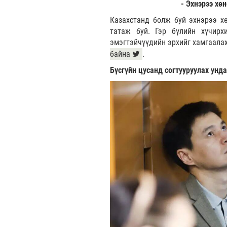
- Эхнэрээ хө
Казахстанд болж буй эхнэрээ х
татаж буй. Гэр бүлийн хүчирх
эмэгтэйчүүдийн эрхийг хамгаала
байна
.
Бүсгүйн цусанд согтууруулах унд