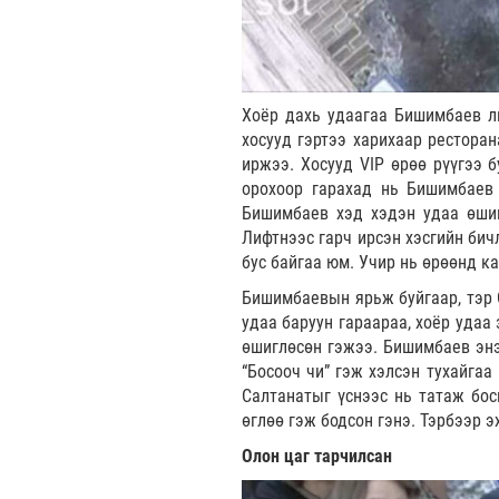
Хоёр дахь удаагаа Бишимбаев ли
хосууд гэртээ харихаар ресторан
иржээ. Хосууд VIP өрөө рүүгээ 
орохоор гарахад нь Бишимбаев 
Бишимбаев хэд хэдэн удаа өшиг
Лифтнээс гарч ирсэн хэсгийн бич
бус байгаа юм. Учир нь өрөөнд ка
Бишимбаевын ярьж буйгаар, тэр С
удаа баруун гараараа, хоёр удаа 
өшиглөсөн гэжээ. Бишимбаев энэ
“Босооч чи” гэж хэлсэн тухайгаа
Салтанатыг үснээс нь татаж бос
өглөө гэж бодсон гэнэ. Тэрбээр 
Олон цаг тарчилсан