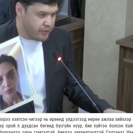
эрээ хэвтсэн чигээр нь өрөөнд үлдээгээд өөрөө ажлаа хийхээр 
эр орой л дуудсан бөгөөд бүсгүйн нүүр, бие хүйтэн болсон бай
Нүүрэндээ олон гэмтэлтэй, биедээ хөхрөлтүүдтэй Салтанат Ну