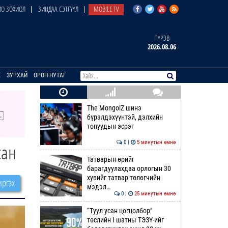
О ЗОХИОЛ
ЗИНДАА СЭТГҮҮЛ
MOBILE TV
ПҮРЭВ
2026.08.06
E
ЗУРХАЙ
ОРОН НУТАГ
The MongolZ шинэ
бүрэлдэхүүнтэй, дэлхийн
топуудын эсрэг
0 |
5 минутын өмнө
сан
Татварын өрийг
барагдуулахдаа орлогын 30
хувийг татвар төлөгчийн
ргэх
мэдэл…
0 |
25 минутын өмнө
“Туул усан цогцолбор”
төслийн I шатны ТЭЗҮ-ийг