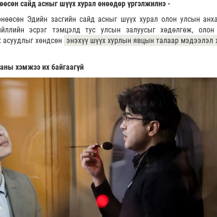
нөөсөн сайд асныг шүүх хурал өнөөдөр үргэлжилнэ -
өнөөсөн Эдийн засгийн сайд асныг шүүх хурал олон улсын анх
ийллийн эсрэг тэмцэлд тус улсын залуусыг хөдөлгөж, олон
х асуудлыг хөндсөн
энэхүү шүүх хурлын явцын талаар мэдээлэл 
ааны хэмжээ их байгаагүй