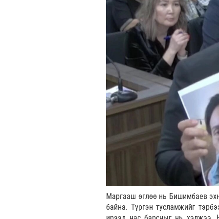
Маргааш өглөө нь Бишимбаев эхн
байна. Түргэн тусламжийг тэрбэ
ирээд нас барсныг нь хэлжээ. 