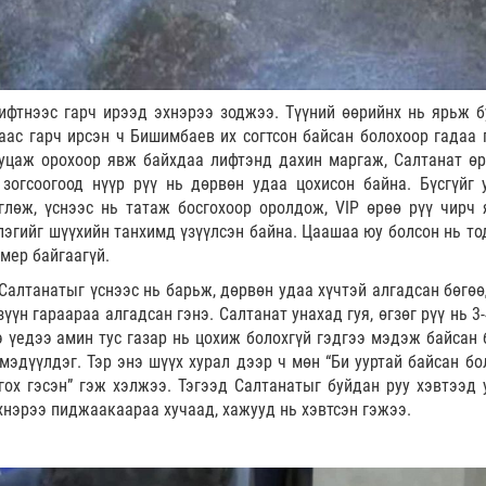
фтнээс гарч ирээд эхнэрээ зоджээ. Түүний өөрийнх нь ярьж б
аас гарч ирсэн ч Бишимбаев их согтсон байсан болохоор гадаа 
буцаж орохоор явж байхдаа лифтэнд дахин маргаж, Салтанат өр
зогсоогоод нүүр рүү нь дөрвөн удаа цохисон байна. Бүсгүйг 
лөж, үснээс нь татаж босгохоор оролдож, VIP өрөө рүү чирч 
лэгийг шүүхийн танхимд үзүүлсэн байна. Цаашаа юу болсон нь то
мер байгаагүй.
алтанатыг үснээс нь барьж, дөрвөн удаа хүчтэй алгадсан бөгөө
зүүн гараараа алгадсан гэнэ. Салтанат унахад гуя, өгзөг рүү нь 3
 үедээ амин тус газар нь цохиж болохгүй гэдгээ мэдэж байсан 
 мэдүүлдэг. Тэр энэ шүүх хурал дээр ч мөн “Би ууртай байсан бо
гох гэсэн” гэж хэлжээ. Тэгээд Салтанатыг буйдан руу хэвтээд 
эхнэрээ пиджаакаараа хучаад, хажууд нь хэвтсэн гэжээ.