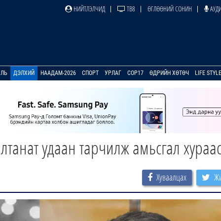
НИЙТЛЭЛЧИД
ТВ8
ӨГЛӨӨНИЙ СОНИН
АУДИ
УЛЬ
ДЭЛХИЙ
НААДАМ-2026
СПОРТ
УРЛАГ
COP17
ӨДРИЙН ХӨТӨЧ
LIFE STYL
анат удаан тарчилж амьсгал хураа
Хуваалцах
Жи