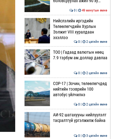
боловсруулах ажил 90 ху…
0 |
49 минутын өмнө
Нийслэлийн иргэдийн
Төлөөлөгчдийн Хурлын
Ээлжит VIII хуралдаан
эхэллээ
0 |
2 цагийн өмнө
ТОО | Гадаад валютын нөөц
7.9 тэрбум ам.доллар давлаа
0 |
2 цагийн өмнө
COP-17 | Зочин, төлөөлөгчдөд
нийтийн тээврийн 100
автобус үйлчилнэ
0 |
2 цагийн өмнө
АИ-92 шатахууны нийлүүлэлт
тасралтгүй үргэлжилж байна
0 |
3 цагийн өмнө