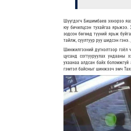
Шүүгдэгч Бишимбаев эхнэрээ яаж
юу бичилцсэн тухайгаа ярьжээ. 
зодсон бөгөөд түүний ярьж буйг
тайлж, суултуур руу шидсэн гэнэ.
Шинжилгээний дүгнэлтээр гоёл ч
цусанд согтууруулах ундааны х
ухаанаа алдсан байх боломжгүй а
гэмтэл байсныг шинжээч эмч Тах