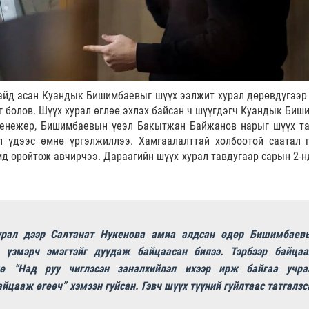
сайд асан Куандык Бишимбаевыг шүүх ээлжит хурал дөрөвдүгээр
г болов. Шүүх хурал өглөө эхлэх байсан ч шүүгдэгч Куандык Биш
менежер, Бишимбаевын үеэл Бакытжан Байжанов нарыг шүүх т
л үдээс өмнө үргэлжиллээ. Хамгаалалттай холбоотой саатал 
д оройтож авчирчээ. Дараагийн шүүх хурал тавдугаар сарын 2-н
урал дээр Салтанат Нукенова амиа алдсан өдөр Бишимбаев
 үзмэрч эмэгтэйг дуудаж байцаасан билээ. Тэрбээр байцаа
нө “Над руу чиглэсэн заналхийлэл ихээр ирж байгаа учра
айцааж өгөөч” хэмээн гуйсан. Гэвч шүүх түүний гуйлтаас татгалзс