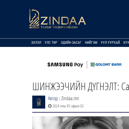
ЭХЛЭЛ
УЛС ТӨР
ЭДИЙН ЗАСАГ
НИЙГЭМ
УУЛ УУРХАЙ
ХУ
ШИНЖЭЭЧИЙН ДҮГНЭЛТ: Салт
Автор
Zindaa.mn
|
2024 оны 05 сарын 02