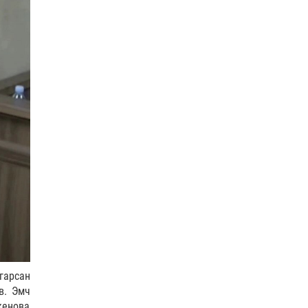
"Намрын чуулганаар төсвийн
тодотголыг өргөн барина"
7 |
2026-08-05
Ази тивийн аварга
шалгаруулах Олон улсын
таеквон-догийн XI тэмцээн
Мон…
0 |
2026-08-05
ТББХ | 23 удаа хуралдаж, 72
асуудлыг хэлэлцэж, 4
хуулийн төсөл, УИХ-ын…
0 |
2026-08-05
Нийслэлд ЕБС-ийн нэг ангид
35-аас илүү хүүхэд
хичээллэхгүй
4 |
2026-08-05
гарсан
Цэцэрлэг, нэгдүгээр ангийн
в. Эмч
элсэлтийг E-Mongolia-аар
кенова
зохион байгуулна