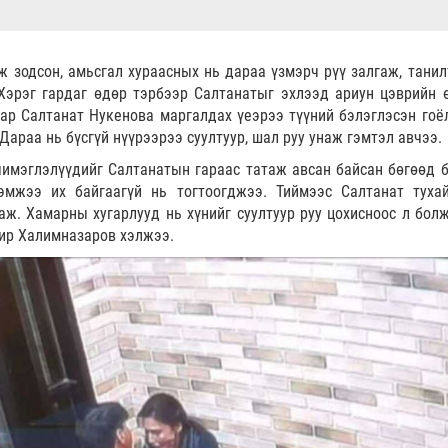
 зодсон, амьсгал хураасных нь дараа үзмэрч рүү залгаж, танил
Хэрэг гардаг өдөр тэрбээр Салтанатыг эхлээд ариун цэврийн 
аар Салтанат Нукенова маргалдах үеэрээ түүний бэлэглэсэн гоё
 Дараа нь бүсгүй нүүрээрээ суултуур, шал руу унаж гэмтэл авчээ.
имэглэлүүдийг Салтанатын гараас татаж авсан байсан бөгөөд б
эмжээ их байгаагүй нь тогтоогджээ. Тиймээс Салтанат туха
ж. Хамарны хугарлууд нь хүнийг суултуур руу цохисноос л болж
ир Халимназаров хэлжээ.