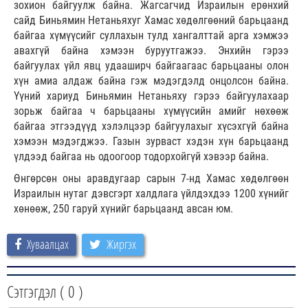
зохион байгуулж байна. Жагсагчид Израилын ерөнхий
сайд Биньямин Нетаньяхуг Хамас хөдөлгөөний барьцаанд
байгаа хүмүүсийг суллахын тулд хангалттай арга хэмжээ
авахгүй байна хэмээн буруутгажээ. Энхийн гэрээ
байгуулах үйл явц удааширч байгаагаас барьцааны олон
хүн амиа алдаж байна гэж мэдэгдэлд онцолсон байна.
Үүний хариуд Биньямин Нетаньяху гэрээ байгуулахаар
зорьж байгаа ч барьцааны хүмүүсийн амийг нөхөөж
байгаа этгээдүүд хэлэлцээр байгуулахыг хүсэхгүй байна
хэмээн мэдэгджээ. Газын зурваст хэдэн хүн барьцаанд
үлдээд байгаа нь одоогоор тодорхойгүй хэвээр байна.
Өнгөрсөн оны аравдугаар сарын 7-нд Хамас хөдөлгөөн
Израилын нутаг дэвсгэрт халдлага үйлдэхдээ 1200 хүнийг
хөнөөж, 250 гаруй хүнийг барьцаанд авсан юм.
Хуваалцах
Жиргэх
Сэтгэгдэл (
0
)