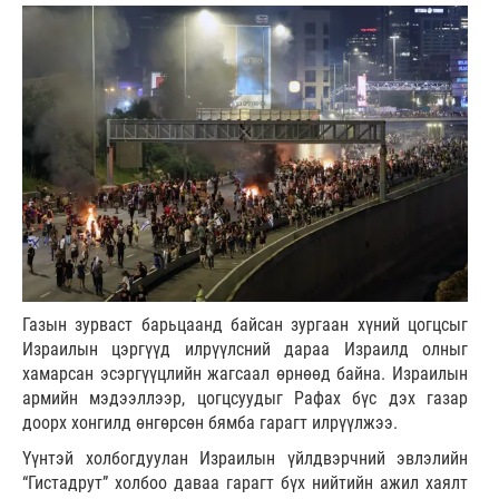
Газын зурваст барьцаанд байсан зургаан хүний цогцсыг
Израилын цэргүүд илрүүлсний дараа Израилд олныг
хамарсан эсэргүүцлийн жагсаал өрнөөд байна. Израилын
армийн мэдээллээр, цогцсуудыг Рафах бүс дэх газар
доорх хонгилд өнгөрсөн бямба гарагт илрүүлжээ.
Үүнтэй холбогдуулан Израилын үйлдвэрчний эвлэлийн
“Гистадрут” холбоо даваа гарагт бүх нийтийн ажил хаялт