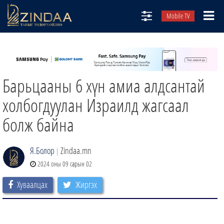
Mobile TV
НИЙТЛЭЛЧИД
ТВ8
Барьцааны 6 хүн амиа алдсантай
ӨГЛӨӨНИЙ СОНИН
АУДИО ЗОХИОЛ
холбогдуулан Израилд жагсаал
ЗИНДАА СЭТГҮҮЛ
болж байна
Я.Болор
Zindaa.mn
|
2024 оны 09 сарын 02
Хуваалцах
Жиргэх