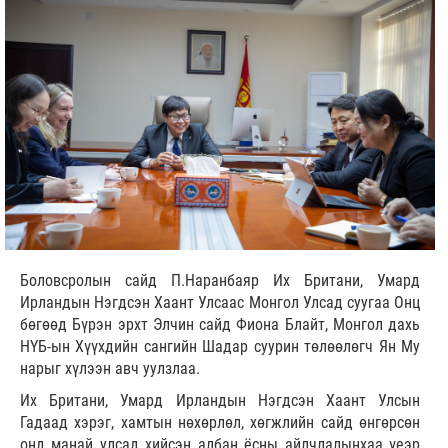
Боловсролын сайд П.Наранбаяр Их Британи, Умард
Ирландын Нэгдсэн Хаант Улсаас Монгол Улсад суугаа Онц
бөгөөд Бүрэн эрхт Элчин сайд Фиона Блайт, Монгол дахь
НҮБ-ын Хүүхдийн сангийн Шадар суурин төлөөлөгч Ян Му
нарыг хүлээн авч уулзлаа.
Их Британи, Умард Ирландын Нэгдсэн Хаант Улсын
Гадаад хэрэг, хамтын нөхөрлөл, хөгжлийн сайд өнгөрсөн
онд манай улсад хийсэн албан ёсны айлчлалынхаа үеэр