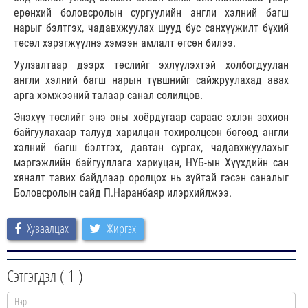
ерөнхий боловсролын сургуулийн англи хэлний багш
нарыг бэлтгэх, чадавхжуулах шууд бус санхүүжилт бүхий
төсөл хэрэгжүүлнэ хэмээн амлалт өгсөн билээ.
Уулзалтаар дээрх төслийг эхлүүлэхтэй холбогдуулан
англи хэлний багш нарын түвшнийг сайжруулахад авах
арга хэмжээний талаар санал солилцов.
Энэхүү төслийг энэ оны хоёрдугаар сараас эхлэн зохион
байгуулахаар талууд харилцан тохиролцсон бөгөөд англи
хэлний багш бэлтгэх, давтан сургах, чадавхжуулахыг
мэргэжлийн байгууллага хариуцан, НҮБ-ын Хүүхдийн сан
хяналт тавих байдлаар оролцох нь зүйтэй гэсэн саналыг
Боловсролын сайд П.Наранбаяр илэрхийлжээ.
Хуваалцах
Жиргэх
Сэтгэгдэл (
1
)