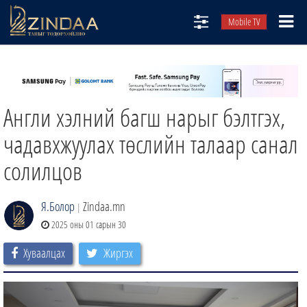
Mobile TV
НИЙТЛЭЛЧИД
ТВ8
Англи хэлний багш нарыг бэлтгэх,
ӨГЛӨӨНИЙ СОНИН
АУДИО ЗОХИОЛ
чадавхжуулах төслийн талаар санал
ЗИНДАА СЭТГҮҮЛ
солилцов
Я.Болор
Zindaa.mn
|
2025 оны 01 сарын 30
Хуваалцах
Жиргэх