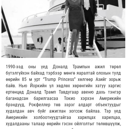
1990-ээд оны үед Доналд Трампын ажил төрөл
бүтэлгүйхэн байхад тэрбээр мөнгө яаралтай олохын тулд
өөрийн 85 м урт “Trump Princess” хөлгөөр Азийг зорьж
байв. Нью Йоркийн үл хөдлөх хөрөнгийн хатуу харгис
ертөнцөд Доналд Трамп Тавдугаар авеню дахь тэнгэр
баганадсан барилгаасаа Токио хэрхэн Америкийн
брэндүүд, Рокфеллер төв зэрэг алдарт объектуудыг
худалдан авч буйг ажиглан зогсож байлаа. Тэр үед
Америкийн холбоотнуудтайгаа харилцах харилцаа,
худалдааны талаар өөрийн гэсэн ойлголтыг төлөвшүүлж,