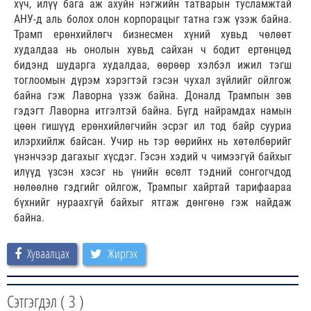
хүч, илүү бага аж ахуйн нэгжийн татварын тусламжтай
АНУ-д аль болох олон корпорацыг татна гэж үзэж байна.
Трамп ерөнхийлөгч бизнесмен хүний хувьд чөлөөт
худалдаа нь онолын хувьд сайхан ч бодит ертөнцөд
бидэнд шударга худалдаа, өөрөөр хэлбэл ижил тэгш
тоглоомын дүрэм хэрэгтэй гэсэн чухал зүйлийг ойлгож
байна гэж Лаворна үзэж байна. Доналд Трампын зөв
гэдэгт Лаворна итгэлтэй байна. Бүгд найрамдах намын
цөөн гишүүд ерөнхийлөгчийн эсрэг ил тод байр сууриа
илэрхийлж байсан. Учир нь тэр өөрийнх нь хөтөлбөрийг
үнэнчээр дагахыг хүсдэг. Гэсэн хэдий ч чимээгүй байхыг
илүүд үзсэн хэсэг нь үнийн өсөлт тэдний сонгогчдод
нөлөөлнө гэдгийг ойлгож, Трампыг хайртай тарифаараа
бүхнийг нураахгүй байхыг ятгаж дөнгөнө гэж найдаж
байна.
Хуваалцах
Жиргэх
Сэтгэгдэл (
3
)