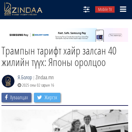
Mobile TV
НИЙТЛЭЛЧИД
ТВ8
Трампын тарифт хайр залсан 40
ӨГЛӨӨНИЙ СОНИН
АУДИО ЗОХИОЛ
жилийн түүх: Японы оролцоо
ЗИНДАА СЭТГҮҮЛ
Я.Болор
Zindaa.mn
|
2025 оны 02 сарын 16
Хуваалцах
Жиргэх