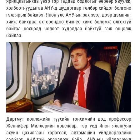
ярилцлагынхаа үеэр тэр гадаад бодлогыг өөрөөр явуулж,
холбоотнуудыгаа АНУ-д шударгаар төлбөр хийдэг болгоно
гэж ярьж байжээ. Япон улс АНУ-ын зах зээл дээр дэмпинг
хийж байхдаа эх орондоо бизнес хийх боломж олгохгүй
байгаа нөхцөлд чөлөөт худалдаа байхгүй гэж онцолж
байлаа.
Дартмут коллежийн түүхийн тэнхимийн дэд профессор
Женнифер Миллерийн ярьснаар, тэр үед Япон ялангуяа
ахуйн цахилгаан хэрэгсэл, автомашин үйлдвэрлэлийн
салбарт АНУ-тай өрсөлдөж байв. АНУ-ын үйлдвэрүүд