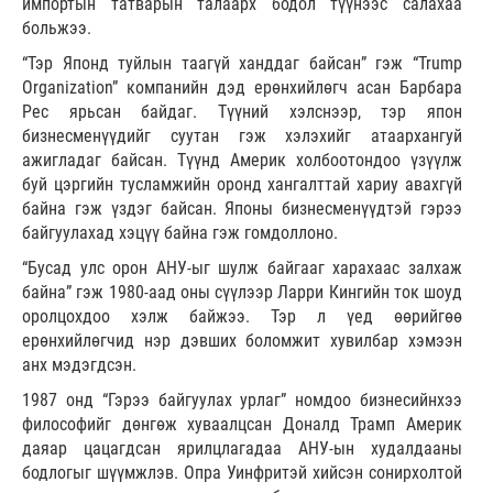
импортын татварын талаарх бодол түүнээс салахаа
больжээ.
“Тэр Японд туйлын таагүй ханддаг байсан” гэж “Trump
Organization” компанийн дэд ерөнхийлөгч асан Барбара
Рес ярьсан байдаг. Түүний хэлснээр, тэр япон
бизнесменүүдийг суутан гэж хэлэхийг атаархангуй
ажигладаг байсан. Түүнд Америк холбоотондоо үзүүлж
буй цэргийн тусламжийн оронд хангалттай хариу авахгүй
байна гэж үздэг байсан. Японы бизнесменүүдтэй гэрээ
байгуулахад хэцүү байна гэж гомдоллоно.
“Бусад улс орон АНУ-ыг шулж байгааг харахаас залхаж
байна” гэж 1980-аад оны сүүлээр Ларри Кингийн ток шоуд
оролцохдоо хэлж байжээ. Тэр л үед өөрийгөө
ерөнхийлөгчид нэр дэвших боломжит хувилбар хэмээн
анх мэдэгдсэн.
1987 онд “Гэрээ байгуулах урлаг” номдоо бизнесийнхээ
философийг дөнгөж хуваалцсан Доналд Трамп Америк
даяар цацагдсан ярилцлагадаа АНУ-ын худалдааны
бодлогыг шүүмжлэв. Опра Уинфритэй хийсэн сонирхолтой