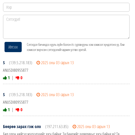
Сэтгэгдэл бичихдээ хууль зүйн болон ёс суртахууны хэм хэмжээг хүндэтгэнэ үү. Хэм
Илгээх
хэмжээг зөрчсөн сэтгэгдэлийг админ устгах эрхтэй.
S
(139.5.218.183)
2025 оны 03 сарын 13
ANUSDI80955877
1
|
0
S
(139.5.218.183)
2025 оны 03 сарын 13
ANUSDI80955877
1
|
0
Бөөрөө зарах гэж оло
(197.211.63.85)
2025 оны 03 сарын 13
Бид олон нийтэд мэдээлэхийг хүсч байна; Та бөөрийг худалдахыг хүсч байна уу? Та