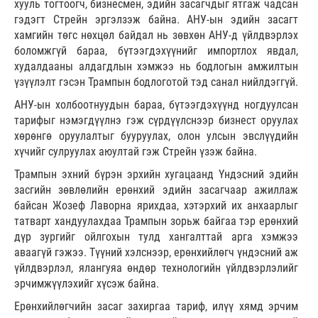
хууль тогтоогч, бизнесмен, эдийн засагчдыг ятгаж чадсан
гэдэгт Стрейн эргэлзэж байна. АНУ-ын эдийн засагт
хамгийн төгс нөхцөл байдал нь зөвхөн АНУ-д үйлдвэрлэх
боломжгүй бараа, бүтээгдэхүүнийг импортлох явдал,
худалдааны алдагдлын хэмжээ нь бодлогын амжилтын
үзүүлэлт гэсэн Трампын бодлоготой тэд санал нийлдэггүй.
АНУ-ын холбоотнуудын бараа, бүтээгдэхүүнд ногдуулсан
тарифыг нэмэгдүүлнэ гэж сүрдүүлснээр бизнест оруулах
хөрөнгө оруулалтыг бууруулах, олон улсын эвслүүдийн
хүчийг сулруулах аюултай гэж Стрейн үзэж байна.
Трампын эхний бүрэн эрхийн хугацаанд Үндэсний эдийн
засгийн зөвлөлийн ерөнхий эдийн засагчаар ажиллаж
байсан Жозеф Лаворна ярихдаа, хэтэрхий их анхаарлыг
татварт хандуулахдаа Трампын зорьж байгаа тэр ерөнхий
дүр зургийг ойлгохын тулд хангалттай арга хэмжээ
аваагүй гэжээ. Түүний хэлснээр, ерөнхийлөгч үндэсний аж
үйлдвэрлэл, ялангуяа өндөр технологийн үйлдвэрлэлийг
эрчимжүүлэхийг хүсэж байна.
Ерөнхийлөгчийн засаг захиргаа тариф, илүү хямд эрчим