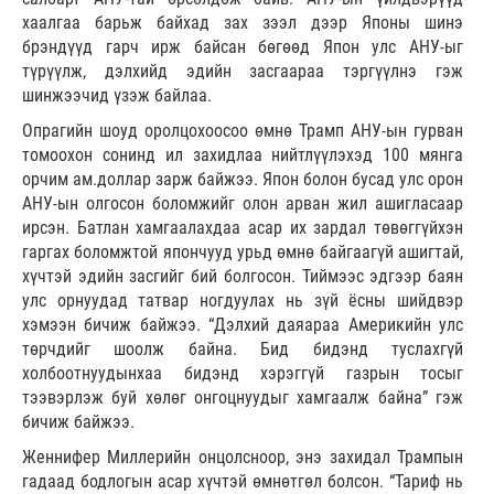
хаалгаа барьж байхад зах зээл дээр Японы шинэ
брэндүүд гарч ирж байсан бөгөөд Япон улс АНУ-ыг
түрүүлж, дэлхийд эдийн засгаараа тэргүүлнэ гэж
шинжээчид үзэж байлаа.
Опрагийн шоуд оролцохоосоо өмнө Трамп АНУ-ын гурван
томоохон сонинд ил захидлаа нийтлүүлэхэд 100 мянга
орчим ам.доллар зарж байжээ. Япон болон бусад улс орон
АНУ-ын олгосон боломжийг олон арван жил ашигласаар
ирсэн. Батлан хамгаалахдаа асар их зардал төвөггүйхэн
гаргах боломжтой япончууд урьд өмнө байгаагүй ашигтай,
хүчтэй эдийн засгийг бий болгосон. Тиймээс эдгээр баян
улс орнуудад татвар ногдуулах нь зүй ёсны шийдвэр
хэмээн бичиж байжээ. “Дэлхий даяараа Америкийн улс
төрчдийг шоолж байна. Бид бидэнд туслахгүй
холбоотнуудынхаа бидэнд хэрэггүй газрын тосыг
тээвэрлэж буй хөлөг онгоцнуудыг хамгаалж байна” гэж
бичиж байжээ.
Женнифер Миллерийн онцолсноор, энэ захидал Трампын
гадаад бодлогын асар хүчтэй өмнөтгөл болсон. “Тариф нь