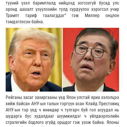
түүний үзэл баримтлалд нийцээд зогсохгүй бусад улс
оронд шахалт үзүүлэхийн тулд сүрдүүлэх хэрэгсэл учир
Трампт тариф таалагддаг” гэж Миллер онцлон
тэмдэглэсэн байна.
Рейганы засаг захиргааны үед Япон улстай яриа хэлэлцээ
хийж байсан АНУ-ын талын тэргүүн асан Клайд Престовиц
АНУ-ын тэр үед ч өнөөдөр ч тулгарч буй гол асуудал нь
шударга бус худалдааг шүүмжилдэг ч үйлдвэрлэлийн
стратегийн бодлого үгүйд оршдог гэж үзэж байна. Японы