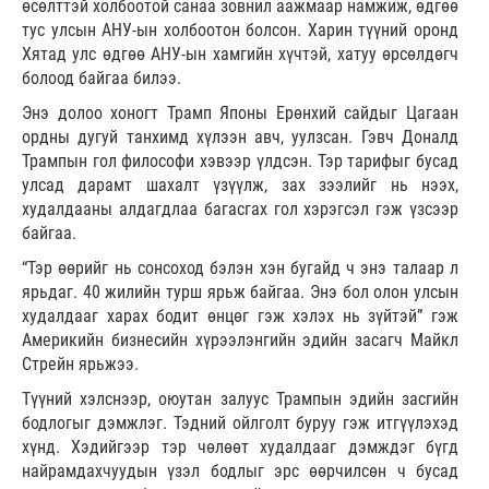
өсөлттэй холбоотой санаа зовнил аажмаар намжиж, өдгөө
тус улсын АНУ-ын холбоотон болсон. Харин түүний оронд
Хятад улс өдгөө АНУ-ын хамгийн хүчтэй, хатуу өрсөлдөгч
болоод байгаа билээ.
Энэ долоо хоногт Трамп Японы Ерөнхий сайдыг Цагаан
ордны дугуй танхимд хүлээн авч, уулзсан. Гэвч Доналд
Трампын гол философи хэвээр үлдсэн. Тэр тарифыг бусад
улсад дарамт шахалт үзүүлж, зах зээлийг нь нээх,
худалдааны алдагдлаа багасгах гол хэрэгсэл гэж үзсээр
байгаа.
“Тэр өөрийг нь сонсоход бэлэн хэн бугайд ч энэ талаар л
ярьдаг. 40 жилийн турш ярьж байгаа. Энэ бол олон улсын
худалдааг харах бодит өнцөг гэж хэлэх нь зүйтэй” гэж
Америкийн бизнесийн хүрээлэнгийн эдийн засагч Майкл
Стрейн ярьжээ.
Түүний хэлснээр, оюутан залуус Трампын эдийн засгийн
бодлогыг дэмжлэг. Тэдний ойлголт буруу гэж итгүүлэхэд
хүнд. Хэдийгээр тэр чөлөөт худалдааг дэмждэг бүгд
найрамдахчуудын үзэл бодлыг эрс өөрчилсөн ч бусад