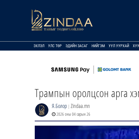
ЭХЛЭЛ
УЛС ТӨР
ЭДИЙН ЗАСАГ
НИЙГЭМ
УУЛ УУРХАЙ
ХУ
Трампын оролцсон арга хэ
Я.Болор
Zindaa.mn
|
2026 оны 04 сарын 26