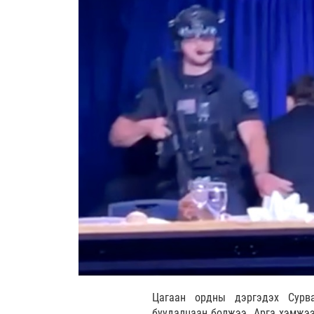
Цагаан ордны дэргэдэх Сурва
буудалцаан болжээ. Арга хэмжээ