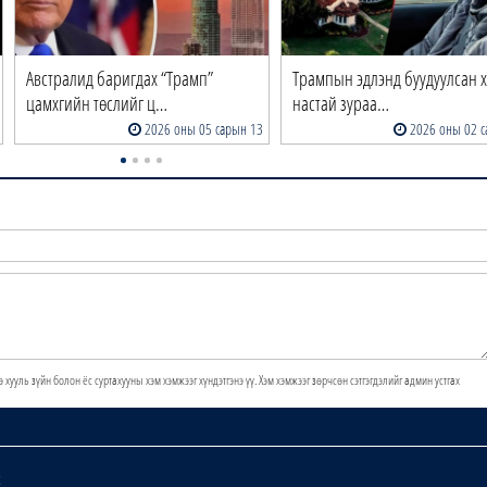
Австралид баригдах “Трамп”
Трампын эдлэнд буудуулсан х
цамхгийн төслийг ц…
настай зураа…
2026 оны 05 сарын 13
2026 оны 02 с
э хууль зүйн болон ёс суртахууны хэм хэмжээг хүндэтгэнэ үү. Хэм хэмжээг зөрчсөн сэтгэгдэлийг админ устгах
х