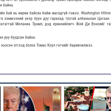
эн байна.
йн бай нь өөрөө байсан байж магадгүй гэжээ. Washington Hilton
га хэмжээний үеэр буун дуу гарахад тусгай албаныхан Цагаан
 хатагтай Меланиа Трамп, дэд ерөнхийлөгч Жей Ди Вэнсийг та
ан руу буудсан байна.
 нээсэн этгээд болох Томас Коул гэгчийг баривчилжээ.