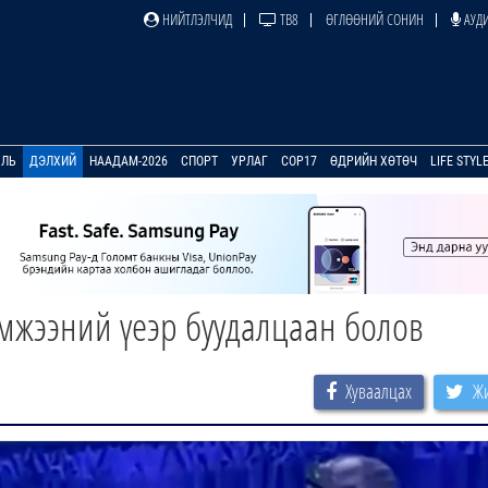
НИЙТЛЭЛЧИД
ТВ8
ӨГЛӨӨНИЙ СОНИН
АУДИ
УЛЬ
ДЭЛХИЙ
НААДАМ-2026
СПОРТ
УРЛАГ
COP17
ӨДРИЙН ХӨТӨЧ
LIFE STYL
мжээний үеэр буудалцаан болов
Хуваалцах
Жи