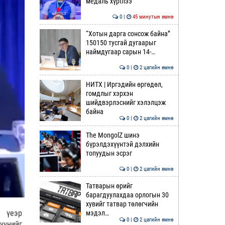
медаль хүртлээ
0 |
45 минутын өмнө
“Хотын дарга сонсож байна”
150150 тусгай дугаарыг
наймдугаар сарын 14-…
0 |
2 цагийн өмнө
НИТХ | Иргэдийн өргөдөл,
гомдлыг хэрхэн
шийдвэрлэснийг хэлэлцэж
байна
0 |
2 цагийн өмнө
The MongolZ шинэ
бүрэлдэхүүнтэй дэлхийн
топуудын эсрэг
0 |
2 цагийн өмнө
Татварын өрийг
барагдуулахдаа орлогын 30
хувийг татвар төлөгчийн
н үеэр
мэдэл…
0 |
2 цагийн өмнө
үүнийг