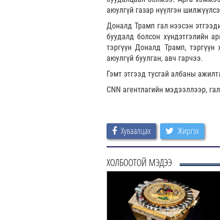
аюулгүй газар нүүлгэн шилжүүлс
Доналд Трамп гал нээсэн этгээди
буудалд болсон хүндэтгэлийн ар
тэргүүн Доналд Трамп, тэргүүн
аюулгүй буулган, авч гарчээ.
Гэмт этгээд тусгай албаны ажилт
CNN агентлагийн мэдээллээр, гал
Хуваалцах
Жиргэх
ХОЛБООТОЙ МЭДЭЭ