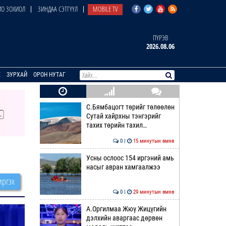
О ЗОХИОЛ
ЗИНДАА СЭТГҮҮЛ
MOBILE TV
ПҮРЭВ
2026.08.06
E
ЗУРХАЙ
ОРОН НУТАГ
С.Бямбацогт төрийг төлөөлөн
Сутай хайрхны тэнгэрийг
тахих төрийн тахил…
0 |
15 минутын өмнө
Усны ослоос 154 иргэний амь
насыг авран хамгаалжээ
ргэх
0 |
29 минутын өмнө
А.Оргилмаа Жюү Жицүгийн
дэлхийн аваргаас дөрвөн