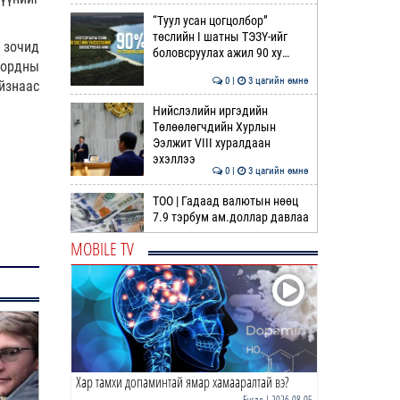
“Туул усан цогцолбор”
төслийн I шатны ТЭЗҮ-ийг
 зочид
боловсруулах ажил 90 ху…
 ордны
0 |
3 цагийн өмнө
йзнаас
Нийслэлийн иргэдийн
Төлөөлөгчдийн Хурлын
Ээлжит VIII хуралдаан
эхэллээ
0 |
3 цагийн өмнө
ТОО | Гадаад валютын нөөц
7.9 тэрбум ам.доллар давлаа
MOBILE TV
0 |
3 цагийн өмнө
COP-17 | Зочин, төлөөлөгчдөд
нийтийн тээврийн 100
автобус үйлчилнэ
0 |
4 цагийн өмнө
Хар тамхи допаминтай ямар хамааралтай вэ?
АИ-92 шатахууны нийлүүлэлт
тасралтгүй үргэлжилж байна
Бусад
| 2026-08-05