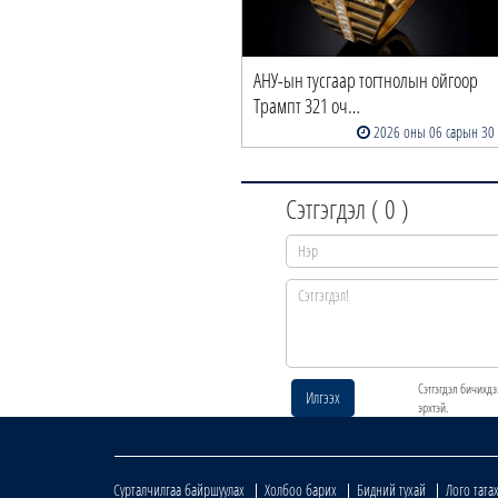
АНУ-ын тусгаар тогтнолын ойгоор
Трампт 321 оч…
2026 оны 06 сарын 30
Сэтгэгдэл (
0
)
Сэтгэгдэл бичихдэ
Илгээх
эрхтэй.
Сурталчилгаа байршуулах
Холбоо барих
Бидний тухай
Лого тата