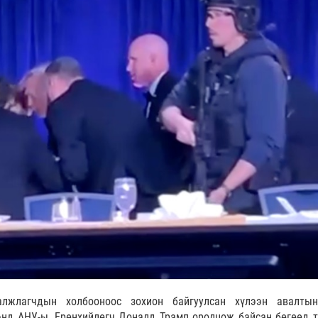
лжлагчдын холбооноос зохион байгуулсан хүлээн авалты
нд АНУ-ы. Ерөнхийлөгч Доналд Трамп оролцож байсан бөгөөд т