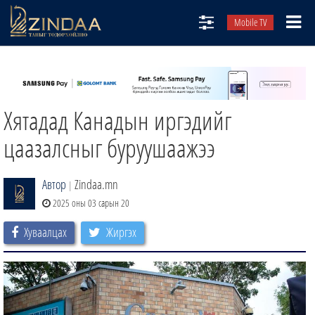
Mobile TV
НИЙТЛЭЛЧИД
ТВ8
Хятадад Канадын иргэдийг
ӨГЛӨӨНИЙ СОНИН
АУДИО ЗОХИОЛ
цаазалсныг буруушаажээ
ЗИНДАА СЭТГҮҮЛ
Автор
Zindaa.mn
|
2025 оны 03 сарын 20
Хуваалцах
Жиргэх