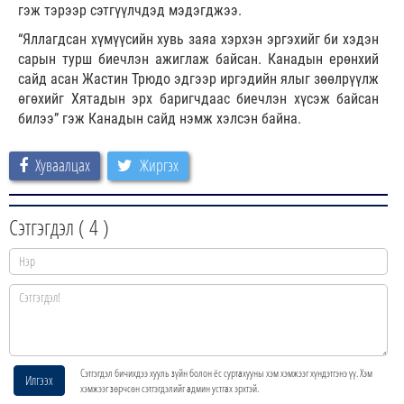
гэж тэрээр сэтгүүлчдэд мэдэгджээ.
“Яллагдсан хүмүүсийн хувь заяа хэрхэн эргэхийг би хэдэн
сарын турш биечлэн ажиглаж байсан. Канадын ерөнхий
сайд асан Жастин Трюдо эдгээр иргэдийн ялыг зөөлрүүлж
өгөхийг Хятадын эрх баригчдаас биечлэн хүсэж байсан
билээ” гэж Канадын сайд нэмж хэлсэн байна.
Хуваалцах
Жиргэх
Сэтгэгдэл (
4
)
Сэтгэгдэл бичихдээ хууль зүйн болон ёс суртахууны хэм хэмжээг хүндэтгэнэ үү. Хэм
Илгээх
хэмжээг зөрчсөн сэтгэгдэлийг админ устгах эрхтэй.