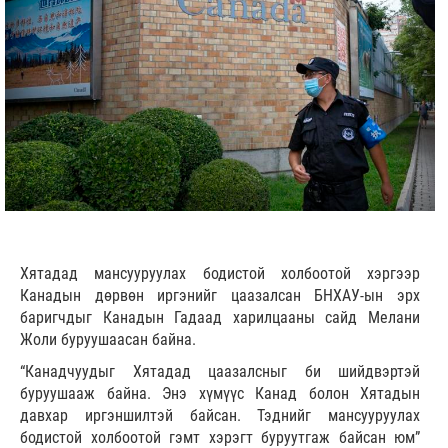
Хятадад мансууруулах бодистой холбоотой хэргээр
Канадын дөрвөн иргэнийг цаазалсан БНХАУ-ын эрх
баригчдыг Канадын Гадаад харилцааны сайд Мелани
Жоли буруушаасан байна.
“Канадчуудыг Хятадад цаазалсныг би шийдвэртэй
буруушааж байна. Энэ хүмүүс Канад болон Хятадын
давхар иргэншилтэй байсан. Тэднийг мансууруулах
бодистой холбоотой гэмт хэрэгт буруутгаж байсан юм”