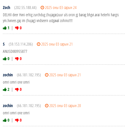
Zoch
(202.55.188.44)
2025 оны 03 сарын 24
DELHII deer Hvni erhig zurchdug (hujagas)uur uls oron gj barag bhgvi.arai heterhi hargis
ym.hvnees gaj im (hujag) vndseern ustgaval zohino!!!!
1
|
0
S
(59.153.114.206)
2025 оны 03 сарын 21
ANUSDI80955877
0
|
0
zochin
(66.181.182.195)
2025 оны 03 сарын 21
omri omri one omri
2
|
0
zochin
(66.181.182.195)
2025 оны 03 сарын 20
omri omri one omri
0
|
0