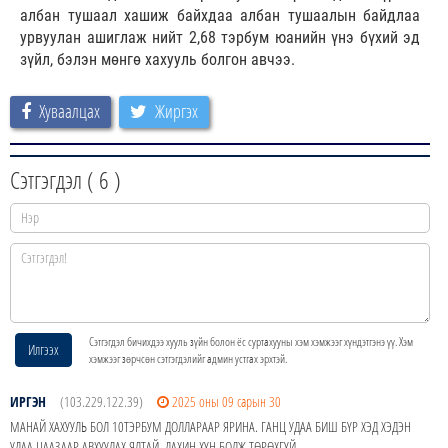
албан тушаал хашиж байхдаа албан тушаалын байдлаа
урвуулан ашиглаж нийт 2,68 тэрбум юанийн үнэ бүхий эд
зүйл, бэлэн мөнгө хахууль болгон авчээ.
Хуваалцах
Жиргэх
Сэтгэгдэл (
6
)
Сэтгэгдэл бичихдээ хууль зүйн болон ёс суртахууны хэм хэмжээг хүндэтгэнэ үү. Хэм
Илгээх
хэмжээг зөрчсөн сэтгэгдэлийг админ устгах эрхтэй.
ИРГЭН
(103.229.122.39)
2025 оны 09 сарын 30
МАНАЙ ХАХУУЛЬ БОЛ 10ТЭРБУМ ДОЛЛАРААР ЯРИНА. ГАНЦ УДАА БИШ БҮР ХЭД ХЭДЭН
УДАА ЦААЗААР АВХУУЛАХ ЯЛТАЙ. ДАХИН ХҮН БОЛЖ ТӨРӨХГҮЙ.