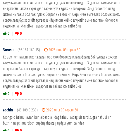
хахууль авсан гсн зохиомол хэрэг үүсгээд цаазын ял өгчихдөг. Хэдэн сар тамлахад өөрт
нь тулгасан баахан хэрэг дээр гарын үсгээ зурах нь тодорхой. Хойд солонгос хятад
систем нь яаж л бол яаж гүтгэж болдог нь аймшиг. Өөрийгөө өмгөөлөх боломж хомс.
Урьдчилаад бүх хэргийг тулгаад шийдчихсэн хойно шүүхийг өмнө гаргасан болоод л
нядалчихна. Манайхан шударгыг нь гайхах юм тийм биш.
0
|
0
Зочин
(66.181.160.15)
2025 оны 09 сарын 30
Коммунист намын эсрэг жаахан өөр үзэл бодол ханхлаад фракц байгуулаад ирэхээр
хахууль авсан гсн зохиомол хэрэг үүсгээд цаазын ял өгчихдөг. Хэдэн сар тамлахад өөрт
нь тулгасан баахан хэрэг дээр гарын үсгээ зурах нь тодорхой. Хойд солонгос хятад
систем нь яаж л бол яаж гүтгэж болдог нь аймшиг. Өөрийгөө өмгөөлөх боломж хомс.
Урьдчилаад бүх хэргийг тулгаад шийдчихсэн хойно шүүхийг өмнө гаргасан болоод л
нядалчихна. Манайхан шударгыг нь гайхах юм тийм биш.
0
|
0
zochin
(49.109.5.236)
2025 оны 09 сарын 30
Mongold hahuul avsan buh alband ajildag hahuul avdag uls turd sugaa hahuul iin
buzriin nugel nuurelsen bugdiig thaazalj ugdgui yum baihdaa
0
|
0