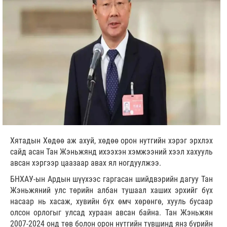
Хятадын Хөдөө аж ахуй, хөдөө орон нутгийн хэрэг эрхлэх
сайд асан Тан Жэньжянд ихээхэн хэмжээний хээл хахууль
авсан хэргээр цаазаар авах ял ногдуулжээ.
БНХАУ-ын Ардын шүүхээс гаргасан шийдвэрийн дагуу Тан
Жэньжяний улс төрийн албан тушаал хаших эрхийг бүх
насаар нь хасаж, хувийн бүх өмч хөрөнгө, хууль бусаар
олсон орлогыг улсад хураан авсан байна. Тан Жэньжян
2007-2024 онд төв болон орон нутгийн түвшинд янз бүрийн