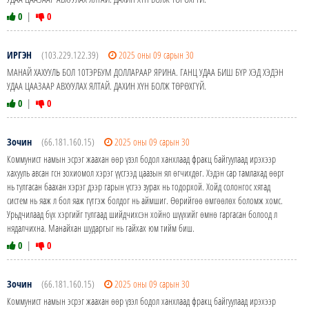
0
|
0
ИРГЭН
(103.229.122.39)
2025 оны 09 сарын 30
МАНАЙ ХАХУУЛЬ БОЛ 10ТЭРБУМ ДОЛЛАРААР ЯРИНА. ГАНЦ УДАА БИШ БҮР ХЭД ХЭДЭН
УДАА ЦААЗААР АВХУУЛАХ ЯЛТАЙ. ДАХИН ХҮН БОЛЖ ТӨРӨХГҮЙ.
0
|
0
Зочин
(66.181.160.15)
2025 оны 09 сарын 30
Коммунист намын эсрэг жаахан өөр үзэл бодол ханхлаад фракц байгуулаад ирэхээр
хахууль авсан гсн зохиомол хэрэг үүсгээд цаазын ял өгчихдөг. Хэдэн сар тамлахад өөрт
нь тулгасан баахан хэрэг дээр гарын үсгээ зурах нь тодорхой. Хойд солонгос хятад
систем нь яаж л бол яаж гүтгэж болдог нь аймшиг. Өөрийгөө өмгөөлөх боломж хомс.
Урьдчилаад бүх хэргийг тулгаад шийдчихсэн хойно шүүхийг өмнө гаргасан болоод л
нядалчихна. Манайхан шударгыг нь гайхах юм тийм биш.
0
|
0
Зочин
(66.181.160.15)
2025 оны 09 сарын 30
Коммунист намын эсрэг жаахан өөр үзэл бодол ханхлаад фракц байгуулаад ирэхээр