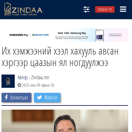
Mobile TV
НИЙТЛЭЛЧИД
ТВ8
Их хэмжээний хээл хахууль авсан
ӨГЛӨӨНИЙ СОНИН
АУДИО ЗОХИОЛ
хэргээр цаазын ял ногдуулжээ
ЗИНДАА СЭТГҮҮЛ
Автор
Zindaa.mn
|
2025 оны 09 сарын 30
Хуваалцах
Жиргэх