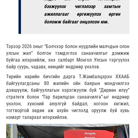
бэхжүүлэх чиглэлээр хамтын
ажиллагааг өргөжүүлэх өргөн
боломж байгааг онцолсон юм.
Тэрээр 2026 оныг “Бэлчээр болон нүүдлийн малчдын олон
улсын жил” болгон тэмдэглэх санаачилгыг дэмжиж
буйгаа илэрхийлж, энэ салбарт Монгол Улсын тэргүүлэх
байр суурь, чадавх, нөөцийг өндрөөр үнэлэв.
Төрийн нарийн бичгийн дарга Т.Жамбалцэрэн ХХААБ
байгуулагдсаны 80 жилийн ойн баярын мэндчилгээ
дэвшүүлж, байгууллагын хэрэгжүүлж буй “Дөрвөн илүү”
стратеги болон “Гар барилцсан санаачилга”-ыг өндрөөр
үнэлэн, хүнсний аюулгүй байдал, ногоон хөгжил,
тогтвортой хөдөө аж ахуйн чиглэлд оруулж буй хувь
нэмэрт талархал илэрхийлэв.