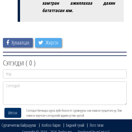
хамтран ажиллахаа дахин
бататгасан юм.
Хуваалцах
Жиргэх
Сэтгэгдэл (
0
)
Сэтгэгдэл бичихдээ хууль зүйн болон ёс суртахууны хэм хэмжээг хүндэтгэнэ үү. Хэм
Илгээх
хэмжээг зөрчсөн сэтгэгдэлийг админ устгах эрхтэй.
Сурталчилгаа байршуулах
Холбоо барих
Бидний тухай
Лого татах
Copyright © 2010 - 2026 Zindaa.mn Developed by mCast LLC