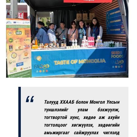
Талууд ХХААБ болон Монгол Улсын
түншлэлийг улам бэхжүүлж,
тогтвортой хүнс, хөдөө аж ахуйн
тогтолцоог хөгжүүлэх, хөдөөгийн
амьжиргааг сайжруулах чиглэлд