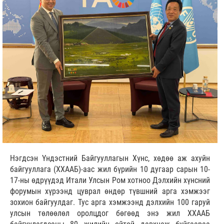
Нэгдсэн Үндэстний Байгууллагын Хүнс, хөдөө аж ахуйн
байгууллага (ХХААБ)-аас жил бүрийн 10 дугаар сарын 10-
17-ны өдрүүдэд Итали Улсын Ром хотноо Дэлхийн хүнсний
форумын хүрээнд цуврал өндөр түвшний арга хэмжээг
зохион байгуулдаг. Тус арга хэмжээнд дэлхийн 100 гаруй
улсын төлөөлөл оролцдог бөгөөд энэ жил ХХААБ