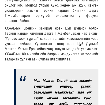
байгуулагдсаны 80 жилийн ойтой давхцаж буйгаараа
онцлог юм. Монгол Улсын Хүнс, хөдөө аж ахуй, хөнгөн
үйлдвэрийн яамны Төрийн нарийн бичгийн дарга
Т.Жамбалцэрэн тэргүүтэй төлөөлөгчид уг форумд
оролцож байна.
ХХААБ-ын Ерөнхий захирал ноён Цүй Дүньюй болон
Төрийн нарийн бичгийн дарга Т.Жамбалцэрэн нар анхны
“Үрнээс хоол хүртэл” сэдэвт дэлхийн үзэсгэлэнгийн үеэр
уулзалт хийлээ. Уулзалтын эхэнд ноён Цүй Дүньюй
Монгол Улсын Ерөнхийлөгчид халуун мэндийг уламжилж,
ХХААБ-ын 80 жилийн ойн баярын мэндчилгээ илгээснийг
талархан хүлээн авч буйгаа илэрхийллээ.
Мөн Монгол Улстай олон жилийн
түншлэлийг өндрөөр үнэлж,
бэлчээрийн менежмент, мал аж
ахуйн хөгжил, тогтвортой хүнс,
хөдөө аж ахуйн тогтолцоог