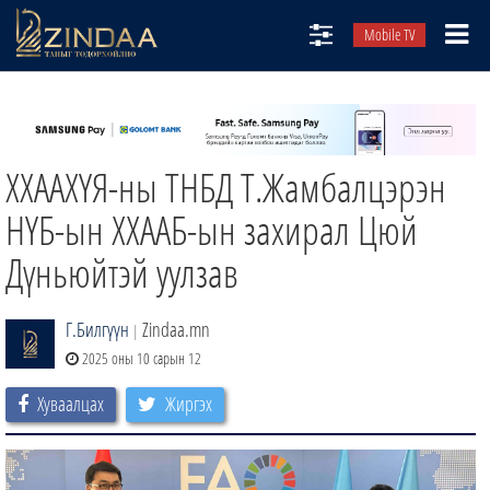
Mobile TV
НИЙТЛЭЛЧИД
ТВ8
ХХААХҮЯ-ны ТНБД Т.Жамбалцэрэн
ӨГЛӨӨНИЙ СОНИН
АУДИО ЗОХИОЛ
НҮБ-ын ХХААБ-ын захирал Цюй
ЗИНДАА СЭТГҮҮЛ
Дүньюйтэй уулзав
Г.Билгүүн
Zindaa.mn
|
2025 оны 10 сарын 12
Хуваалцах
Жиргэх