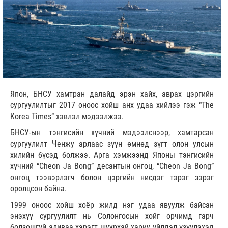
Япон, БНСУ хамтран далайд эрэн хайх, аврах цэргийн
сургуулилтыг 2017 оноос хойш анх удаа хийлээ гэж “The
Korea Times” хэвлэл мэдээлжээ.
БНСУ-ын тэнгисийн хүчний мэдээлснээр, хамтарсан
сургуулилт Ченжу арлаас зүүн өмнөд зүгт олон улсын
хилийн бүсэд болжээ. Арга хэмжээнд Японы тэнгисийн
хүчний “Cheon Ja Bong” десантын онгоц, “Cheon Ja Bong”
онгоц тээвэрлэгч болон цэргийн нисдэг тэрэг зэрэг
оролцсон байна.
1999 оноос хойш хоёр жилд нэг удаа явуулж байсан
энэхүү сургуулилт нь Солонгосын хойг орчимд гарч
болзошгүй аливаа хэрэгт шуурхай хариу үйлдэл үзүүлэхэд