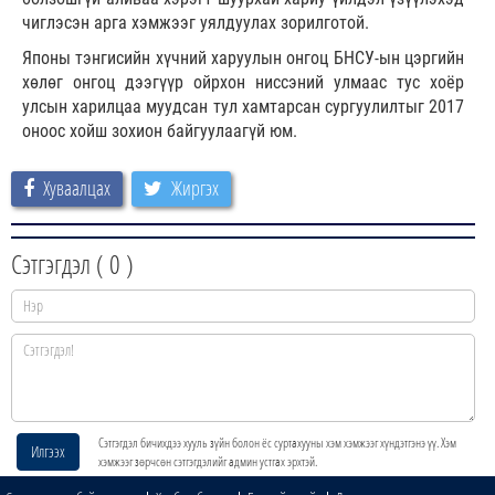
чиглэсэн арга хэмжээг уялдуулах зорилготой.
Японы тэнгисийн хүчний харуулын онгоц БНСУ-ын цэргийн
хөлөг онгоц дээгүүр ойрхон ниссэний улмаас тус хоёр
улсын харилцаа муудсан тул хамтарсан сургуулилтыг 2017
оноос хойш зохион байгуулаагүй юм.
Хуваалцах
Жиргэх
Сэтгэгдэл (
0
)
Сэтгэгдэл бичихдээ хууль зүйн болон ёс суртахууны хэм хэмжээг хүндэтгэнэ үү. Хэм
Илгээх
хэмжээг зөрчсөн сэтгэгдэлийг админ устгах эрхтэй.