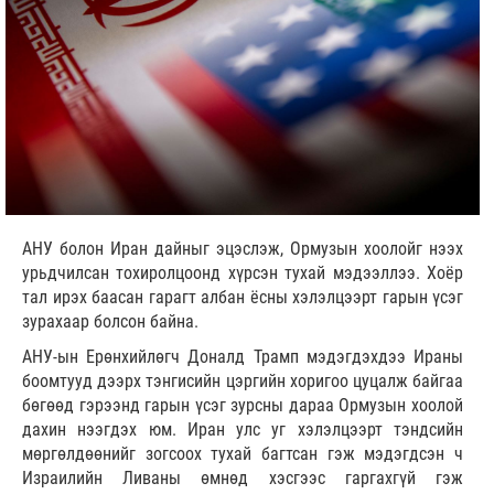
АНУ болон Иран дайныг эцэслэж, Ормузын хоолойг нээх
урьдчилсан тохиролцоонд хүрсэн тухай мэдээллээ. Хоёр
тал ирэх баасан гарагт албан ёсны хэлэлцээрт гарын үсэг
зурахаар болсон байна.
АНУ-ын Ерөнхийлөгч Доналд Трамп мэдэгдэхдээ Ираны
боомтууд дээрх тэнгисийн цэргийн хоригоо цуцалж байгаа
бөгөөд гэрээнд гарын үсэг зурсны дараа Ормузын хоолой
дахин нээгдэх юм. Иран улс уг хэлэлцээрт тэндсийн
мөргөлдөөнийг зогсоох тухай багтсан гэж мэдэгдсэн ч
Израилийн Ливаны өмнөд хэсгээс гаргахгүй гэж