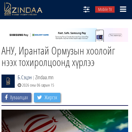
Mobile TV
НИЙТЛЭЛЧИД
ТВ8
АНУ, Ирантай Ормузын хоолойг
ӨГЛӨӨНИЙ СОНИН
АУДИО ЗОХИОЛ
нээх тохиролцоонд хүрлээ
ЗИНДАА СЭТГҮҮЛ
Б.Сэцэн
Zindaa.mn
|
2026 оны 06 сарын 15
Хуваалцах
Жиргэх