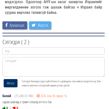
мэдэгдлээ. Одоогоор АНУ-ын засаг захиргаа Израилийг
мөргөлдөөнөө зогсоо гэж шахаж байгаа ч Израил байр
сууриа өөрчлөх төлөвгүй байна.
Хуваалцах
Жиргэх
Сэтгэгдэл (
2
)
Сэтгэгдэл бичихдээ хууль зүйн болон ёс суртахууны хэм хэмжээг хүндэтгэнэ үү. Хэм
Илгээх
хэмжээг зөрчсөн сэтгэгдэлийг админ устгах эрхтэй.
балай
(73.240.33.186)
2026 оны 06 сарын 16
худлаа шаагаад л трамп новшид итгэнээ бас
0
|
0