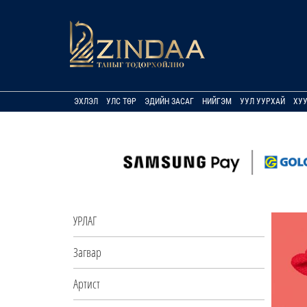
ЭХЛЭЛ
УЛС ТӨР
ЭДИЙН ЗАСАГ
НИЙГЭМ
УУЛ УУРХАЙ
ХУ
УРЛАГ
Загвар
Артист