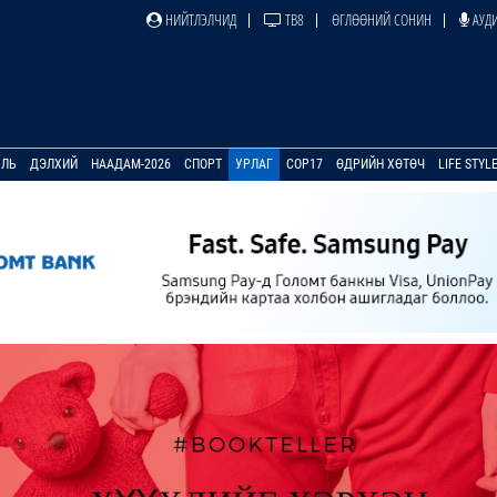
НИЙТЛЭЛЧИД
ТВ8
ӨГЛӨӨНИЙ СОНИН
АУДИ
УЛЬ
ДЭЛХИЙ
НААДАМ-2026
СПОРТ
УРЛАГ
COP17
ӨДРИЙН ХӨТӨЧ
LIFE STYL