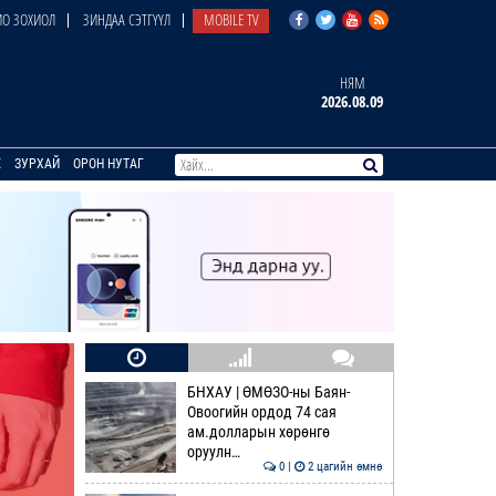
О ЗОХИОЛ
ЗИНДАА СЭТГҮҮЛ
MOBILE TV
НЯМ
2026.08.09
E
ЗУРХАЙ
ОРОН НУТАГ
БНХАУ | ӨМӨЗО-ны Баян-
Овоогийн ордод 74 сая
ам.долларын хөрөнгө
оруулн…
0 |
2 цагийн өмнө