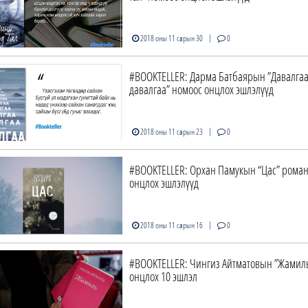
|
2018 оны 11 сарын 30
0
#BOOKTELLER: Дарма Батбаярын ”Давалгаа
давалгаа” номоос онцлох эшлэлүүд
|
2018 оны 11 сарын 23
0
#BOOKTELLER: Орхан Памукын “Цас” рома
онцлох эшлэлүүд
|
2018 оны 11 сарын 16
0
#BOOKTELLER: Чингиз Айтматовын ”Жамиль
онцлох 10 эшлэл