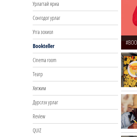
Урлагтай яриа
Сонгодог урлаг
Утга зохиол
#BOO
Bookteller
Cinema room
Театр
Хөгжим
Дүрслэх урлаг
Review
QUIZ