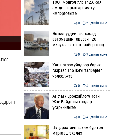
ТОО | Монгол Улс 142.6 сая
ам.долларын эрчим хүч
импортолжээ
0 |
2 цагийн өмнө
Эмнэлгүүдийн зогсоолд
автомашин тавьсан 120
минутаас эхлэн төлбөр тооц…
0 |
3 цагийн өмнө
моос
Хог шатаах үйлдвэр барих
газраас 146 нэгж талбарыг
чөлөөлжээ
0 |
3 цагийн өмнө
АНУ-ын Ерөнхийлөгч асан
мьдарсан
Жое Байдены хавдар
үсэрхийлжээ
0 |
4 цагийн өмнө
Цэцэрлэгийн цахим бүртгэл
маргааш эхэлнэ