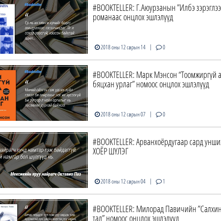
#BOOKTELLER: Г.Аюурзанын ”Илбэ зэрэглээ
романаас онцлох эшлэлүүд
|
2018 оны 12 сарын 14
0
#BOOKTELLER: Марк Мэнсон “Тоомжиргүй 
бяцхан урлаг” номоос онцлох эшлэлүүд
|
2018 оны 12 сарын 07
0
#BOOKTELLER: Арванхоёрдугаар сард унши
ХОЁР ШҮЛЭГ
|
2018 оны 12 сарын 04
1
#BOOKTELLER: Милорад Павичийн ”Салхин
тал” номоос онцлох эшлэлүүд