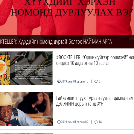
KTELLER: Хүүхдийг номонд дуртай болгох НАЙМАН АРГА
#BOOKTELLER: ”Оршихгүйгээр оршихуй” но
онцлох 10 алдартны 10 эшлэл
|
2019 оны 01 сарын 18
0
Гайхамшигт түүх: Гурван зууныг дамнан а
ДЭЛХИЙН цорын ганц ХҮН
|
2019 оны 01 сарын 02
14