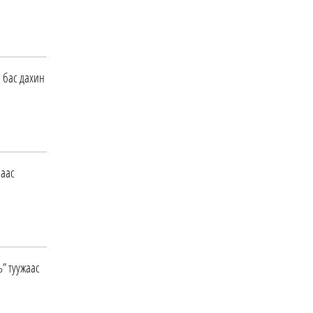
ӨГЛӨӨНИЙ МЭНД!
0 |
8 цагийн өмнө
 бас дахин
Газрын тосны агуулахууд
эхнээсээ ашиглалтад ороход
бэлэн болжээ
0 |
2026-08-08
“Cop time”-ийн өргөтгөсөн
хуралдаан болж байна
наас
0 |
2026-08-08
ХҮН ӨӨРӨӨСӨӨ ЗУГТАЖ
ЧАДАХ УУ?
” туужаас
0 |
2026-08-08
2026 оны төсвийн
тодотголын төслийн олон