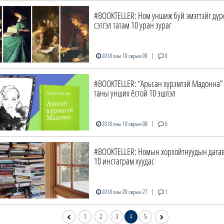
#BOOKTELLER: Ном уншиж буй эмэгтэйг дүр
сэтгэл татам 10 уран зураг
|
2018 оны 10 сарын 09
0
#BOOKTELLER: “Арьсан хүрэмтэй Мадонна”
таны унших ёстой 10 эшлэл
|
2018 оны 10 сарын 08
0
#BOOKTELLER: Номын хорхойтнуудын дагав
10 инстаграм хуудас
|
2018 оны 09 сарын 27
1
1
2
3
4
5