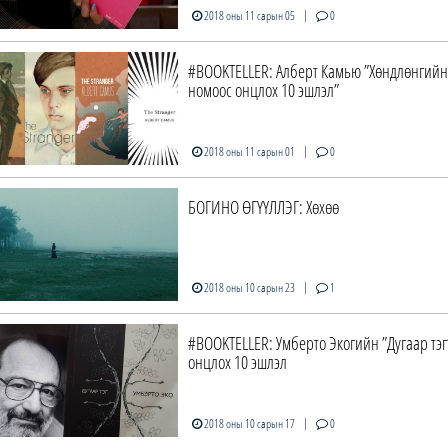
|
2018 оны 11 сарын 05
0
#BOOKTELLER: Алберт Камью ”Хөндлөнгийн
номоос онцлох 10 эшлэл”
|
2018 оны 11 сарын 01
0
БОГИНО ӨГҮҮЛЛЭГ: Хөхөө
|
2018 оны 10 сарын 23
1
#BOOKTELLER: Умберто Экогийн ”Дугаар тэг
онцлох 10 эшлэл
|
2018 оны 10 сарын 17
0