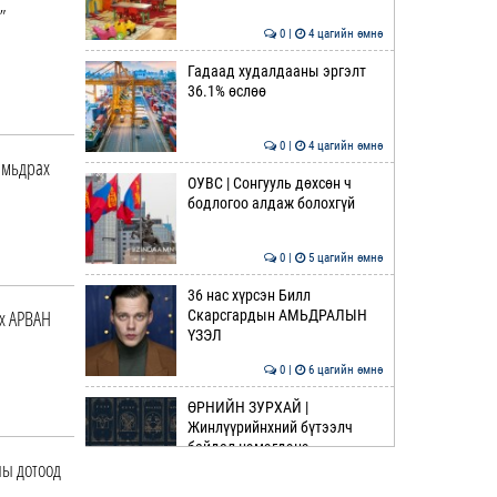
”
0 |
4 цагийн өмнө
Гадаад худалдааны эргэлт
36.1% өслөө
0 |
4 цагийн өмнө
амьдрах
ОУВС | Сонгууль дөхсөн ч
бодлогоо алдаж болохгүй
0 |
5 цагийн өмнө
36 нас хүрсэн Билл
х АРВАН
Скарсгардын АМЬДРАЛЫН
ҮЗЭЛ
0 |
6 цагийн өмнө
ӨРНИЙН ЗУРХАЙ |
Жинлүүрийнхний бүтээлч
байдал нэмэгдэнэ
ы дотоод
0 |
7 цагийн өмнө