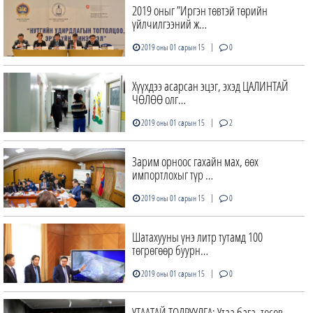
2019 оныг ”Иргэн төвтэй төрийн
үйлчилгээний ж…
|
2019 оны 01 сарын 15
0
Хүүхдээ асарсан эцэг, эхэд ЦАЛИНТАЙ
ЧӨЛӨӨ олг…
|
2019 оны 01 сарын 15
2
Зарим орноос гахайн мах, өөх
импортлохыг түр …
|
2019 оны 01 сарын 15
0
Шатахууны үнэ литр тутамд 100
төгрөгөөр буурн…
|
2019 оны 01 сарын 15
0
УТААТАЙ ТОДРУУЛГА: Утаа бага, төсөв