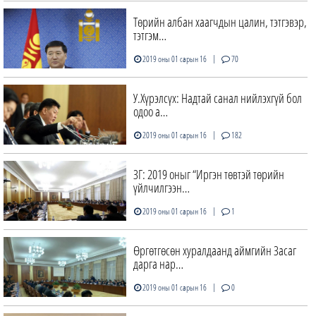
Төрийн албан хаагчдын цалин, тэтгэвэр,
тэтгэм…
|
2019 оны 01 сарын 16
70
У.Хүрэлсүх: Надтай санал нийлэхгүй бол
одоо а…
|
2019 оны 01 сарын 16
182
ЗГ: 2019 оныг “Иргэн төвтэй төрийн
үйлчилгээн…
|
2019 оны 01 сарын 16
1
Өргөтгөсөн хуралдаанд аймгийн Засаг
дарга нар…
|
2019 оны 01 сарын 16
0