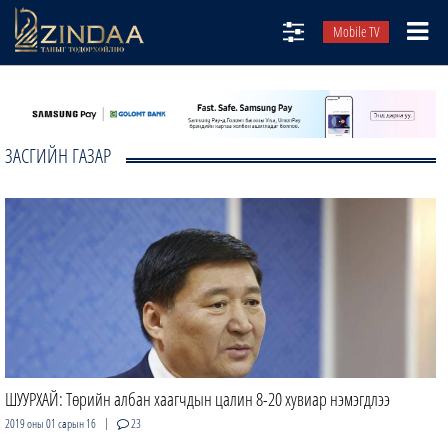
Mobile TV
НИЙТЛЭЛЧИД
ТВ8
ЗАСГИЙН ГАЗАР
ӨГЛӨӨНИЙ СОНИН
АУДИО ЗОХИОЛ
ЗИНДАА СЭТГҮҮЛ
ШУУРХАЙ: Төрийн албан хаагчдын цалин 8-20 хувиар нэмэгдлээ
|
2019 оны 01 сарын 16
23