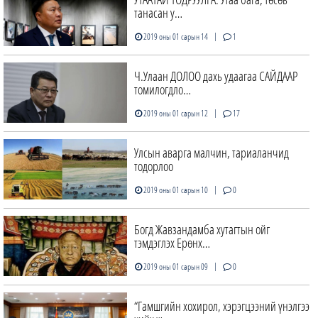
танасан у…
|
2019 оны 01 сарын 14
1
Ч.Улаан ДОЛОО дахь удаагаа САЙДААР
томилогдло…
|
2019 оны 01 сарын 12
17
Улсын аварга малчин, тариаланчид
тодорлоо
|
2019 оны 01 сарын 10
0
Богд Жавзандамба хутагтын ойг
тэмдэглэх Ерөнх…
|
2019 оны 01 сарын 09
0
“Гамшгийн хохирол, хэрэгцээний үнэлгээ